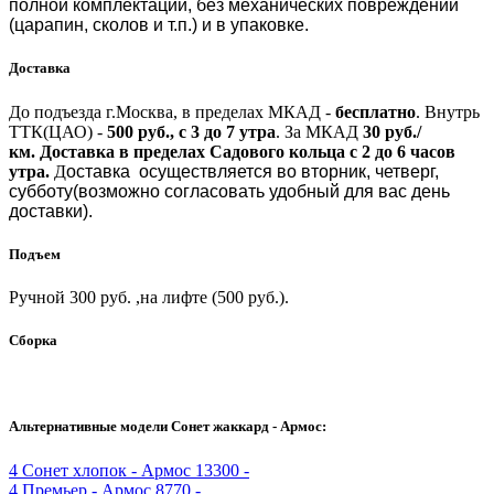
полной комплектации, без механических повреждений
(царапин, сколов и т.п.) и в упаковке.
Доставка
До подъезда г.Москва, в пределах МКАД -
бесплатно
.
Внутрь
ТТК(ЦАО) -
500 руб., с 3 до 7 утра
.
За МКАД
30 руб./
км.
Доставка в пределах Садового кольца с 2 до 6 часов
утра.
Д
оставка осуществляется во вторник, четверг,
субботу(возможно согласовать удобный для вас день
доставки).
Подъем
Ручной 300 руб. ,на лифте (500 руб.).
Сборка
Альтернативные модели Сонет жаккард - Армос:
4
Сонет хлопок - Армос
13300 -
4
Премьер - Армос
8770 -