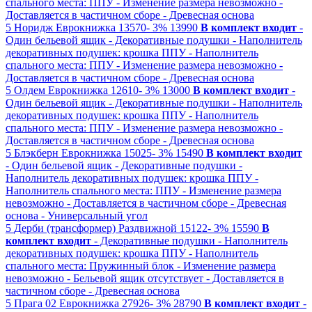
спального места: ППУ
- Изменение размера невозможно
-
Доставляется в частичном сборе
- Древесная основа
5
Норидж
Еврокнижка
13570-
3%
13990
В комплект входит
-
Один бельевой ящик
- Декоративные подушки
- Наполнитель
декоративных подушек: крошка ППУ
- Наполнитель
спального места: ППУ
- Изменение размера невозможно
-
Доставляется в частичном сборе
- Древесная основа
5
Олдем
Еврокнижка
12610-
3%
13000
В комплект входит
-
Один бельевой ящик
- Декоративные подушки
- Наполнитель
декоративных подушек: крошка ППУ
- Наполнитель
спального места: ППУ
- Изменение размера невозможно
-
Доставляется в частичном сборе
- Древесная основа
5
Блэкберн
Еврокнижка
15025-
3%
15490
В комплект входит
- Один бельевой ящик
- Декоративные подушки
-
Наполнитель декоративных подушек: крошка ППУ
-
Наполнитель спального места: ППУ
- Изменение размера
невозможно
- Доставляется в частичном сборе
- Древесная
основа
- Универсальный угол
5
Дерби (трансформер)
Раздвижной
15122-
3%
15590
В
комплект входит
- Декоративные подушки
- Наполнитель
декоративных подушек: крошка ППУ
- Наполнитель
спального места: Пружинный блок
- Изменение размера
невозможно
- Бельевой ящик отсутствует
- Доставляется в
частичном сборе
- Древесная основа
5
Прага 02
Еврокнижка
27926-
3%
28790
В комплект входит
-