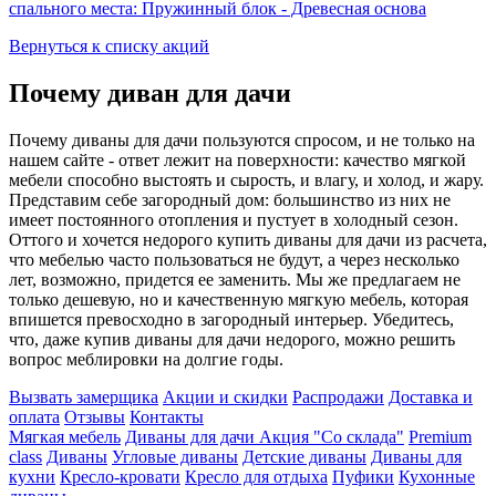
спального места: Пружинный блок
- Древесная основа
Вернуться к списку акций
Почему диван для дачи
Почему диваны для дачи пользуются спросом, и не только на
нашем сайте - ответ лежит на поверхности: качество мягкой
мебели способно выстоять и сырость, и влагу, и холод, и жару.
Представим себе загородный дом: большинство из них не
имеет постоянного отопления и пустует в холодный сезон.
Оттого и хочется недорого купить диваны для дачи из расчета,
что мебелью часто пользоваться не будут, а через несколько
лет, возможно, придется ее заменить. Мы же предлагаем не
только дешевую, но и качественную мягкую мебель, которая
впишется превосходно в загородный интерьер. Убедитесь,
что, даже купив диваны для дачи недорого, можно решить
вопрос меблировки на долгие годы.
Вызвать замерщика
Акции и скидки
Распродажи
Доставка и
оплата
Отзывы
Контакты
Мягкая мебель
Диваны для дачи
Акция "Со склада"
Premium
class
Диваны
Угловые диваны
Детские диваны
Диваны для
кухни
Кресло-кровати
Кресло для отдыха
Пуфики
Кухонные