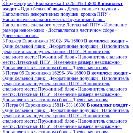
3
Роджер (цвет)
Еврокнижка
15326-
3%
15800
В комплект
входит
- Один бельевой ящик
- Декоративные подушки
-
Наполнитель декоративных подушек: крошка ППУ
-
Наполнитель спального места: Пружинный блок
-
Наполнитель спального места: Латексный ППУ
- Изменение
размера невозможно
- Доставляется в частичном сборе
-
Древесная основа
3
Роджер
Еврокнижка
16102-
3%
16600
В комплект входит
-
Один бельевой ящик
- Декоративные подушки
- Наполнитель
декоративных подушек: крошка ППУ
- Наполнитель
спального места: Пружинный блок
- Наполнитель спального
места: Латексный ППУ
- Изменение размера невозможно
-
Доставляется в частичном сборе
- Древесная основа
3
Петра 05
Еврокнижка
16296-
3%
16800
В комплект входит
-
Один бельевой ящик
- Декоративные подушки
- Наполнитель
декоративных подушек: крошка ППУ
- Наполнитель
спального места: Пружинный блок
- Наполнитель спального
места: Латексный ППУ
- Изменение размера невозможно
-
Доставляется в частичном сборе
- Древесная основа
3
Петра 04
Еврокнижка
15811-
3%
16300
В комплект входит
-
Один бельевой ящик
- Декоративные подушки
- Наполнитель
декоративных подушек: крошка ППУ
- Наполнитель
спального места: Пружинный блок
- Наполнитель спального
места: Латексный ППУ
- Изменение размера невозможно
-
Доставляется в частичном сборе
- Древесная основа