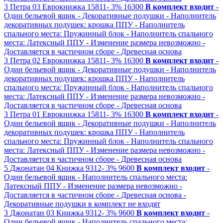
3
Петра 03
Еврокнижка
15811-
3%
16300
В комплект входит
-
Один бельевой ящик
- Декоративные подушки
- Наполнитель
декоративных подушек: крошка ППУ
- Наполнитель
спального места: Пружинный блок
- Наполнитель спального
места: Латексный ППУ
- Изменение размера невозможно
-
Доставляется в частичном сборе
- Древесная основа
3
Петра 02
Еврокнижка
15811-
3%
16300
В комплект входит
-
Один бельевой ящик
- Декоративные подушки
- Наполнитель
декоративных подушек: крошка ППУ
- Наполнитель
спального места: Пружинный блок
- Наполнитель спального
места: Латексный ППУ
- Изменение размера невозможно
-
Доставляется в частичном сборе
- Древесная основа
3
Петра 01
Еврокнижка
15811-
3%
16300
В комплект входит
-
Один бельевой ящик
- Декоративные подушки
- Наполнитель
декоративных подушек: крошка ППУ
- Наполнитель
спального места: Пружинный блок
- Наполнитель спального
места: Латексный ППУ
- Изменение размера невозможно
-
Доставляется в частичном сборе
- Древесная основа
5
Джонатан 04
Книжка
9312-
3%
9600
В комплект входит
-
Один бельевой ящик
- Наполнитель спального места:
Латексный ППУ
- Изменение размера невозможно
-
Доставляется в частичном сборе
- Древесная основа
-
Декоративные подушки в комплект не входят
3
Джонатан 03
Книжка
9312-
3%
9600
В комплект входит
-
Один бельевой ящик
- Наполнитель спального места: