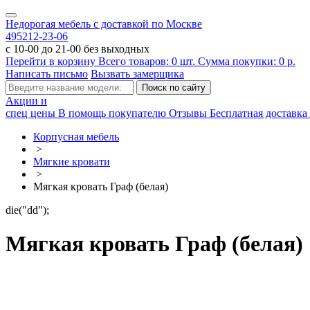
Недорогая мебель с доставкой по Москве
495
212-23-06
с 10-00 до 21-00 без выходных
Перейти в корзину
Всего товаров:
0
шт.
Сумма покупки:
0
р.
Написать письмо
Вызвать замерщика
Акции и
спец цены
В помощь покупателю
Отзывы
Бесплатная доставка 
Корпусная мебель
>
Мягкие кровати
>
Мягкая кровать Граф (белая)
die("dd");
Мягкая кровать Граф (белая)