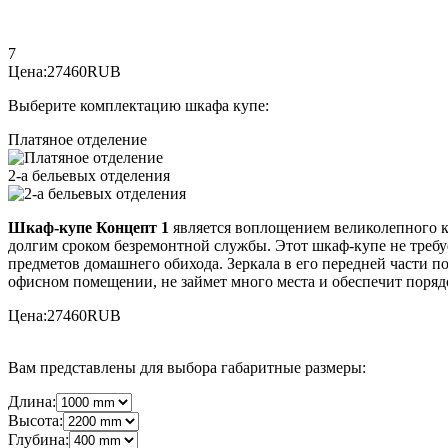
7
Цена:
27460
RUB
Выберите комплектацию шкафа купе:
Платяное отделение
2-а бельевых отделения
Шкаф-купе Концепт 1
является воплощением великолепного ка
долгим сроком безремонтной службы. Этот шкаф-купе не треб
предметов домашнего обихода. Зеркала в его передней части по
офисном помещении, не займет много места и обеспечит поряд
Цена:
27460
RUB
Вам представлены для выбора габаритные размеры:
Длина:
Высота:
Глубина: