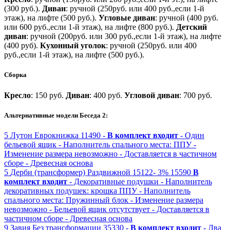
(300 руб.).
Диван
: ручной (250руб. или 400 руб.,если 1-й
этаж), на лифте (500 руб.).
Угловые диван
: ручной (400 руб.
или 600 руб.,если 1-й этаж), на лифте (800 руб.).
Детский
диван
: ручной (200руб. или 300 руб.,если 1-й этаж), на лифте
(400 руб).
Кухонный уголок
: ручной (250руб. или 400
руб.,если 1-й этаж), на лифте (500 руб.).
Сборка
Кресло
: 150 руб.
Диван
: 400 руб.
Угловой диван
: 700 руб.
Альтернативные модели Беседа 2:
5
Лутон
Еврокнижка
11490 -
В комплект входит
- Один
бельевой ящик
- Наполнитель спального места: ППУ
-
Изменение размера невозможно
- Доставляется в частичном
сборе
- Древесная основа
5
Дерби (трансформер)
Раздвижной
15122-
3%
15590
В
комплект входит
- Декоративные подушки
- Наполнитель
декоративных подушек: крошка ППУ
- Наполнитель
спального места: Пружинный блок
- Изменение размера
невозможно
- Бельевой ящик отсутствует
- Доставляется в
частичном сборе
- Древесная основа
9
Завия
Без трансформации
35330 -
В комплект входит
- Два