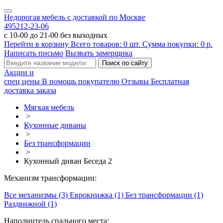
Недорогая мебель с доставкой по Москве
495
212-23-06
с 10-00 до 21-00 без выходных
Перейти в корзину
Всего товаров:
0
шт.
Сумма покупки:
0
р.
Написать письмо
Вызвать замерщика
Акции и
спец цены
В помощь покупателю
Отзывы
Бесплатная
доставка заказа
Мягкая мебель
>
Кухонные диваны
>
Без трансформации
>
Кухонный диван Беседа 2
Механизм трансформации:
Все механизмы (3)
Еврокнижка (1)
Без трансформации (1)
Раздвижной (1)
Наполнитель спального места: