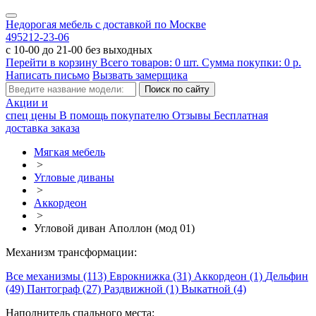
Недорогая мебель с доставкой по Москве
495
212-23-06
с 10-00 до 21-00 без выходных
Перейти в корзину
Всего товаров:
0
шт.
Сумма покупки:
0
р.
Написать письмо
Вызвать замерщика
Акции и
спец цены
В помощь покупателю
Отзывы
Бесплатная
доставка заказа
Мягкая мебель
>
Угловые диваны
>
Аккордеон
>
Угловой диван Аполлон (мод 01)
Механизм трансформации:
Все механизмы (113)
Еврокнижка (31)
Аккордеон (1)
Дельфин
(49)
Пантограф (27)
Раздвижной (1)
Выкатной (4)
Наполнитель спального места: