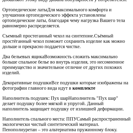
Ортопедические латы
Для максимального комфорта и
улучшения ортопедического эффекта установлены
ортопедические латы, благодаря чему нагрузка Вашего тела
равномерно распределяется.
Съемный простеганный чехол на синтепоне.
Съёмный
простёганный чехол поможет сохранить изделие как можно
дольше и прекрасно поддается чистке.
Два бельевых ящика
Возможность сложить максимально
больше спальное белье во внутрь изделия, это несомненное
преимущество и значительное отличие от других похожих
изделий.
Декоративные подушки
Все подушки которые изображены на
фотографии главного вида идут в
комплекте
Наполнитель подушек: Пух шар
Наполнитель "Пух шар"
делает подушку более мягкой и упругой. Данный
наполнитель защищает подушку от излишней деформации.
Наполнитель спального места: ППУ
Самый распространенный
экологически чистый синтетический материал.
Пенополиуретан – это альтернатива пружинному блоку.