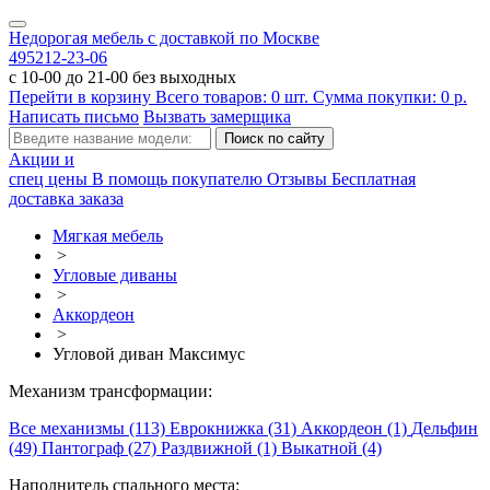
Недорогая мебель с доставкой по Москве
495
212-23-06
с 10-00 до 21-00 без выходных
Перейти в корзину
Всего товаров:
0
шт.
Сумма покупки:
0
р.
Написать письмо
Вызвать замерщика
Акции и
спец цены
В помощь покупателю
Отзывы
Бесплатная
доставка заказа
Мягкая мебель
>
Угловые диваны
>
Аккордеон
>
Угловой диван Максимус
Механизм трансформации:
Все механизмы (113)
Еврокнижка (31)
Аккордеон (1)
Дельфин
(49)
Пантограф (27)
Раздвижной (1)
Выкатной (4)
Наполнитель спального места: