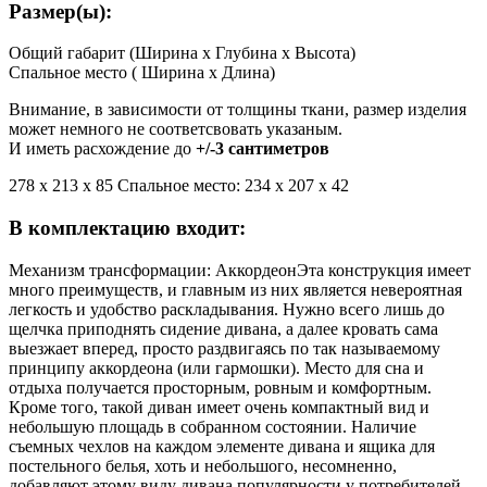
Размер(ы):
Общий габарит (Ширина x Глубина x Высота)
Спальное место ( Ширина x Длина)
Внимание, в зависимости от толщины ткани, размер изделия
может немного не соответсвовать указаным.
И иметь расхождение до
+/-3 сантиметров
278 х 213 х 85 Спальное место: 234 х 207 х 42
В комплектацию входит:
Механизм трансформации: Аккордеон
Эта конструкция имеет
много преимуществ, и главным из них является невероятная
легкость и удобство раскладывания. Нужно всего лишь до
щелчка приподнять сидение дивана, а далее кровать сама
выезжает вперед, просто раздвигаясь по так называемому
принципу аккордеона (или гармошки). Место для сна и
отдыха получается просторным, ровным и комфортным.
Кроме того, такой диван имеет очень компактный вид и
небольшую площадь в собранном состоянии. Наличие
съемных чехлов на каждом элементе дивана и ящика для
постельного белья, хоть и небольшого, несомненно,
добавляют этому виду дивана популярности у потребителей.