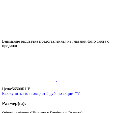
Внимание расцветка представленная на главном фото снята с
продажи
Цена:
56500
RUB
Как купить этот товар от
5 руб.
по акции ""?
Размер(ы):
Общий габарит (Ширина x Глубина x Высота)