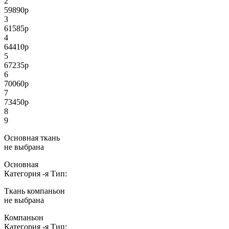
2
59890
р
3
61585
р
4
64410
р
5
67235
р
6
70060
р
7
73450
р
8
9
Основная ткань
не выбрана
Основная
Категория
-я
Тип:
Ткань компаньон
не выбрана
Компаньон
Категория
-я
Тип: