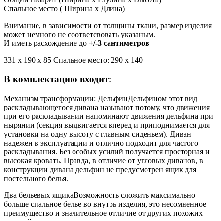
Спальное место ( Ширина x Длина)
Внимание, в зависимости от толщины ткани, размер изделия
может немного не соответсвовать указаным.
И иметь расхождение до
+/-3 сантиметров
331 х 190 x 85 Спальное место: 290 х 140
В комплектацию входит:
Механизм трансформации: Дельфин
Дельфином этот вид
раскладывающегося дивана называют потому, что движения
при его раскладывании напоминают движения дельфина при
нырянии (секция выдвигается вперед и приподнимается для
установки на одну высоту с главным сиденьем). Диван
надежен в эксплуатации и отлично подходит для частого
раскладывания. Без особых усилий получается просторная и
высокая кровать. Правда, в отличие от угловых диванов, в
конструкции дивана дельфин не предусмотрен ящик для
постельного белья.
Два бельевых ящика
Возможность сложить максимально
больше спальное белье во внутрь изделия, это несомненное
преимущество и значительное отличие от других похожих