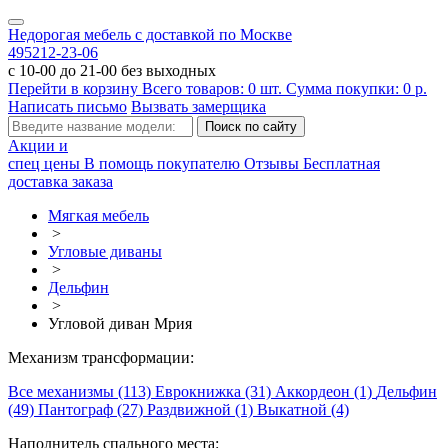
Недорогая мебель с доставкой по Москве
495
212-23-06
с 10-00 до 21-00 без выходных
Перейти в корзину
Всего товаров:
0
шт.
Сумма покупки:
0
р.
Написать письмо
Вызвать замерщика
Акции и
спец цены
В помощь покупателю
Отзывы
Бесплатная
доставка заказа
Мягкая мебель
>
Угловые диваны
>
Дельфин
>
Угловой диван Мрия
Механизм трансформации:
Все механизмы (113)
Еврокнижка (31)
Аккордеон (1)
Дельфин
(49)
Пантограф (27)
Раздвижной (1)
Выкатной (4)
Наполнитель спального места: