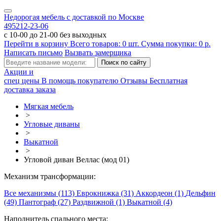
Недорогая мебель с доставкой по Москве
495
212-23-06
с 10-00 до 21-00 без выходных
Перейти в корзину
Всего товаров:
0
шт.
Сумма покупки:
0
р.
Написать письмо
Вызвать замерщика
Акции и
спец цены
В помощь покупателю
Отзывы
Бесплатная
доставка заказа
Мягкая мебель
>
Угловые диваны
>
Выкатной
>
Угловой диван Веллас (мод 01)
Механизм трансформации:
Все механизмы (113)
Еврокнижка (31)
Аккордеон (1)
Дельфин
(49)
Пантограф (27)
Раздвижной (1)
Выкатной (4)
Наполнитель спального места: