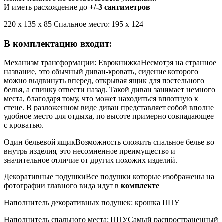
И иметь расхождение до
+/-3 сантиметров
220 х 135 х 85 Спальное место: 195 х 124
В комплектацию входит:
Механизм трансформации: Еврокнижка
Несмотря на странное
название, это обычный диван-кровать, сидение которого
можно выдвинуть вперед, открывая ящик для постельного
белья, а спинку отвести назад. Такой диван занимает немного
места, благодаря тому, что может находиться вплотную к
стене. В разложенном виде диван представляет собой вполне
удобное место для отдыха, по высоте примерно совпадающее
с кроватью.
Один бельевой ящик
Возможность сложить спальное белье во
внутрь изделия, это несомненное преимущество и
значительное отличие от других похожих изделий.
Декоративные подушки
Все подушки которые изображены на
фотографии главного вида идут в
комплекте
Наполнитель декоративных подушек: крошка ППУ
Наполнитель спального места: ППУ
Самый распространенный