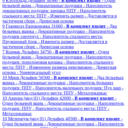
9
Клотильда
Дельфин
38360 -
В комплект входит
- Один
бельевой ящик
- Декоративные подушки
- Наполнитель
декоративных подушек: крошка ППУ
- Наполнитель
спального места: ППУ
- Изменить размер
- Доставляется в
частичном сборе
- Древесная основа
9
Гланвилл
Еврокнижка
31660 -
В комплект входит
- Два
бельевых ящика
- Декоративные подушки
- Наполнитель
подушек синтепух
- Наполнитель спального места:
Пружинный блок
- Изменить размер
- Доставляется в
частичном сборе
- Древесная основа
7
Кормак
Дельфин
34750 -
В комплект входит
- Один
бельевой ящик
- Декоративные подушки
- Наполнитель
подушек: поролоновая крошка
- Наполнитель спального
места: ППУ
- Изменение размера невозможно
- Древесная
основа
- Универсальный угол
10
Мрия
Дельфин
56500 -
В комплект входит
- Два бельевых
ящика
- Декоративные подушки
- Наполнитель больших
подушек: ППУ
- Наполнитель маленьких подушек: Пух шар
-
Наполнитель спального места: ППУ
- Металлокаркас
10
Аврора (мод 01)
Дельфин
42600 -
В комплект входит
-
Один бельевой ящик
- Декоративные подушки
- Наполнитель
подушек: ППУ
- Наполнитель спального места: ППУ
-
Металлокаркас
10
Мелениум (мод 01)
Дельфин
40500 -
В комплект входит
-
Один бельевой ящик
- Декоративные подушки
- Наполнитель