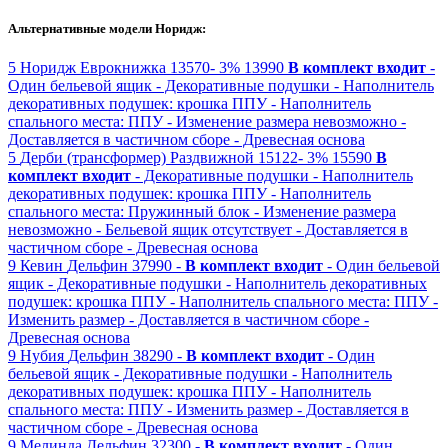
Альтернативные модели Норидж:
5
Норидж
Еврокнижка
13570-
3%
13990
В комплект входит
-
Один бельевой ящик
- Декоративные подушки
- Наполнитель
декоративных подушек: крошка ППУ
- Наполнитель
спального места: ППУ
- Изменение размера невозможно
-
Доставляется в частичном сборе
- Древесная основа
5
Дерби (трансформер)
Раздвижной
15122-
3%
15590
В
комплект входит
- Декоративные подушки
- Наполнитель
декоративных подушек: крошка ППУ
- Наполнитель
спального места: Пружинный блок
- Изменение размера
невозможно
- Бельевой ящик отсутствует
- Доставляется в
частичном сборе
- Древесная основа
9
Кевин
Дельфин
37990 -
В комплект входит
- Один бельевой
ящик
- Декоративные подушки
- Наполнитель декоративных
подушек: крошка ППУ
- Наполнитель спального места: ППУ
-
Изменить размер
- Доставляется в частичном сборе
-
Древесная основа
9
Нубия
Дельфин
38290 -
В комплект входит
- Один
бельевой ящик
- Декоративные подушки
- Наполнитель
декоративных подушек: крошка ППУ
- Наполнитель
спального места: ППУ
- Изменить размер
- Доставляется в
частичном сборе
- Древесная основа
9
Мелинда
Дельфин
32300 -
В комплект входит
- Один