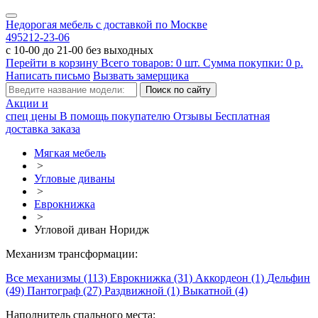
Недорогая мебель с доставкой по Москве
495
212-23-06
с 10-00 до 21-00 без выходных
Перейти в корзину
Всего товаров:
0
шт.
Сумма покупки:
0
р.
Написать письмо
Вызвать замерщика
Акции и
спец цены
В помощь покупателю
Отзывы
Бесплатная
доставка заказа
Мягкая мебель
>
Угловые диваны
>
Еврокнижка
>
Угловой диван Норидж
Механизм трансформации:
Все механизмы (113)
Еврокнижка (31)
Аккордеон (1)
Дельфин
(49)
Пантограф (27)
Раздвижной (1)
Выкатной (4)
Наполнитель спального места: