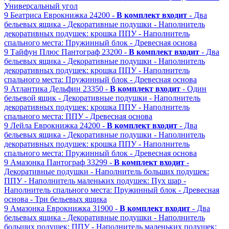
Универсальный угол
9
Беатриса
Еврокнижка
24200 -
В комплект входит
- Два
бельевых ящика
- Декоративные подушки
- Наполнитель
декоративных подушек: крошка ППУ
- Наполнитель
спального места: Пружинный блок
- Древесная основа
9
Тайфун Плюс
Пантограф
23200 -
В комплект входит
- Два
бельевых ящика
- Декоративные подушки
- Наполнитель
декоративных подушек: крошка ППУ
- Наполнитель
спального места: Пружинный блок
- Древесная основа
9
Атлантика
Дельфин
23350 -
В комплект входит
- Один
бельевой ящик
- Декоративные подушки
- Наполнитель
декоративных подушек: крошка ППУ
- Наполнитель
спального места: ППУ
- Древесная основа
9
Лейла
Еврокнижка
24200 -
В комплект входит
- Два
бельевых ящика
- Декоративные подушки
- Наполнитель
декоративных подушек: крошка ППУ
- Наполнитель
спального места: Пружинный блок
- Древесная основа
9
Амазонка
Пантограф
33299 -
В комплект входит
-
Декоративные подушки
- Наполнитель больших подушек:
ППУ
- Наполнитель маленьких подушек: Пух шар
-
Наполнитель спального места: Пружинный блок
- Древесная
основа
- Три бельевых ящика
9
Амазонка
Еврокнижка
31900 -
В комплект входит
- Два
бельевых ящика
- Декоративные подушки
- Наполнитель
больших подушек: ППУ
- Наполнитель маленьких подушек: