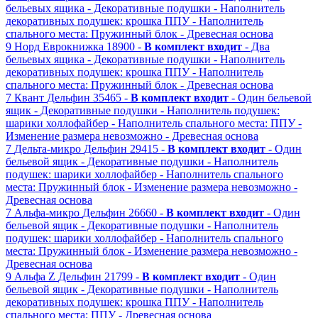
бельевых ящика
- Декоративные подушки
- Наполнитель
декоративных подушек: крошка ППУ
- Наполнитель
спального места: Пружинный блок
- Древесная основа
9
Норд
Еврокнижка
18900 -
В комплект входит
- Два
бельевых ящика
- Декоративные подушки
- Наполнитель
декоративных подушек: крошка ППУ
- Наполнитель
спального места: Пружинный блок
- Древесная основа
7
Квант
Дельфин
35465 -
В комплект входит
- Один бельевой
ящик
- Декоративные подушки
- Наполнитель подушек:
шарики холлофайбер
- Наполнитель спального места: ППУ
-
Изменение размера невозможно
- Древесная основа
7
Дельта-микро
Дельфин
29415 -
В комплект входит
- Один
бельевой ящик
- Декоративные подушки
- Наполнитель
подушек: шарики холлофайбер
- Наполнитель спального
места: Пружинный блок
- Изменение размера невозможно
-
Древесная основа
7
Альфа-микро
Дельфин
26660 -
В комплект входит
- Один
бельевой ящик
- Декоративные подушки
- Наполнитель
подушек: шарики холлофайбер
- Наполнитель спального
места: Пружинный блок
- Изменение размера невозможно
-
Древесная основа
9
Альфа Z
Дельфин
21799 -
В комплект входит
- Один
бельевой ящик
- Декоративные подушки
- Наполнитель
декоративных подушек: крошка ППУ
- Наполнитель
спального места: ППУ
- Древесная основа