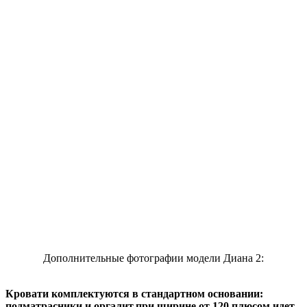
Дополнительные фотографии модели Диана 2:
Кровати комплектуются в стандартном основании:
подматрасники и оргалит,при ширине от 120 плюсом идет