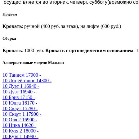
осуществляется во вторник, четверг, субботу(возможно со
Подъем
Кровать
: ручной (400 руб. за этаж), на лифте (600 руб.)
Сборка
Кровать
: 1000 руб.
Кровать с ортопедическим основанием
: 
Альтернативные модели Малыш:
10
Тандем
17900 -
10
Лицей плюс
14300 -
10
Дуэт 1
16940 -
10
Дуэт
16940 -
10
Бриз
17150 -
10
Юнга
16170 -
10
Скаут
15280 -
10
Скаут 1
17900 -
10
Оля 2
16900 -
10
Ника
14620 -
10
Кузя 2
18000 -
10
Кузя 1
14990 -