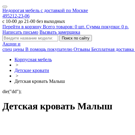
Недорогая мебель с доставкой по Москве
495
212-23-06
с 10-00 до 21-00 без выходных
Перейти в корзину
Всего товаров:
0
шт.
Сумма покупки:
0
р.
Написать письмо
Вызвать замерщика
Акции и
спец цены
В помощь покупателю
Отзывы
Бесплатная доставка 
Корпусная мебель
>
Детские кровати
>
Детская кровать Малыш
die("dd");
Детская кровать Малыш