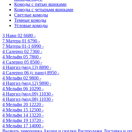
Комоды с пятью ящиками
Комоды с четырьмя ящиками
Светлые комоды
Темные комоды
Угловые комоды
3
Нави 02
6680 -
7
Матера 01
6790 -
7
Матера 01-1
6990 -
4
Салерно 02
7360 -
4
Мельфи 05
7860 -
4
Салерно 05
8500 -
4
Наргиз (мод.13)
8890 -
4
Салерно 06 (с пано)
8950 -
4
Мельфи 02
9800 -
4
Наргиз (мод.12)
9890 -
4
Мельфи 06
10290 -
4
Наргиз (мод.09)
11030 -
4
Наргиз (мод.08)
11030 -
4
Мельфи 20
12220 -
4
Мельфи 15
12500 -
4
Мельфи 14
13220 -
4
Мельфи 19
13720 -
4
Мельфи 17
14000 -
Вызвать замерщика
Акции и скидки
Распродажи
Доставка и оп