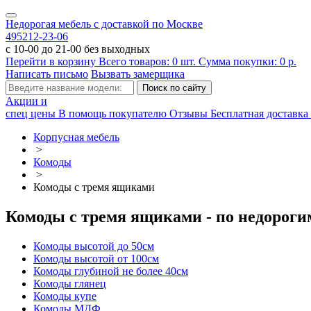
Недорогая мебель с доставкой по Москве
495
212-23-06
с 10-00 до 21-00 без выходных
Перейти в корзину
Всего товаров:
0
шт.
Сумма покупки:
0
р.
Написать письмо
Вызвать замерщика
Акции и
спец цены
В помощь покупателю
Отзывы
Бесплатная доставка 
Корпусная мебель
>
Комоды
>
Комоды с тремя ящиками
Комоды с тремя ящиками - по недороги
Комоды высотой до 50см
Комоды высотой от 100см
Комоды глубиной не более 40см
Комоды глянец
Комоды купе
Комоды МДФ