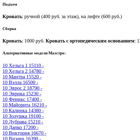
Подъем
Кровать
: ручной (400 руб. за этаж), на лифте (600 руб.)
Сборка
Кровать
: 1000 руб.
Кровать с ортопедическим основанием
: 
Альтернативные модели Маэстро:
10
Хельга 1
15110 -
10
Хельга 2
14780 -
10
Мантра
15520 -
10
Вэлла
16500 -
10
Эврос 2
18790 -
10
Эврика
15230 -
10
Феникс
17400 -
10
Майорита
16210 -
10
Калинка
14380 -
10
Золушка
19100 -
10
Дубрава
15210 -
10
Данко
17200 -
10
Виктория
16670 -
10
Визави
16390 -