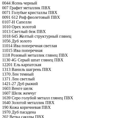
0044 Ясень черный
007 Графит металлик ПВХ
0071 Голубые кристаллы ПВХ
0091 612 Риф фиолетовый ПВХ
0107-H Сапелли
1010 Орех золотой
1013 Светлый беж ПВХ
1018 645 Желтый структурный глянец
1056 Дуб золото
11014 Ива поперечная светлая
11015 Ива поперечная
1118 Розовый металлик глянец ПВХ
1130 4G Серый шпат глянец ПВХ
12201 Ель карпатская
1313 Ваниль шагрень ПВХ
1370 Лен темный
1371 Лен светлый
1421-27 Дуб рыжий
1603 Венге шелк
1607 Шелк жемчуг
1639 Серо голубой металл глянец ПВХ
1640 Золотой металлик ПВХ
190 Кожа коричневая ПВХ
1970 Дуб пасадена
202 Ветка сакуры ПВХ