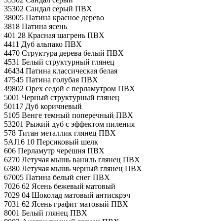
35302 Сандал серый ПВХ
38005 Патина красное дерево
3818 Патина ясень
401 28 Красная шагрень ПВХ
4411 Дуб альпако ПВХ
4470 Структура дерева белый ПВХ
4531 Белый структурный глянец
46434 Патина классическая белая
47545 Патина голубая ПВХ
49802 Орех седой с перламутром ПВХ
5001 Черный структурный глянец
50117 Дуб коричневый
5105 Венге темный поперечный ПВХ
53201 Рыжий дуб с эффектом пиления
578 Титан металлик глянец ПВХ
5AJ16 10 Персиковый шелк
606 Перламутр черешня ПВХ
6270 Летучая мышь ваниль глянец ПВХ
6380 Летучая мышь черный глянец ПВХ
67005 Патина белый снег ПВХ
7026 62 Ясень бежевый матовый
7029 04 Шоколад матовый антискрэч
7031 62 Ясень графит матовый ПВХ
8001 Белый глянец ПВХ