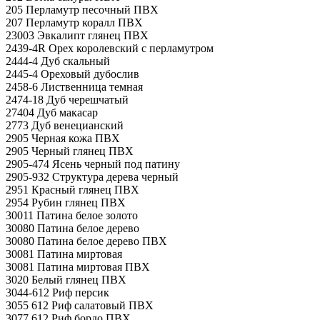
205 Перламутр песочный ПВХ
207 Перламутр коралл ПВХ
23003 Эвкалипт глянец ПВХ
2439-4R Орех королевский с перламутром
2444-4 Дуб скальный
2445-4 Ореховый дубослив
2458-6 Лиственница темная
2474-18 Дуб черешчатый
27404 Дуб макасар
2773 Дуб венецианский
2905 Черная кожа ПВХ
2905 Черный глянец ПВХ
2905-474 Ясень черный под патину
2905-932 Структура дерева черный
2951 Красный глянец ПВХ
2954 Рубин глянец ПВХ
30011 Патина белое золото
30080 Патина белое дерево
30080 Патина белое дерево ПВХ
30081 Патина миртовая
30081 Патина миртовая ПВХ
3020 Белый глянец ПВХ
3044-612 Риф персик
3055 612 Риф салатовый ПВХ
3077 612 Риф бордо ПВХ