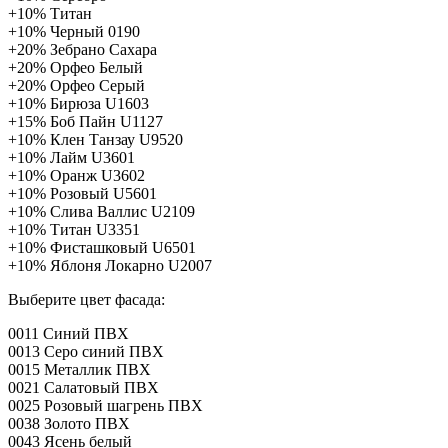
+10%
Титан
+10%
Черный 0190
+20%
Зебрано Сахара
+20%
Орфео Белый
+20%
Орфео Серый
+10%
Бирюза U1603
+15%
Боб Пайн U1127
+10%
Клен Танзау U9520
+10%
Лайм U3601
+10%
Оранж U3602
+10%
Розовый U5601
+10%
Слива Валлис U2109
+10%
Титан U3351
+10%
Фисташковый U6501
+10%
Яблоня Локарно U2007
Выберите цвет фасада:
0011 Синий ПВХ
0013 Серо синий ПВХ
0015 Металлик ПВХ
0021 Салатовый ПВХ
0025 Розовый шагрень ПВХ
0038 Золото ПВХ
0043 Ясень белый