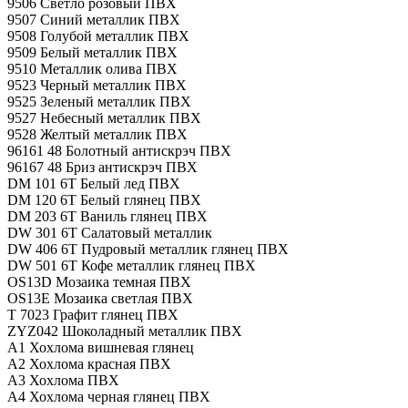
9506 Светло розовый ПВХ
9507 Синий металлик ПВХ
9508 Голубой металлик ПВХ
9509 Белый металлик ПВХ
9510 Металлик олива ПВХ
9523 Черный металлик ПВХ
9525 Зеленый металлик ПВХ
9527 Небесный металлик ПВХ
9528 Желтый металлик ПВХ
96161 48 Болотный антискрэч ПВХ
96167 48 Бриз антискрэч ПВХ
DM 101 6T Белый лед ПВХ
DM 120 6T Белый глянец ПВХ
DM 203 6T Ваниль глянец ПВХ
DW 301 6T Салатовый металлик
DW 406 6T Пудровый металлик глянец ПВХ
DW 501 6T Кофе металлик глянец ПВХ
OS13D Мозаика темная ПВХ
OS13E Мозаика светлая ПВХ
T 7023 Графит глянец ПВХ
ZYZ042 Шоколадный металлик ПВХ
А1 Хохлома вишневая глянец
А2 Хохлома красная ПВХ
А3 Хохлома ПВХ
А4 Хохлома черная глянец ПВХ