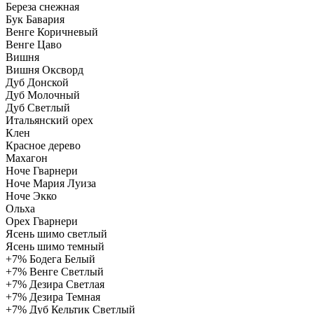
Береза снежная
Бук Бавария
Венге Коричневый
Венге Цаво
Вишня
Вишня Оксворд
Дуб Донской
Дуб Молочный
Дуб Светлый
Итальянский орех
Клен
Красное дерево
Махагон
Ноче Гварнери
Ноче Мария Луиза
Ноче Экко
Ольха
Орех Гварнери
Ясень шимо светлый
Ясень шимо темный
+7%
Бодега Белый
+7%
Венге Светлый
+7%
Дезира Светлая
+7%
Дезира Темная
+7%
Дуб Кельтик Светлый