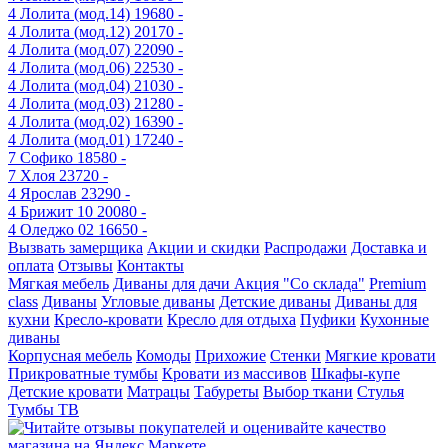
4
Лолита (мод.14)
19680 -
4
Лолита (мод.12)
20170 -
4
Лолита (мод.07)
22090 -
4
Лолита (мод.06)
22530 -
4
Лолита (мод.04)
21030 -
4
Лолита (мод.03)
21280 -
4
Лолита (мод.02)
16390 -
4
Лолита (мод.01)
17240 -
7
Софико
18580 -
7
Хлоя
23720 -
4
Ярослав
23290 -
4
Брижит 10
20080 -
4
Оледжо 02
16650 -
Вызвать замерщика
Акции и скидки
Распродажи
Доставка и
оплата
Отзывы
Контакты
Мягкая мебель
Диваны для дачи
Акция "Со склада"
Premium
class
Диваны
Угловые диваны
Детские диваны
Диваны для
кухни
Кресло-кровати
Кресло для отдыха
Пуфики
Кухонные
диваны
Корпусная мебель
Комоды
Прихожие
Стенки
Мягкие кровати
Прикроватные тумбы
Кровати из массивов
Шкафы-купе
Детские кровати
Матрацы
Табуреты
Выбор ткани
Стулья
Тумбы ТВ