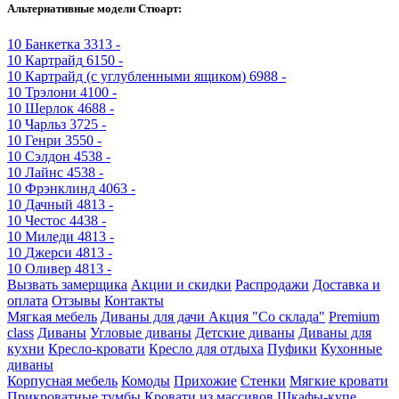
Альтернативные модели Стюарт:
10
Банкетка
3313 -
10
Картрайд
6150 -
10
Картрайд (с углубленными ящиком)
6988 -
10
Трэлони
4100 -
10
Шерлок
4688 -
10
Чарльз
3725 -
10
Генри
3550 -
10
Сэлдон
4538 -
10
Лайнс
4538 -
10
Фрэнклинд
4063 -
10
Дачный
4813 -
10
Честос
4438 -
10
Миледи
4813 -
10
Джерси
4813 -
10
Оливер
4813 -
Вызвать замерщика
Акции и скидки
Распродажи
Доставка и
оплата
Отзывы
Контакты
Мягкая мебель
Диваны для дачи
Акция "Со склада"
Premium
class
Диваны
Угловые диваны
Детские диваны
Диваны для
кухни
Кресло-кровати
Кресло для отдыха
Пуфики
Кухонные
диваны
Корпусная мебель
Комоды
Прихожие
Стенки
Мягкие кровати
Прикроватные тумбы
Кровати из массивов
Шкафы-купе