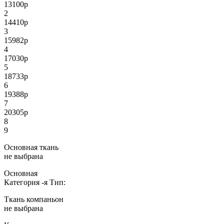
13100
р
2
14410
р
3
15982
р
4
17030
р
5
18733
р
6
19388
р
7
20305
р
8
9
Основная ткань
не выбрана
Основная
Категория
-я
Тип:
Ткань компаньон
не выбрана