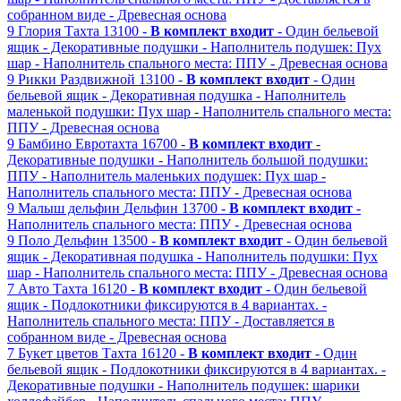
собранном виде
- Древесная основа
9
Глория
Тахта
13100 -
В комплект входит
- Один бельевой
ящик
- Декоративные подушки
- Наполнитель подушек: Пух
шар
- Наполнитель спального места: ППУ
- Древесная основа
9
Рикки
Раздвижной
13100 -
В комплект входит
- Один
бельевой ящик
- Декоративная подушка
- Наполнитель
маленькой подушки: Пух шар
- Наполнитель спального места:
ППУ
- Древесная основа
9
Бамбино
Евротахта
16700 -
В комплект входит
-
Декоративные подушки
- Наполнитель большой подушки:
ППУ
- Наполнитель маленьких подушек: Пух шар
-
Наполнитель спального места: ППУ
- Древесная основа
9
Малыш дельфин
Дельфин
13700 -
В комплект входит
-
Наполнитель спального места: ППУ
- Древесная основа
9
Поло
Дельфин
13500 -
В комплект входит
- Один бельевой
ящик
- Декоративная подушка
- Наполнитель подушки: Пух
шар
- Наполнитель спального места: ППУ
- Древесная основа
7
Авто
Тахта
16120 -
В комплект входит
- Один бельевой
ящик
- Подлокотники фиксируются в 4 вариантах.
-
Наполнитель спального места: ППУ
- Доставляется в
собранном виде
- Древесная основа
7
Букет цветов
Тахта
16120 -
В комплект входит
- Один
бельевой ящик
- Подлокотники фиксируются в 4 вариантах.
-
Декоративные подушки
- Наполнитель подушек: шарики