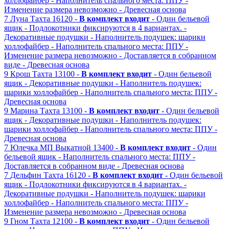
холлофайбер
- Наполнитель спального места: ППУ
-
Изменение размера невозможно
- Древесная основа
7
Луна
Тахта
16120 -
В комплект входит
- Один бельевой
ящик
- Подлокотники фиксируются в 4 вариантах.
-
Декоративные подушки
- Наполнитель подушек: шарики
холлофайбер
- Наполнитель спального места: ППУ
-
Изменение размера невозможно
- Доставляется в собранном
виде
- Древесная основа
9
Крош
Тахта
13100 -
В комплект входит
- Один бельевой
ящик
- Декоративные подушки
- Наполнитель подушек:
шарики холлофайбер
- Наполнитель спального места: ППУ
-
Древесная основа
9
Марина
Тахта
13100 -
В комплект входит
- Один бельевой
ящик
- Декоративные подушки
- Наполнитель подушек:
шарики холлофайбер
- Наполнитель спального места: ППУ
-
Древесная основа
7
Юлечка МП
Выкатной
13400 -
В комплект входит
- Один
бельевой ящик
- Наполнитель спального места: ППУ
-
Доставляется в собранном виде
- Древесная основа
7
Дельфин
Тахта
16120 -
В комплект входит
- Один бельевой
ящик
- Подлокотники фиксируются в 4 вариантах.
-
Декоративные подушки
- Наполнитель подушек: шарики
холлофайбер
- Наполнитель спального места: ППУ
-
Изменение размера невозможно
- Древесная основа
9
Гном
Тахта
12100 -
В комплект входит
- Один бельевой