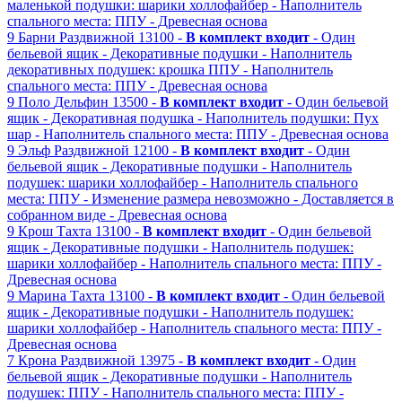
маленькой подушки: шарики холлофайбер
- Наполнитель
спального места: ППУ
- Древесная основа
9
Барни
Раздвижной
13100 -
В комплект входит
- Один
бельевой ящик
- Декоративные подушки
- Наполнитель
декоративных подушек: крошка ППУ
- Наполнитель
спального места: ППУ
- Древесная основа
9
Поло
Дельфин
13500 -
В комплект входит
- Один бельевой
ящик
- Декоративная подушка
- Наполнитель подушки: Пух
шар
- Наполнитель спального места: ППУ
- Древесная основа
9
Эльф
Раздвижной
12100 -
В комплект входит
- Один
бельевой ящик
- Декоративные подушки
- Наполнитель
подушек: шарики холлофайбер
- Наполнитель спального
места: ППУ
- Изменение размера невозможно
- Доставляется в
собранном виде
- Древесная основа
9
Крош
Тахта
13100 -
В комплект входит
- Один бельевой
ящик
- Декоративные подушки
- Наполнитель подушек:
шарики холлофайбер
- Наполнитель спального места: ППУ
-
Древесная основа
9
Марина
Тахта
13100 -
В комплект входит
- Один бельевой
ящик
- Декоративные подушки
- Наполнитель подушек:
шарики холлофайбер
- Наполнитель спального места: ППУ
-
Древесная основа
7
Крона
Раздвижной
13975 -
В комплект входит
- Один
бельевой ящик
- Декоративные подушки
- Наполнитель
подушек: ППУ
- Наполнитель спального места: ППУ
-