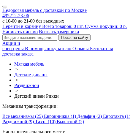
Недорогая мебель с доставкой по Москве
495
212-23-06
с 10-00 до 21-00 без выходных
Перейти в корзину
Всего товаров:
0
шт.
Сумма покупки:
0
р.
Написать письмо
Вызвать замерщика
Акции и
спец цены
В помощь покупателю
Отзывы
Бесплатная
доставка заказа
Мягкая мебель
>
Детские диваны
>
Раздвижной
>
Детский диван Рикки
Механизм трансформации:
Все механизмы (25)
Еврокнижка (1)
Дельфин (2)
Евротахта (1)
Раздвижной (9)
Тахта (10)
Выкатной (2)
Наполнитель спального места: