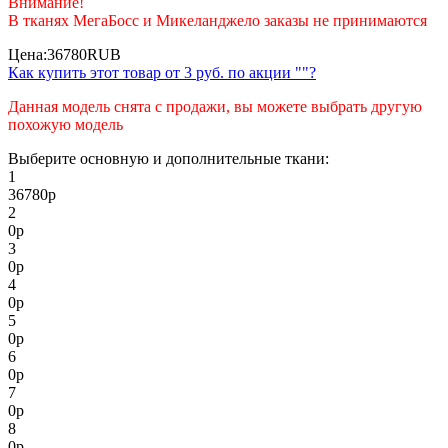
Внимание!
В тканях МегаБосс и Микеланджело заказы не принимаются
Цена:
36780
RUB
Как купить этот товар от
3 руб.
по акции ""?
Данная модель снята с продажи, вы можете выбрать другую
похожую модель
Выберите основную и дополнительные ткани:
1
36780
р
2
0
р
3
0
р
4
0
р
5
0
р
6
0
р
7
0
р
8
0
р