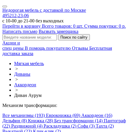
Недорогая мебель с доставкой по Москве
495
212-23-06
с 10-00 до 21-00 без выходных
Перейти в корзину
Всего товаров:
0
шт.
Сумма покупки:
0
р.
Написать письмо
Вызвать замерщика
Акции и
спец цены
В помощь покупателю
Отзывы
Бесплатная
доставка заказа
Мягкая мебель
>
Диваны
>
Аккордеон
>
Диван Аурум
Механизм трансформации:
Все механизмы (193)
Еврокнижка (69)
Аккордеон (16)
Дельфин (8)
Книжка (28)
Без трансформации (14)
Пантограф
(22)
Раздвижной (4)
Раскладушка (2)
Софа (3)
Тахта (2)
Выкатной (23)
Клик-кляк (2)