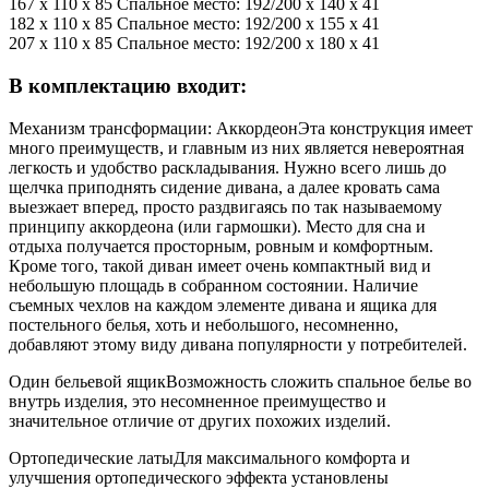
167 х 110 х 85 Спальное место: 192/200 х 140 х 41
182 х 110 х 85 Спальное место: 192/200 х 155 х 41
207 х 110 х 85 Спальное место: 192/200 х 180 х 41
В комплектацию входит:
Механизм трансформации: Аккордеон
Эта конструкция имеет
много преимуществ, и главным из них является невероятная
легкость и удобство раскладывания. Нужно всего лишь до
щелчка приподнять сидение дивана, а далее кровать сама
выезжает вперед, просто раздвигаясь по так называемому
принципу аккордеона (или гармошки). Место для сна и
отдыха получается просторным, ровным и комфортным.
Кроме того, такой диван имеет очень компактный вид и
небольшую площадь в собранном состоянии. Наличие
съемных чехлов на каждом элементе дивана и ящика для
постельного белья, хоть и небольшого, несомненно,
добавляют этому виду дивана популярности у потребителей.
Один бельевой ящик
Возможность сложить спальное белье во
внутрь изделия, это несомненное преимущество и
значительное отличие от других похожих изделий.
Ортопедические латы
Для максимального комфорта и
улучшения ортопедического эффекта установлены