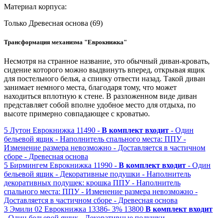
Материал корпуса:
Только Древесная основа (69)
Трансформация механизма "Еврокнижка"
Несмотря на странное название, это обычный диван-кровать,
сидение которого можно выдвинуть вперед, открывая ящик
для постельного белья, а спинку отвести назад. Такой диван
занимает немного места, благодаря тому, что может
находиться вплотную к стене. В разложенном виде диван
представляет собой вполне удобное место для отдыха, по
высоте примерно совпадающее с кроватью.
5
Лутон
Еврокнижка
11490 -
В комплект входит
- Один
бельевой ящик
- Наполнитель спального места: ППУ
-
Изменение размера невозможно
- Доставляется в частичном
сборе
- Древесная основа
5
Бирмингем
Еврокнижка
11990 -
В комплект входит
- Один
бельевой ящик
- Декоративные подушки
- Наполнитель
декоративных подушек: крошка ППУ
- Наполнитель
спального места: ППУ
- Изменение размера невозможно
-
Доставляется в частичном сборе
- Древесная основа
3
Эмили 02
Еврокнижка
13386-
3%
13800
В комплект входит
- Один бельевой ящик
- Декоративные подушки
-