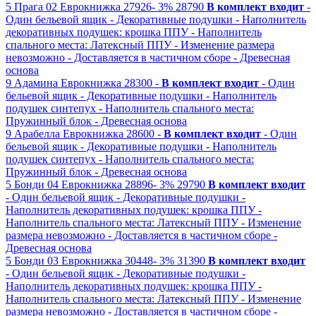
5
Прага 02
Еврокнижка
27926-
3%
28790
В комплект входит
-
Один бельевой ящик
- Декоративные подушки
- Наполнитель
декоративных подушек: крошка ППУ
- Наполнитель
спального места: Латексный ППУ
- Изменение размера
невозможно
- Доставляется в частичном сборе
- Древесная
основа
9
Адамина
Еврокнижка
28300 -
В комплект входит
- Один
бельевой ящик
- Декоративные подушки
- Наполнитель
подушек синтепух
- Наполнитель спального места:
Пружинный блок
- Древесная основа
9
Арабелла
Еврокнижка
28600 -
В комплект входит
- Один
бельевой ящик
- Декоративные подушки
- Наполнитель
подушек синтепух
- Наполнитель спального места:
Пружинный блок
- Древесная основа
5
Бонди 04
Еврокнижка
28896-
3%
29790
В комплект входит
- Один бельевой ящик
- Декоративные подушки
-
Наполнитель декоративных подушек: крошка ППУ
-
Наполнитель спального места: Латексный ППУ
- Изменение
размера невозможно
- Доставляется в частичном сборе
-
Древесная основа
5
Бонди 03
Еврокнижка
30448-
3%
31390
В комплект входит
- Один бельевой ящик
- Декоративные подушки
-
Наполнитель декоративных подушек: крошка ППУ
-
Наполнитель спального места: Латексный ППУ
- Изменение
размера невозможно
- Доставляется в частичном сборе
-