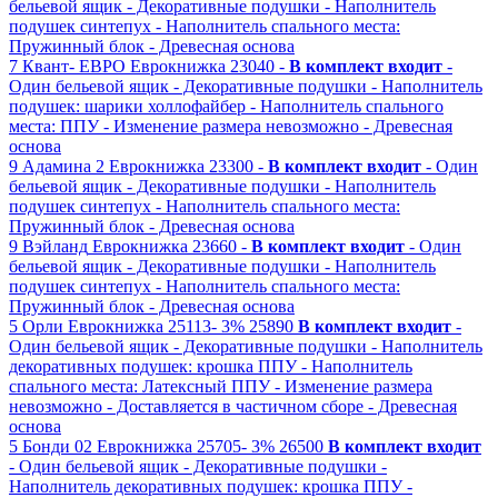
бельевой ящик
- Декоративные подушки
- Наполнитель
подушек синтепух
- Наполнитель спального места:
Пружинный блок
- Древесная основа
7
Квант- ЕВРО
Еврокнижка
23040 -
В комплект входит
-
Один бельевой ящик
- Декоративные подушки
- Наполнитель
подушек: шарики холлофайбер
- Наполнитель спального
места: ППУ
- Изменение размера невозможно
- Древесная
основа
9
Адамина 2
Еврокнижка
23300 -
В комплект входит
- Один
бельевой ящик
- Декоративные подушки
- Наполнитель
подушек синтепух
- Наполнитель спального места:
Пружинный блок
- Древесная основа
9
Вэйланд
Еврокнижка
23660 -
В комплект входит
- Один
бельевой ящик
- Декоративные подушки
- Наполнитель
подушек синтепух
- Наполнитель спального места:
Пружинный блок
- Древесная основа
5
Орли
Еврокнижка
25113-
3%
25890
В комплект входит
-
Один бельевой ящик
- Декоративные подушки
- Наполнитель
декоративных подушек: крошка ППУ
- Наполнитель
спального места: Латексный ППУ
- Изменение размера
невозможно
- Доставляется в частичном сборе
- Древесная
основа
5
Бонди 02
Еврокнижка
25705-
3%
26500
В комплект входит
- Один бельевой ящик
- Декоративные подушки
-
Наполнитель декоративных подушек: крошка ППУ
-