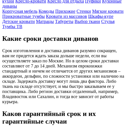
кухни
Кресло-кровати
Кресло для отдыха
Пуфики
Кухонные
диваны
Корпусная мебель
Комоды
Прихожие
Стенки
Мягкие кровати
Прикроватные тумбы
Кровати из массивов
Шкафы-купе
Детские кровати
Матрацы
Табуреты
Выбор ткани
Стулья
Тумбы ТВ
Какие сроки доставки диванов
Срок изготовления и доставка диванов разумно сокращен,
вам не придется ждать заказа дольше недели, если вы
осуществляете заказ по Москве. Но в целом сроки доставки
составляют от 7 до 14 дней. Механизм еврокнижки
стандартный и ничем не отличается от других механизмов –
аккордеон, дельфин, по сложности установки или наличию на
складе. Задержать доставку могут лишь два фактора. Либо
ткань на складе отсутствует, и мы быстро заказываем ее у
поставщика. Либо регион доставки отдаленный, например,
Владивосток или Сахалин, и тогда все зависит от работы
курьера.
Каков гарантийный срок и их
гарантийные случаи