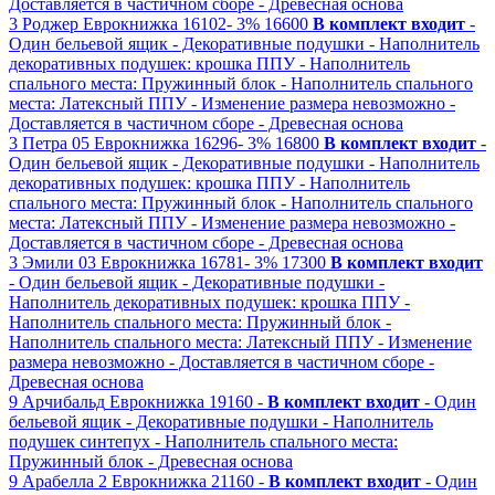
Доставляется в частичном сборе
- Древесная основа
3
Роджер
Еврокнижка
16102-
3%
16600
В комплект входит
-
Один бельевой ящик
- Декоративные подушки
- Наполнитель
декоративных подушек: крошка ППУ
- Наполнитель
спального места: Пружинный блок
- Наполнитель спального
места: Латексный ППУ
- Изменение размера невозможно
-
Доставляется в частичном сборе
- Древесная основа
3
Петра 05
Еврокнижка
16296-
3%
16800
В комплект входит
-
Один бельевой ящик
- Декоративные подушки
- Наполнитель
декоративных подушек: крошка ППУ
- Наполнитель
спального места: Пружинный блок
- Наполнитель спального
места: Латексный ППУ
- Изменение размера невозможно
-
Доставляется в частичном сборе
- Древесная основа
3
Эмили 03
Еврокнижка
16781-
3%
17300
В комплект входит
- Один бельевой ящик
- Декоративные подушки
-
Наполнитель декоративных подушек: крошка ППУ
-
Наполнитель спального места: Пружинный блок
-
Наполнитель спального места: Латексный ППУ
- Изменение
размера невозможно
- Доставляется в частичном сборе
-
Древесная основа
9
Арчибальд
Еврокнижка
19160 -
В комплект входит
- Один
бельевой ящик
- Декоративные подушки
- Наполнитель
подушек синтепух
- Наполнитель спального места:
Пружинный блок
- Древесная основа
9
Арабелла 2
Еврокнижка
21160 -
В комплект входит
- Один