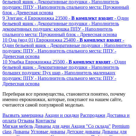
бельевой ящик
- Декоративные подушки
- Наполнитель
подушек: ППУ
- Наполнитель спального места: Пружинный
блок
- Древесная основа
9
Элеганс 4
Еврокнижка
23500 -
В комплект входит
- Один
бельевой ящик
- Декоративные подушки
- Наполнитель
декоративных подушек: крошка ППУ
- Наполнитель
спального места: Пружинный блок
- Древесная основа
10
Ода (мод 01)
Еврокнижка
25400 -
В комплект входит
-
Один бельевой ящик
- Декоративные подушки
- Наполнитель
подушек: ППУ
- Наполнитель спального места: ППУ
-
Древесная основа
10
Улыбка
Еврокнижка
25500 -
В комплект входит
- Один
бельевой ящик
- Декоративные подушки
- Наполнитель
больших подушек: Пух шар
- Наполнитель маленьких
подушек: ППУ
- Наполнитель спального места: ППУ
-
Древесная основа
Перебирая все преимущества, становится понятно, почему
именно еврокнижки, которые, покупают на нашем сайте,
считаются самой популярной моделью.
Вызвать замерщика
Акции и скидки
Распродажи
Доставка и
оплата
Отзывы
Контакты
Мягкая мебель
Диваны для дачи
Акция "Со склада"
Premium
class
Диваны
Угловые диваны
Детские диваны
Диваны для