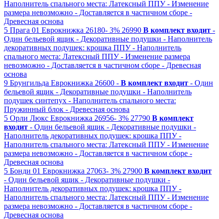
Наполнитель спального места: Латексный ППУ
- Изменение
размера невозможно
- Доставляется в частичном сборе
-
Древесная основа
5
Прага 01
Еврокнижка
26180-
3%
26990
В комплект входит
-
Один бельевой ящик
- Декоративные подушки
- Наполнитель
декоративных подушек: крошка ППУ
- Наполнитель
спального места: Латексный ППУ
- Изменение размера
невозможно
- Доставляется в частичном сборе
- Древесная
основа
9
Брунгильда
Еврокнижка
26600 -
В комплект входит
- Один
бельевой ящик
- Декоративные подушки
- Наполнитель
подушек синтепух
- Наполнитель спального места:
Пружинный блок
- Древесная основа
5
Орли Люкс
Еврокнижка
26956-
3%
27790
В комплект
входит
- Один бельевой ящик
- Декоративные подушки
-
Наполнитель декоративных подушек: крошка ППУ
-
Наполнитель спального места: Латексный ППУ
- Изменение
размера невозможно
- Доставляется в частичном сборе
-
Древесная основа
5
Бонди 01
Еврокнижка
27063-
3%
27900
В комплект входит
- Один бельевой ящик
- Декоративные подушки
-
Наполнитель декоративных подушек: крошка ППУ
-
Наполнитель спального места: Латексный ППУ
- Изменение
размера невозможно
- Доставляется в частичном сборе
-
Древесная основа