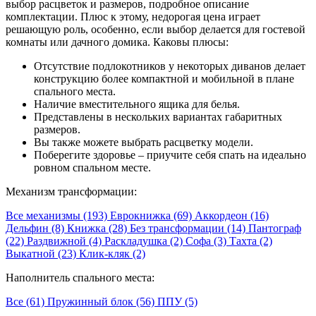
выбор расцветок и размеров, подробное описание
комплектации. Плюс к этому, недорогая цена играет
решающую роль, особенно, если выбор делается для гостевой
комнаты или дачного домика. Каковы плюсы:
Отсутствие подлокотников у некоторых диванов делает
конструкцию более компактной и мобильной в плане
спального места.
Наличие вместительного ящика для белья.
Представлены в нескольких вариантах габаритных
размеров.
Вы также можете выбрать расцветку модели.
Поберегите здоровье – приучите себя спать на идеально
ровном спальном месте.
Механизм трансформации:
Все механизмы (193)
Еврокнижка (69)
Аккордеон (16)
Дельфин (8)
Книжка (28)
Без трансформации (14)
Пантограф
(22)
Раздвижной (4)
Раскладушка (2)
Софа (3)
Тахта (2)
Выкатной (23)
Клик-кляк (2)
Наполнитель спального места:
Все (61)
Пружинный блок (56)
ППУ (5)