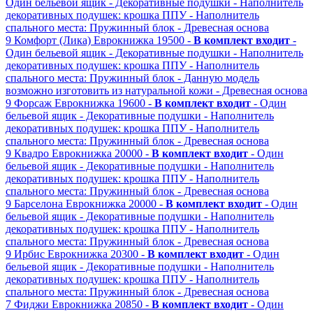
Один бельевой ящик
- Декоративные подушки
- Наполнитель
декоративных подушек: крошка ППУ
- Наполнитель
спального места: Пружинный блок
- Древесная основа
9
Комфорт (Лика)
Еврокнижка
19500 -
В комплект входит
-
Один бельевой ящик
- Декоративные подушки
- Наполнитель
декоративных подушек: крошка ППУ
- Наполнитель
спального места: Пружинный блок
- Данную модель
возможно изготовить из натуральной кожи
- Древесная основа
9
Форсаж
Еврокнижка
19600 -
В комплект входит
- Один
бельевой ящик
- Декоративные подушки
- Наполнитель
декоративных подушек: крошка ППУ
- Наполнитель
спального места: Пружинный блок
- Древесная основа
9
Квадро
Еврокнижка
20000 -
В комплект входит
- Один
бельевой ящик
- Декоративные подушки
- Наполнитель
декоративных подушек: крошка ППУ
- Наполнитель
спального места: Пружинный блок
- Древесная основа
9
Барселона
Еврокнижка
20000 -
В комплект входит
- Один
бельевой ящик
- Декоративные подушки
- Наполнитель
декоративных подушек: крошка ППУ
- Наполнитель
спального места: Пружинный блок
- Древесная основа
9
Ирбис
Еврокнижка
20300 -
В комплект входит
- Один
бельевой ящик
- Декоративные подушки
- Наполнитель
декоративных подушек: крошка ППУ
- Наполнитель
спального места: Пружинный блок
- Древесная основа
7
Фиджи
Еврокнижка
20850 -
В комплект входит
- Один