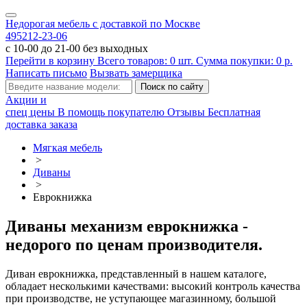
Недорогая мебель с доставкой по Москве
495
212-23-06
с 10-00 до 21-00 без выходных
Перейти в корзину
Всего товаров:
0
шт.
Сумма покупки:
0
р.
Написать письмо
Вызвать замерщика
Акции и
спец цены
В помощь покупателю
Отзывы
Бесплатная
доставка заказа
Мягкая мебель
>
Диваны
>
Еврокнижка
Диваны механизм еврокнижка -
недорого по ценам производителя.
Диван еврокнижка, представленный в нашем каталоге,
обладает несколькими качествами: высокий контроль качества
при производстве, не уступающее магазинному, большой