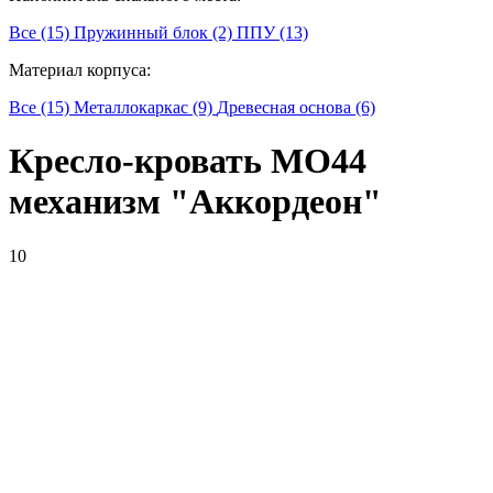
Все (15)
Пружинный блок (2)
ППУ (13)
Материал корпуса:
Все (15)
Металлокаркас (9)
Древесная основа (6)
Кресло-кровать МО44
механизм "Аккордеон"
10