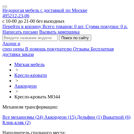
Недорогая мебель с доставкой по Москве
495
212-23-06
с 10-00 до 21-00 без выходных
Перейти в корзину
Всего товаров:
0
шт.
Сумма покупки:
0
р.
Написать письмо
Вызвать замерщика
Акции и
спец цены
В помощь покупателю
Отзывы
Бесплатная
доставка заказа
Мягкая мебель
>
Кресло-кровати
>
Аккордеон
>
Кресло-кровать МО44
Механизм трансформации:
Все механизмы (24)
Аккордеон (15)
Дельфин (1)
Выкатной (6)
Клик-кляк (2)
Наполнитель спального места: