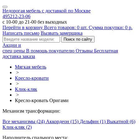
Недорогая мебель с доставкой по Москве
495
212-23-06
с 10-00 до 21-00 без выходных
Перейти в корзину
Всего товаров:
0
шт.
Сумма покупки:
0
р.
Написать письмо
Вызвать замерщика
Акции и
спец цены
В помощь покупателю
Отзывы
Бесплатная
доставка заказа
Мягкая мебель
>
Кресло-кровати
>
Клик-кляк
>
Кресло-кровать Оригами
Механизм трансформации:
Все механизмы (24)
Аккордеон (15)
Дельфин (1)
Выкатной (6)
Клик-кляк (2)
Наполнитель спального места: