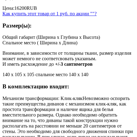
Цена:
16200
RUB
Как купить этот товар от
1 руб.
по акции ""?
Размер(ы):
Общий габарит (Ширина x Глубина x Высота)
Спальное место ( Ширина x Длина)
Внимание, в зависимости от толщины ткани, размер изделия
может немного не соответсвовать указаным.
И иметь расхождение до
+/-3 сантиметров
140 x 105 x 105 спальное место 140 x 140
В комплектацию входит:
Механизм трансформации: Клик-кляк
Невозможно оспорить
такие преимущества диванов с механизмом клик-кляк, как
простота трансформации и наличие ящика для белья
вместительного размера. Однако необходимо обратить
внимание на то, что диваны такой конструкции нужно
располагать на расстоянии не меньше 20 сантиметров от
стены. Это необходимо для свободного движения спинки при
раскладывании. В том случае, если диван не раскладывают