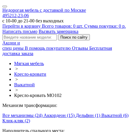
Недорогая мебель с доставкой по Москве
495
212-23-06
с 10-00 до 21-00 без выходных
Перейти в корзину
Всего товаров:
0
шт.
Сумма покупки:
0
р.
Написать письмо
Вызвать замерщика
Акции и
спец цены
В помощь покупателю
Отзывы
Бесплатная
доставка заказа
Мягкая мебель
>
Кресло-кровати
>
Выкатной
>
Кресло-кровать МО102
Механизм трансформации:
Все механизмы (24)
Аккордеон (15)
Дельфин (1)
Выкатной (6)
Клик-кляк (2)
Наполнитель спального места: