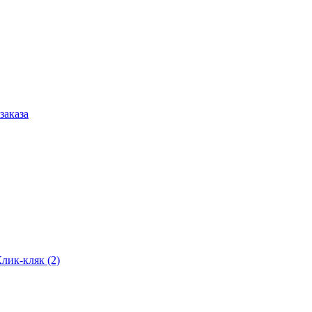
заказа
лик-кляк (2)