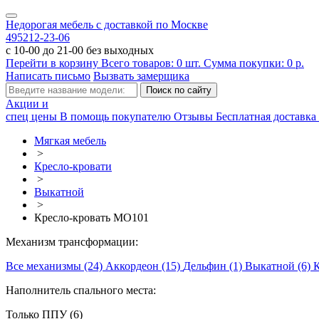
Недорогая мебель с доставкой по Москве
495
212-23-06
с 10-00 до 21-00 без выходных
Перейти в корзину
Всего товаров:
0
шт.
Сумма покупки:
0
р.
Написать письмо
Вызвать замерщика
Акции и
спец цены
В помощь покупателю
Отзывы
Бесплатная доставка 
Мягкая мебель
>
Кресло-кровати
>
Выкатной
>
Кресло-кровать МО101
Механизм трансформации:
Все механизмы (24)
Аккордеон (15)
Дельфин (1)
Выкатной (6)
К
Наполнитель спального места:
Только ППУ (6)