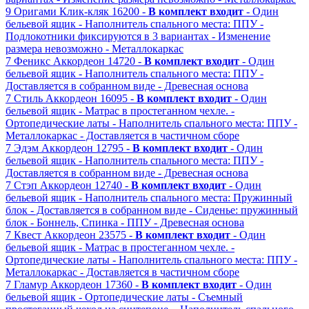
9
Оригами
Клик-кляк
16200 -
В комплект входит
- Один
бельевой ящик
- Наполнитель спального места: ППУ
-
Подлокотники фиксируются в 3 вариантах
- Изменение
размера невозможно
- Металлокаркас
7
Феникс
Аккордеон
14720 -
В комплект входит
- Один
бельевой ящик
- Наполнитель спального места: ППУ
-
Доставляется в собранном виде
- Древесная основа
7
Стиль
Аккордеон
16095 -
В комплект входит
- Один
бельевой ящик
- Матрас в простеганном чехле.
-
Ортопедические латы
- Наполнитель спального места: ППУ
-
Металлокаркас
- Доставляется в частичном сборе
7
Эдэм
Аккордеон
12795 -
В комплект входит
- Один
бельевой ящик
- Наполнитель спального места: ППУ
-
Доставляется в собранном виде
- Древесная основа
7
Стэп
Аккордеон
12740 -
В комплект входит
- Один
бельевой ящик
- Наполнитель спального места: Пружинный
блок
- Доставляется в собранном виде
- Сиденье: пружинный
блок - Боннель, Спинка - ППУ
- Древесная основа
7
Квест
Аккордеон
23575 -
В комплект входит
- Один
бельевой ящик
- Матрас в простеганном чехле.
-
Ортопедические латы
- Наполнитель спального места: ППУ
-
Металлокаркас
- Доставляется в частичном сборе
7
Гламур
Аккордеон
17360 -
В комплект входит
- Один
бельевой ящик
- Ортопедические латы
- Съемный