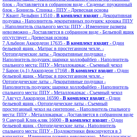
блок
- Доставляется в собранном виде
- Сиденье: пружинный
блок - Боннель, Спинка - ППУ
- Древесная основа
7
Квант
Дельфин
13510 -
В комплект входит
- Декоративная
подушка
- Наполнитель декоративных подушек: крошка ППУ
- Наполнитель спального места: ППУ
- Изменение размера
невозможно
- Доставляется в собранном виде
- Бельевой ящик
отсутствует
- Древесная основа
7
Альбион
Аккордеон
17635 -
В комплект входит
- Один
бельевой ящик
- Матрас в простеганном чехле.
-
Ортопедические латы
- Декоративные подушки
-
Наполнитель подушек: шарики холлофайбер
- Наполнитель
спального места: ППУ
- Металлокаркас
- Съемный чехол
7
Барон (д-1)
Аккордеон
17168 -
В комплект входит
- Один
бельевой ящик
- Матрас в простеганном чехле.
-
Ортопедические латы
- Декоративные подушки
-
Наполнитель подушек: шарики холлофайбер
- Наполнитель
спального места: ППУ
- Металлокаркас
- Съемный чехол
7
Август
Аккордеон
16590 -
В комплект входит
- Один
бельевой ящик
- Ортопедические латы
- Съемный
простеганный чехол на синтепоне.
- Наполнитель спального
места: ППУ
- Металлокаркас
- Доставляется в собранном виде
9
Самурай
Клик-кляк
16000 -
В комплект входит
- Один
бельевой ящик
- Ортопедические латы
- Наполнитель
спального места: ППУ
- Подлокотники фиксируются в 3
вариантах
- Изменение размера невозможно
- Металлокаркас