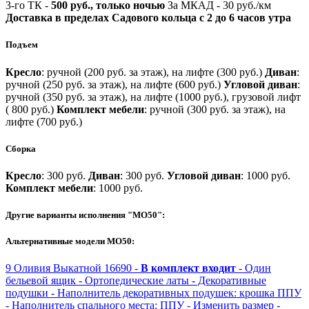
3-го ТК -
500 руб., только ночью
За МКАД - 30 руб./км
Доставка в пределах Садового кольца с 2 до 6 часов утра
Подъем
Кресло
: ручной (200 руб. за этаж), на лифте (300 руб.)
Диван
:
ручной (250 руб. за этаж), на лифте (600 руб.)
Угловой диван
:
ручной (350 руб. за этаж), на лифте (1000 руб.), грузовой лифт
( 800 руб.)
Комплект мебели
: ручной (300 руб. за этаж), на
лифте (700 руб.)
Сборка
Кресло
: 300 руб.
Диван
: 300 руб.
Угловой диван
: 1000 руб.
Комплект мебели
: 1000 руб.
Другие варианты исполнения "МО50":
Альтернативные модели МО50:
9
Оливия
Выкатной
16690 -
В комплект входит
- Один
бельевой ящик
- Ортопедические латы
- Декоративные
подушки
- Наполнитель декоративных подушек: крошка ППУ
- Наполнитель спального места: ППУ
- Изменить размер
-