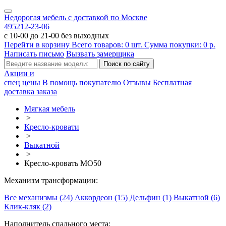
Недорогая мебель с доставкой по Москве
495
212-23-06
с 10-00 до 21-00 без выходных
Перейти в корзину
Всего товаров:
0
шт.
Сумма покупки:
0
р.
Написать письмо
Вызвать замерщика
Акции и
спец цены
В помощь покупателю
Отзывы
Бесплатная
доставка заказа
Мягкая мебель
>
Кресло-кровати
>
Выкатной
>
Кресло-кровать МО50
Механизм трансформации:
Все механизмы (24)
Аккордеон (15)
Дельфин (1)
Выкатной (6)
Клик-кляк (2)
Наполнитель спального места: