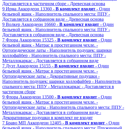
Доставляется в частичном сборе
- Древесная основа
9
Ирма
Аккордеон
13360 -
В комплект входит
- Один
бельевой ящик
- Наполнитель спального места: ППУ
-
Доставляется в собранном виде
- Древесная основа
9
Волкер
Аккордеон
16660 -
В комплект входит
- Один
бельевой ящик
- Наполнитель спального места: ППУ
-
Доставляется в собранном виде
- Древесная основа
7
Флора
Аккордеон
15325 -
В комплект входит
- Один
бельевой ящик
- Матрас в простеганном чехле.
-
Ортопедические латы
- Наполнитель подушек: шарики
холлофайбер
- Наполнитель спального места: ППУ
-
Металлокаркас
- Доставляется в собранном виде
7
Дуэт
Аккордеон
15155 -
В комплект входит
- Один
бельевой ящик
- Матрас в простеганном чехле.
-
Ортопедические латы
- Декоративные подушки
-
Наполнитель подушек: шарики холлофайбер
- Наполнитель
спального места: ППУ
- Металлокаркас
- Доставляется в
частичном сборе
9
Флора
Аккордеон
13500 -
В комплект входит
- Один
бельевой ящик
- Матрас в простеганном чехле.
-
Ортопедические латы
- Наполнитель спального места: ППУ
-
Металлокаркас
- Доставляется в собранном виде
-
Декоративные подушки в комплект не входят
7
Браво МП
Аккордеон
12405 -
В комплект входит
- Один
бельевой ящик
- Наполнитель спального места: Пружинный