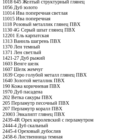
1018 645 Желтый структурный глянец
1056 Дуб золото
11014 Ива поперечная светлая
11015 Ива поперечная
1118 Розовый металлик глянец ПВХ
1130 4G Серый шпат глянец ПВХ
12201 Ель карпатская
1313 Ваниль шагрень ПВХ
1370 Лен темный
1371 Лен светлый
1421-27 Дуб рыжий
1603 Венге шелк
1607 Шелк жемчуг
1639 Серо голубой металл глянец ПВХ
1640 Золотой металлик ПВХ
190 Кожа коричневая ПВХ
1970 Дуб пасадена
202 Ветка сакуры ПВХ
205 Перламутр песочный ПВХ
207 Перламутр коралл ПВХ
23003 Эвкалипт глянец ПВХ
2439-4R Орех королевский с перламутром
2444-4 Дуб скальный
2445-4 Ореховый дубослив
2458-6 Лиственница темная