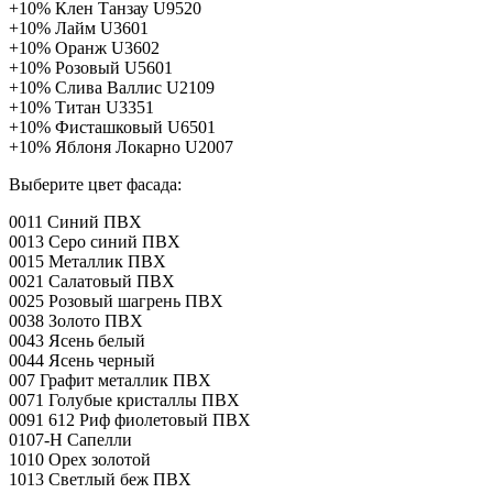
+10%
Клен Танзау U9520
+10%
Лайм U3601
+10%
Оранж U3602
+10%
Розовый U5601
+10%
Слива Валлис U2109
+10%
Титан U3351
+10%
Фисташковый U6501
+10%
Яблоня Локарно U2007
Выберите цвет фасада:
0011 Синий ПВХ
0013 Серо синий ПВХ
0015 Металлик ПВХ
0021 Салатовый ПВХ
0025 Розовый шагрень ПВХ
0038 Золото ПВХ
0043 Ясень белый
0044 Ясень черный
007 Графит металлик ПВХ
0071 Голубые кристаллы ПВХ
0091 612 Риф фиолетовый ПВХ
0107-H Сапелли
1010 Орех золотой
1013 Светлый беж ПВХ