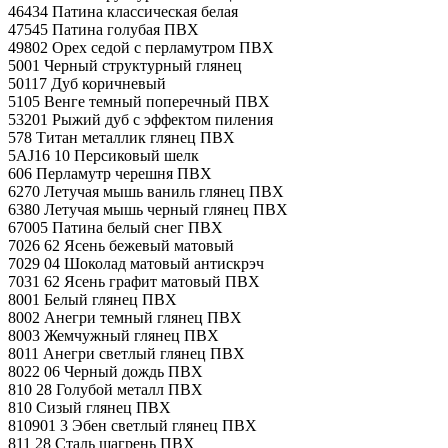
46434 Патина классическая белая
47545 Патина голубая ПВХ
49802 Орех седой с перламутром ПВХ
5001 Черный структурный глянец
50117 Дуб коричневый
5105 Венге темный поперечный ПВХ
53201 Рыжий дуб с эффектом пиления
578 Титан металлик глянец ПВХ
5AJ16 10 Персиковый шелк
606 Перламутр черешня ПВХ
6270 Летучая мышь ваниль глянец ПВХ
6380 Летучая мышь черный глянец ПВХ
67005 Патина белый снег ПВХ
7026 62 Ясень бежевый матовый
7029 04 Шоколад матовый антискрэч
7031 62 Ясень графит матовый ПВХ
8001 Белый глянец ПВХ
8002 Анегри темный глянец ПВХ
8003 Жемчужный глянец ПВХ
8011 Анегри светлый глянец ПВХ
8022 06 Черный дождь ПВХ
810 28 Голубой металл ПВХ
810 Сизый глянец ПВХ
810901 3 Эбен светлый глянец ПВХ
811 28 Сталь шагрень ПВХ