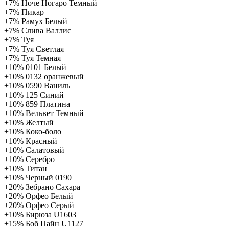
+7%
Ноче Ногаро Темный
+7%
Пикар
+7%
Рамух Белый
+7%
Слива Валлис
+7%
Туя
+7%
Туя Светлая
+7%
Туя Темная
+10%
0101 Белый
+10%
0132 оранжевый
+10%
0590 Ваниль
+10%
125 Синий
+10%
859 Платина
+10%
Вельвет Темный
+10%
Желтый
+10%
Коко-боло
+10%
Красный
+10%
Салатовый
+10%
Серебро
+10%
Титан
+10%
Черный 0190
+20%
Зебрано Сахара
+20%
Орфео Белый
+20%
Орфео Серый
+10%
Бирюза U1603
+15%
Боб Пайн U1127