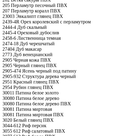
205 Перламутр песочный ПВХ
207 Перламутр коралл ПВХ
23003 Эвкалипт глянец ПВХ
2439-4R Орех королевский с перламутром
2444-4 Дуб скальный
2445-4 Ореховый дубослив
2458-6 Лиственница темная
2474-18 Дуб черешчатый
27404 Дуб макасар
2773 Дуб венецианский
2905 Черная кожа ПВХ
2905 Черный глянец ПВХ
2905-474 Ясень черный под патину
2905-932 Структура дерева черный
2951 Красный глянец ПВХ
2954 Рубин глянец ПВХ
30011 Патина белое золото
30080 Патина белое дерево
30080 Патина белое дерево ПВХ
30081 Патина миртовая
30081 Патина миртовая ПВХ
3020 Белый глянец ПВХ
3044-612 Риф персик
3055 612 Риф салатовый ПВХ