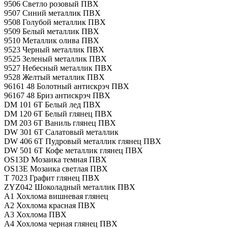
9506 Светло розовый ПВХ
9507 Синий металлик ПВХ
9508 Голубой металлик ПВХ
9509 Белый металлик ПВХ
9510 Металлик олива ПВХ
9523 Черный металлик ПВХ
9525 Зеленый металлик ПВХ
9527 Небесный металлик ПВХ
9528 Желтый металлик ПВХ
96161 48 Болотный антискрэч ПВХ
96167 48 Бриз антискрэч ПВХ
DM 101 6T Белый лед ПВХ
DM 120 6T Белый глянец ПВХ
DM 203 6T Ваниль глянец ПВХ
DW 301 6T Салатовый металлик
DW 406 6T Пудровый металлик глянец ПВХ
DW 501 6T Кофе металлик глянец ПВХ
OS13D Мозаика темная ПВХ
OS13E Мозаика светлая ПВХ
T 7023 Графит глянец ПВХ
ZYZ042 Шоколадный металлик ПВХ
А1 Хохлома вишневая глянец
А2 Хохлома красная ПВХ
А3 Хохлома ПВХ
А4 Хохлома черная глянец ПВХ