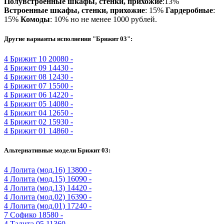
Полувстроенные шкафы, стенки, прихожие
:13%
Встроенные шкафы, стенки, прихожие
: 15%
Гардеробные
:
15%
Комоды
: 10% но не менее 1000 рублей.
Другие варианты исполнения "Брижит 03":
4
Брижит 10
20080 -
4
Брижит 09
14430 -
4
Брижит 08
12430 -
4
Брижит 07
15500 -
4
Брижит 06
14220 -
4
Брижит 05
14080 -
4
Брижит 04
12650 -
4
Брижит 02
15930 -
4
Брижит 01
14860 -
Альтернативные модели Брижит 03:
4
Лолита (мод.16)
13800 -
4
Лолита (мод.15)
16090 -
4
Лолита (мод.13)
14420 -
4
Лолита (мод.02)
16390 -
4
Лолита (мод.01)
17240 -
7
Софико
18580 -
4
Талита 05
11360 -