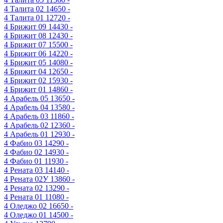
4
Талита 02
14650 -
4
Талита 01
12720 -
4
Брижит 09
14430 -
4
Брижит 08
12430 -
4
Брижит 07
15500 -
4
Брижит 06
14220 -
4
Брижит 05
14080 -
4
Брижит 04
12650 -
4
Брижит 02
15930 -
4
Брижит 01
14860 -
4
Арабель 05
13650 -
4
Арабель 04
13580 -
4
Арабель 03
11860 -
4
Арабель 02
12360 -
4
Арабель 01
12930 -
4
Фабио 03
14290 -
4
Фабио 02
14930 -
4
Фабио 01
11930 -
4
Рената 03
14140 -
4
Рената 02У
13860 -
4
Рената 02
13290 -
4
Рената 01
11080 -
4
Оледжо 02
16650 -
4
Оледжо 01
14500 -