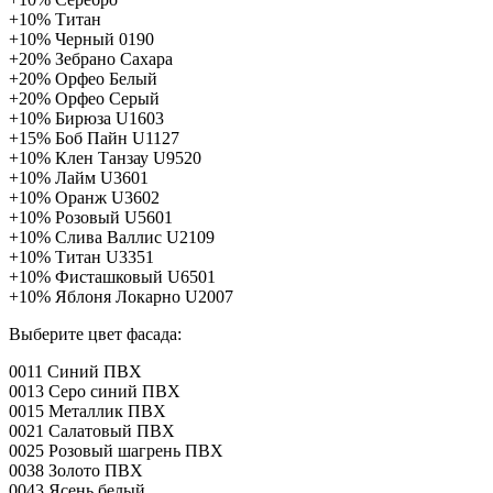
+10%
Титан
+10%
Черный 0190
+20%
Зебрано Сахара
+20%
Орфео Белый
+20%
Орфео Серый
+10%
Бирюза U1603
+15%
Боб Пайн U1127
+10%
Клен Танзау U9520
+10%
Лайм U3601
+10%
Оранж U3602
+10%
Розовый U5601
+10%
Слива Валлис U2109
+10%
Титан U3351
+10%
Фисташковый U6501
+10%
Яблоня Локарно U2007
Выберите цвет фасада:
0011 Синий ПВХ
0013 Серо синий ПВХ
0015 Металлик ПВХ
0021 Салатовый ПВХ
0025 Розовый шагрень ПВХ
0038 Золото ПВХ
0043 Ясень белый