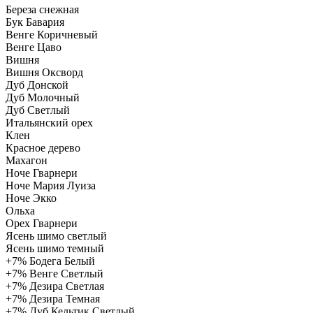
Береза снежная
Бук Бавария
Венге Коричневый
Венге Цаво
Вишня
Вишня Оксворд
Дуб Донской
Дуб Молочный
Дуб Светлый
Итальянский орех
Клен
Красное дерево
Махагон
Ноче Гварнери
Ноче Мария Луиза
Ноче Экко
Ольха
Орех Гварнери
Ясень шимо светлый
Ясень шимо темный
+7%
Бодега Белый
+7%
Венге Светлый
+7%
Дезира Светлая
+7%
Дезира Темная
+7%
Дуб Кельтик Светлый