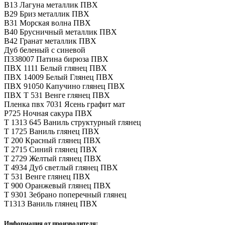
В13 Лагуна металлик ПВХ
В29 Бриз металлик ПВХ
В31 Морская волна ПВХ
В40 Брусничный металлик ПВХ
В42 Гранат металлик ПВХ
Дуб беленый с синевой
П338007 Патина бирюза ПВХ
ПВХ 1111 Белый глянец ПВХ
ПВХ 14009 Белый Глянец ПВХ
ПВХ 91050 Капучино глянец ПВХ
ПВХ Т 531 Венге глянец ПВХ
Пленка пвх 7031 Ясень графит мат
Р725 Ночная сакура ПВХ
Т 1313 645 Ваниль структурный глянец
Т 1725 Ваниль глянец ПВХ
Т 200 Красный глянец ПВХ
Т 2715 Синий глянец ПВХ
Т 2729 Желтый глянец ПВХ
Т 4934 Дуб светлый глянец ПВХ
Т 531 Венге глянец ПВХ
Т 900 Оранжевый глянец ПВХ
Т 9301 Зебрано поперечный глянец
Т1313 Ваниль глянец ПВХ
Информация от производителя: