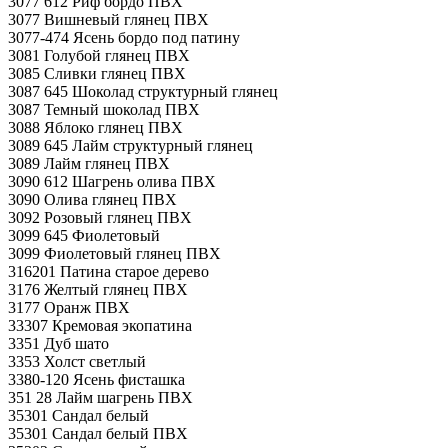
3077 612 Риф бордо ПВХ
3077 Вишневый глянец ПВХ
3077-474 Ясень бордо под патину
3081 Голубой глянец ПВХ
3085 Сливки глянец ПВХ
3087 645 Шоколад структурный глянец
3087 Темный шоколад ПВХ
3088 Яблоко глянец ПВХ
3089 645 Лайм структурный глянец
3089 Лайм глянец ПВХ
3090 612 Шагрень олива ПВХ
3090 Олива глянец ПВХ
3092 Розовый глянец ПВХ
3099 645 Фиолетовый
3099 Фиолетовый глянец ПВХ
316201 Патина старое дерево
3176 Желтый глянец ПВХ
3177 Оранж ПВХ
33307 Кремовая экопатина
3351 Дуб шато
3353 Холст светлый
3380-120 Ясень фисташка
351 28 Лайм шагрень ПВХ
35301 Сандал белый
35301 Сандал белый ПВХ