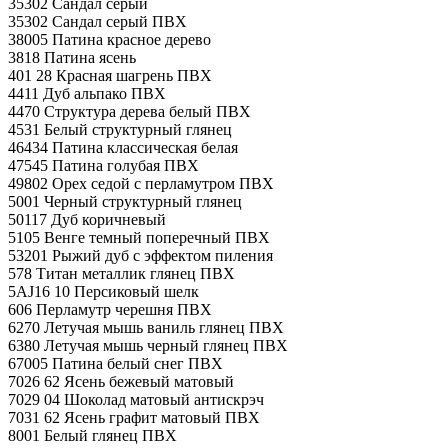
35302 Сандал серый
35302 Сандал серый ПВХ
38005 Патина красное дерево
3818 Патина ясень
401 28 Красная шагрень ПВХ
4411 Дуб альпако ПВХ
4470 Структура дерева белый ПВХ
4531 Белый структурный глянец
46434 Патина классическая белая
47545 Патина голубая ПВХ
49802 Орех седой с перламутром ПВХ
5001 Черный структурный глянец
50117 Дуб коричневый
5105 Венге темный поперечный ПВХ
53201 Рыжий дуб с эффектом пиления
578 Титан металлик глянец ПВХ
5AJ16 10 Персиковый шелк
606 Перламутр черешня ПВХ
6270 Летучая мышь ваниль глянец ПВХ
6380 Летучая мышь черный глянец ПВХ
67005 Патина белый снег ПВХ
7026 62 Ясень бежевый матовый
7029 04 Шоколад матовый антискрэч
7031 62 Ясень графит матовый ПВХ
8001 Белый глянец ПВХ