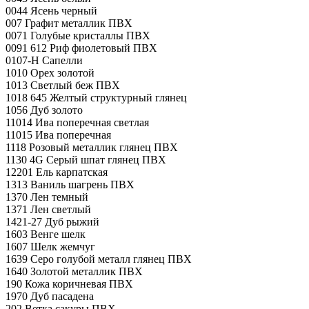
0044 Ясень черный
007 Графит металлик ПВХ
0071 Голубые кристаллы ПВХ
0091 612 Риф фиолетовый ПВХ
0107-H Сапелли
1010 Орех золотой
1013 Светлый беж ПВХ
1018 645 Желтый структурный глянец
1056 Дуб золото
11014 Ива поперечная светлая
11015 Ива поперечная
1118 Розовый металлик глянец ПВХ
1130 4G Серый шпат глянец ПВХ
12201 Ель карпатская
1313 Ваниль шагрень ПВХ
1370 Лен темный
1371 Лен светлый
1421-27 Дуб рыжий
1603 Венге шелк
1607 Шелк жемчуг
1639 Серо голубой металл глянец ПВХ
1640 Золотой металлик ПВХ
190 Кожа коричневая ПВХ
1970 Дуб пасадена
202 Ветка сакуры ПВХ