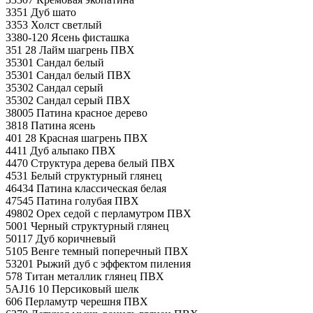
3351 Дуб шато
3353 Холст светлый
3380-120 Ясень фисташка
351 28 Лайм шагрень ПВХ
35301 Сандал белый
35301 Сандал белый ПВХ
35302 Сандал серый
35302 Сандал серый ПВХ
38005 Патина красное дерево
3818 Патина ясень
401 28 Красная шагрень ПВХ
4411 Дуб альпако ПВХ
4470 Структура дерева белый ПВХ
4531 Белый структурный глянец
46434 Патина классическая белая
47545 Патина голубая ПВХ
49802 Орех седой с перламутром ПВХ
5001 Черный структурный глянец
50117 Дуб коричневый
5105 Венге темный поперечный ПВХ
53201 Рыжий дуб с эффектом пиления
578 Титан металлик глянец ПВХ
5AJ16 10 Персиковый шелк
606 Перламутр черешня ПВХ