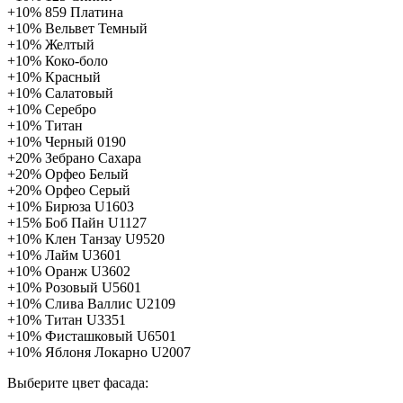
+10%
859 Платина
+10%
Вельвет Темный
+10%
Желтый
+10%
Коко-боло
+10%
Красный
+10%
Салатовый
+10%
Серебро
+10%
Титан
+10%
Черный 0190
+20%
Зебрано Сахара
+20%
Орфео Белый
+20%
Орфео Серый
+10%
Бирюза U1603
+15%
Боб Пайн U1127
+10%
Клен Танзау U9520
+10%
Лайм U3601
+10%
Оранж U3602
+10%
Розовый U5601
+10%
Слива Валлис U2109
+10%
Титан U3351
+10%
Фисташковый U6501
+10%
Яблоня Локарно U2007
Выберите цвет фасада: