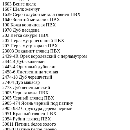
1603 Венге шелк
1607 Шелк жемчуг
1639 Серо голубой металл глянец ПВХ
1640 Золотой металлик ПВХ
190 Кожа коричневая ПВХ
1970 Дуб пасадена
202 Ветка сакуры ПВХ
205 Перламутр песочный ПВХ
207 Перламутр коралл ПВХ
23003 Эвкалипт глянец ПВХ
2439-4R Орех королевский с перламутром
2444-4 Дуб скальный
2445-4 Ореховый дубослив
2458-6 Лиственница темная
2474-18 Дуб черешчатый
27404 Дуб макасар
2773 Дуб венецианский
2905 Черная кожа ПВХ
2905 Черный глянец ПВХ
2905-474 Ясень черный под патину
2905-932 Структура дерева черный
2951 Красный глянец ПВХ
2954 Рубин глянец ПВХ
30011 Патина белое золото
30080 Патина белое дерево