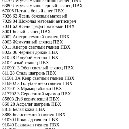
6270 Летучая мышь ваниль глянец ПВХ
6380 Летучая мышь черный глянец ПВХ
67005 Патина белый снег ПВХ
7026 62 Ясень бежевый матовый
7029 04 Шоколад матовый антискрэч
7031 62 Ясень графит матовый ПВХ
8001 Белый глянец ПВХ
8002 Анегри темный глянец ПВХ
8003 Жемчужный глянец ПВХ
8011 Анегри светлый глянец ПВХ
8022 06 Черный дождь ПВХ
810 28 Голубой металл ПВХ
810 Сизый глянец ПВХ
810901 3 Эбен светлый глянец ПВХ
811 28 Сталь шагрень ПВХ
81501 3А Кедр светлый глянец ПВХ
816802 3 Голубое небо глянец ПВХ
817201 3 Мрамор яблоко ПВХ
817702 3 Серо синий мрамор ПВХ
85803 Дуб коричневый ПВХ
860 28 Асфальт шагрень ПВХ
8818 Белая кожа ПВХ
8888 Белоснежный глянец ПВХ
91030 Шоколад глянец ПВХ
91040 Баклажан глянец ПВХ