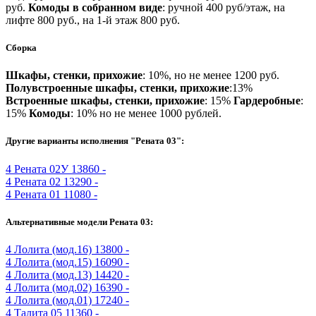
руб.
Комоды в собранном виде
: ручной 400 руб/этаж, на
лифте 800 руб., на 1-й этаж 800 руб.
Сборка
Шкафы, стенки, прихожие
: 10%, но не менее 1200 руб.
Полувстроенные шкафы, стенки, прихожие
:13%
Встроенные шкафы, стенки, прихожие
: 15%
Гардеробные
:
15%
Комоды
: 10% но не менее 1000 рублей.
Другие варианты исполнения "Рената 03":
4
Рената 02У
13860 -
4
Рената 02
13290 -
4
Рената 01
11080 -
Альтернативные модели Рената 03:
4
Лолита (мод.16)
13800 -
4
Лолита (мод.15)
16090 -
4
Лолита (мод.13)
14420 -
4
Лолита (мод.02)
16390 -
4
Лолита (мод.01)
17240 -
4
Талита 05
11360 -