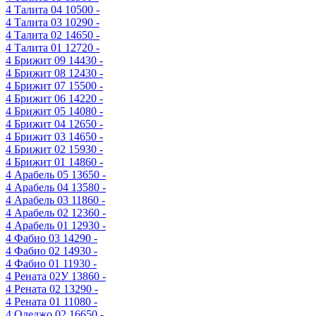
4
Талита 04
10500 -
4
Талита 03
10290 -
4
Талита 02
14650 -
4
Талита 01
12720 -
4
Брижит 09
14430 -
4
Брижит 08
12430 -
4
Брижит 07
15500 -
4
Брижит 06
14220 -
4
Брижит 05
14080 -
4
Брижит 04
12650 -
4
Брижит 03
14650 -
4
Брижит 02
15930 -
4
Брижит 01
14860 -
4
Арабель 05
13650 -
4
Арабель 04
13580 -
4
Арабель 03
11860 -
4
Арабель 02
12360 -
4
Арабель 01
12930 -
4
Фабио 03
14290 -
4
Фабио 02
14930 -
4
Фабио 01
11930 -
4
Рената 02У
13860 -
4
Рената 02
13290 -
4
Рената 01
11080 -
4
Оледжо 02
16650 -