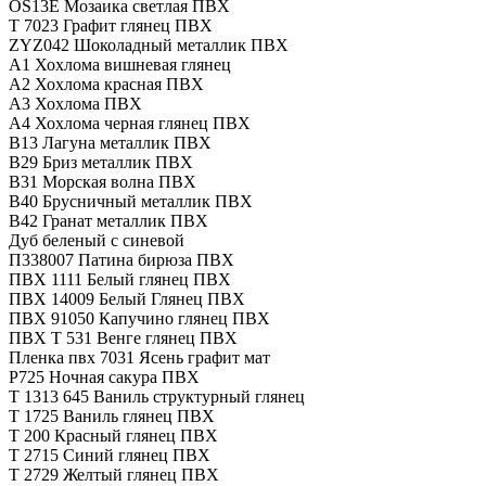
OS13E Мозаика светлая ПВХ
T 7023 Графит глянец ПВХ
ZYZ042 Шоколадный металлик ПВХ
А1 Хохлома вишневая глянец
А2 Хохлома красная ПВХ
А3 Хохлома ПВХ
А4 Хохлома черная глянец ПВХ
В13 Лагуна металлик ПВХ
В29 Бриз металлик ПВХ
В31 Морская волна ПВХ
В40 Брусничный металлик ПВХ
В42 Гранат металлик ПВХ
Дуб беленый с синевой
П338007 Патина бирюза ПВХ
ПВХ 1111 Белый глянец ПВХ
ПВХ 14009 Белый Глянец ПВХ
ПВХ 91050 Капучино глянец ПВХ
ПВХ Т 531 Венге глянец ПВХ
Пленка пвх 7031 Ясень графит мат
Р725 Ночная сакура ПВХ
Т 1313 645 Ваниль структурный глянец
Т 1725 Ваниль глянец ПВХ
Т 200 Красный глянец ПВХ
Т 2715 Синий глянец ПВХ
Т 2729 Желтый глянец ПВХ