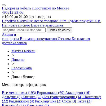
Недорогая мебель с доставкой по Москве
495
212-23-06
с 10-00 до 21-00 без выходных
Перейти в корзину
Всего товаров:
0
шт.
Сумма покупки:
0
р.
Написать письмо
Вызвать замерщика
Акции и
спец цены
В помощь покупателю
Отзывы
Бесплатная
доставка заказа
Мягкая мебель
>
Диваны
>
Еврокнижка
>
Диван Денвер
Механизм трансформации:
Все механизмы (193)
Еврокнижка (69)
Аккордеон (16)
Дельфин (8)
Книжка (28)
Без трансформации (14)
Пантограф
(22)
Раздвижной (4)
Раскладушка (2)
Софа (3)
Тахта (2)
Выкатной (23)
Клик-кляк (2)