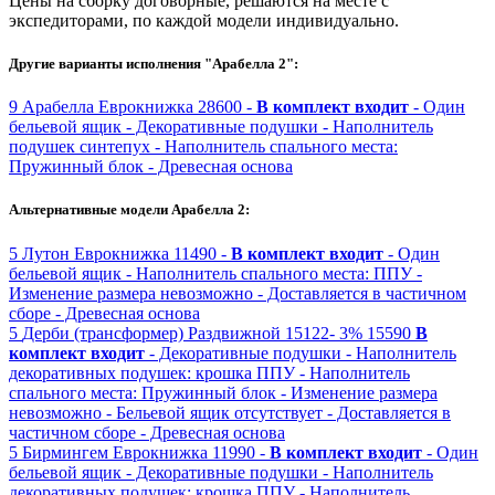
Цены на сборку договорные, решаются на месте с
экспедиторами, по каждой модели индивидуально.
Другие варианты исполнения "Арабелла 2":
9
Арабелла
Еврокнижка
28600 -
В комплект входит
- Один
бельевой ящик
- Декоративные подушки
- Наполнитель
подушек синтепух
- Наполнитель спального места:
Пружинный блок
- Древесная основа
Альтернативные модели Арабелла 2:
5
Лутон
Еврокнижка
11490 -
В комплект входит
- Один
бельевой ящик
- Наполнитель спального места: ППУ
-
Изменение размера невозможно
- Доставляется в частичном
сборе
- Древесная основа
5
Дерби (трансформер)
Раздвижной
15122-
3%
15590
В
комплект входит
- Декоративные подушки
- Наполнитель
декоративных подушек: крошка ППУ
- Наполнитель
спального места: Пружинный блок
- Изменение размера
невозможно
- Бельевой ящик отсутствует
- Доставляется в
частичном сборе
- Древесная основа
5
Бирмингем
Еврокнижка
11990 -
В комплект входит
- Один
бельевой ящик
- Декоративные подушки
- Наполнитель
декоративных подушек: крошка ППУ
- Наполнитель