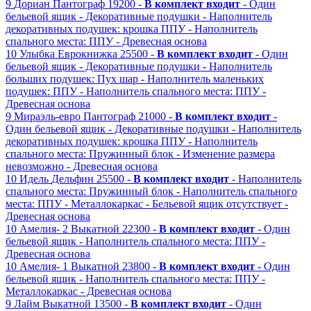
9
Дориан
Пантограф
19200 -
В комплект входит
- Один
бельевой ящик
- Декоративные подушки
- Наполнитель
декоративных подушек: крошка ППУ
- Наполнитель
спального места: ППУ
- Древесная основа
10
Улыбка
Еврокнижка
25500 -
В комплект входит
- Один
бельевой ящик
- Декоративные подушки
- Наполнитель
больших подушек: Пух шар
- Наполнитель маленьких
подушек: ППУ
- Наполнитель спального места: ППУ
-
Древесная основа
9
Мираэль-евро
Пантограф
21000 -
В комплект входит
-
Один бельевой ящик
- Декоративные подушки
- Наполнитель
декоративных подушек: крошка ППУ
- Наполнитель
спального места: Пружинный блок
- Изменение размера
невозможно
- Древесная основа
10
Идель
Дельфин
25500 -
В комплект входит
- Наполнитель
спального места: Пружинный блок
- Наполнитель спального
места: ППУ
- Металлокаркас
- Бельевой ящик отсутствует
-
Древесная основа
10
Амелия- 2
Выкатной
22300 -
В комплект входит
- Один
бельевой ящик
- Наполнитель спального места: ППУ
-
Древесная основа
10
Амелия- 1
Выкатной
23800 -
В комплект входит
- Один
бельевой ящик
- Наполнитель спального места: ППУ
-
Металлокаркас
- Древесная основа
9
Лайм
Выкатной
13500 -
В комплект входит
- Один