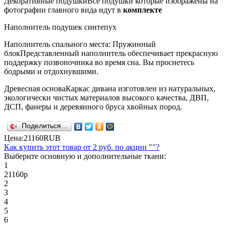
Декоративные подушки
Все подушки которые изображены на
фотографии главного вида идут в
комплекте
Наполнитель подушек синтепух
Наполнитель спального места: Пружинный
блок
Представленный наполнитель обеспечивает прекрасную
поддержку позвоночника во время сна. Вы проснетесь
бодрыми и отдохнувшими.
Древесная основа
Каркас дивана изготовлен из натуральных,
экологически чистых материалов высокого качества, ДВП,
ДСП, фанеры и деревянного бруса хвойных пород.
Поделиться…
Цена:
21160
RUB
Как купить этот товар от
2 руб.
по акции ""?
Выберите основную и дополнительные ткани:
1
21160
р
2
3
4
5
6