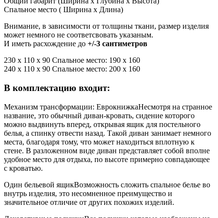
Общий габарит (Ширина x Глубина x Высота)
Спальное место ( Ширина x Длина)
Внимание, в зависимости от толщины ткани, размер изделия
может немного не соответсвовать указаным.
И иметь расхождение до
+/-3 сантиметров
230 х 110 х 90 Спальное место: 190 х 160
240 х 110 х 90 Спальное место: 200 х 160
В комплектацию входит:
Механизм трансформации: Еврокнижка
Несмотря на странное
название, это обычный диван-кровать, сидение которого
можно выдвинуть вперед, открывая ящик для постельного
белья, а спинку отвести назад. Такой диван занимает немного
места, благодаря тому, что может находиться вплотную к
стене. В разложенном виде диван представляет собой вполне
удобное место для отдыха, по высоте примерно совпадающее
с кроватью.
Один бельевой ящик
Возможность сложить спальное белье во
внутрь изделия, это несомненное преимущество и
значительное отличие от других похожих изделий.