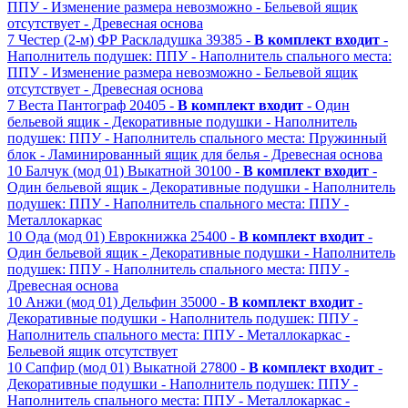
ППУ
- Изменение размера невозможно
- Бельевой ящик
отсутствует
- Древесная основа
7
Честер (2-м) ФР
Раскладушка
39385 -
В комплект входит
-
Наполнитель подушек: ППУ
- Наполнитель спального места:
ППУ
- Изменение размера невозможно
- Бельевой ящик
отсутствует
- Древесная основа
7
Веста
Пантограф
20405 -
В комплект входит
- Один
бельевой ящик
- Декоративные подушки
- Наполнитель
подушек: ППУ
- Наполнитель спального места: Пружинный
блок
- Ламинированный ящик для белья
- Древесная основа
10
Балчук (мод 01)
Выкатной
30100 -
В комплект входит
-
Один бельевой ящик
- Декоративные подушки
- Наполнитель
подушек: ППУ
- Наполнитель спального места: ППУ
-
Металлокаркас
10
Ода (мод 01)
Еврокнижка
25400 -
В комплект входит
-
Один бельевой ящик
- Декоративные подушки
- Наполнитель
подушек: ППУ
- Наполнитель спального места: ППУ
-
Древесная основа
10
Анжи (мод 01)
Дельфин
35000 -
В комплект входит
-
Декоративные подушки
- Наполнитель подушек: ППУ
-
Наполнитель спального места: ППУ
- Металлокаркас
-
Бельевой ящик отсутствует
10
Сапфир (мод 01)
Выкатной
27800 -
В комплект входит
-
Декоративные подушки
- Наполнитель подушек: ППУ
-
Наполнитель спального места: ППУ
- Металлокаркас
-