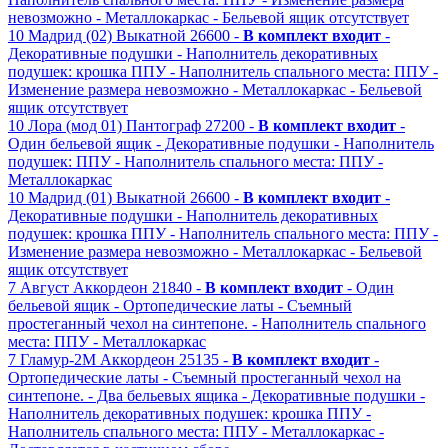
невозможно
- Металлокаркас
- Бельевой ящик отсутствует
10
Мадрид (02)
Выкатной
26600 -
В комплект входит
-
Декоративные подушки
- Наполнитель декоративных
подушек: крошка ППУ
- Наполнитель спального места: ППУ
-
Изменение размера невозможно
- Металлокаркас
- Бельевой
ящик отсутствует
10
Лора (мод 01)
Пантограф
27200 -
В комплект входит
-
Один бельевой ящик
- Декоративные подушки
- Наполнитель
подушек: ППУ
- Наполнитель спального места: ППУ
-
Металлокаркас
10
Мадрид (01)
Выкатной
26600 -
В комплект входит
-
Декоративные подушки
- Наполнитель декоративных
подушек: крошка ППУ
- Наполнитель спального места: ППУ
-
Изменение размера невозможно
- Металлокаркас
- Бельевой
ящик отсутствует
7
Август
Аккордеон
21840 -
В комплект входит
- Один
бельевой ящик
- Ортопедические латы
- Съемный
простеганный чехол на синтепоне.
- Наполнитель спального
места: ППУ
- Металлокаркас
7
Гламур-2М
Аккордеон
25135 -
В комплект входит
-
Ортопедические латы
- Съемный простеганный чехол на
синтепоне.
- Два бельевых ящика
- Декоративные подушки
-
Наполнитель декоративных подушек: крошка ППУ
-
Наполнитель спального места: ППУ
- Металлокаркас
-