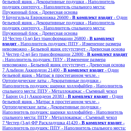
бельевой ящик
- Декоративные подушки
- Наполнитель
подушек синтепух
- Наполнитель спального места:
Пружинный блок
- Древесная основа
9
Брунгильда
Еврокнижка
26600 -
В комплект входит
- Один
бельевой ящик
- Декоративные подушки
- Наполнитель
подушек синтепух
- Наполнитель спального места:
Пружинный блок
- Древесная основа
10
Честер (3-м)
Без трансформации
26800 -
В комплект
входит
- Наполнитель подушек: ППУ
- Изменение размера
невозможно
- Бельевой ящик отсутствует
- Древесная основа
3
Честер (2-м)
Без трансформации
22800 -
В комплект входит
- Наполнитель подушек: ППУ
- Изменение размера
невозможно
- Бельевой ящик отсутствует
- Древесная основа
7
Альбион
Аккордеон
21400 -
В комплект входит
- Один
бельевой ящик
- Матрас в простеганном чехле.
-
Ортопедические латы
- Декоративные подушки
-
Наполнитель подушек: шарики холлофайбер
- Наполнитель
спального места: ППУ
- Металлокаркас
- Съемный чехол
7
Барон (д-1)
Аккордеон
20383 -
В комплект входит
- Один
бельевой ящик
- Матрас в простеганном чехле.
-
Ортопедические латы
- Декоративные подушки
-
Наполнитель подушек: шарики холлофайбер
- Наполнитель
спального места: ППУ
- Металлокаркас
- Съемный чехол
7
Честер (3-м) ФР
Раскладушка
41420 -
В комплект входит
-
Наполнитель подушек: ППУ
- Наполнитель спального места: