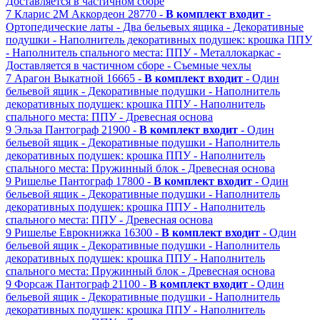
Доставляется в частичном сборе
7
Кларис 2М
Аккордеон
28770 -
В комплект входит
-
Ортопедические латы
- Два бельевых ящика
- Декоративные
подушки
- Наполнитель декоративных подушек: крошка ППУ
- Наполнитель спального места: ППУ
- Металлокаркас
-
Доставляется в частичном сборе
- Съемные чехлы
7
Арагон
Выкатной
16665 -
В комплект входит
- Один
бельевой ящик
- Декоративные подушки
- Наполнитель
декоративных подушек: крошка ППУ
- Наполнитель
спального места: ППУ
- Древесная основа
9
Эльза
Пантограф
21900 -
В комплект входит
- Один
бельевой ящик
- Декоративные подушки
- Наполнитель
декоративных подушек: крошка ППУ
- Наполнитель
спального места: Пружинный блок
- Древесная основа
9
Ришелье
Пантограф
17800 -
В комплект входит
- Один
бельевой ящик
- Декоративные подушки
- Наполнитель
декоративных подушек: крошка ППУ
- Наполнитель
спального места: ППУ
- Древесная основа
9
Ришелье
Еврокнижка
16300 -
В комплект входит
- Один
бельевой ящик
- Декоративные подушки
- Наполнитель
декоративных подушек: крошка ППУ
- Наполнитель
спального места: Пружинный блок
- Древесная основа
9
Форсаж
Пантограф
21100 -
В комплект входит
- Один
бельевой ящик
- Декоративные подушки
- Наполнитель
декоративных подушек: крошка ППУ
- Наполнитель