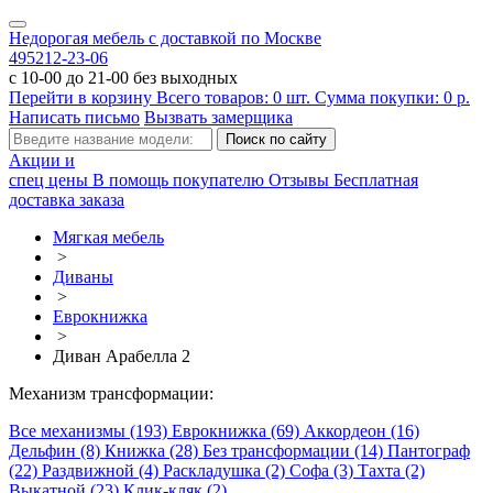
Недорогая мебель с доставкой по Москве
495
212-23-06
с 10-00 до 21-00 без выходных
Перейти в корзину
Всего товаров:
0
шт.
Сумма покупки:
0
р.
Написать письмо
Вызвать замерщика
Акции и
спец цены
В помощь покупателю
Отзывы
Бесплатная
доставка заказа
Мягкая мебель
>
Диваны
>
Еврокнижка
>
Диван Арабелла 2
Механизм трансформации:
Все механизмы (193)
Еврокнижка (69)
Аккордеон (16)
Дельфин (8)
Книжка (28)
Без трансформации (14)
Пантограф
(22)
Раздвижной (4)
Раскладушка (2)
Софа (3)
Тахта (2)
Выкатной (23)
Клик-кляк (2)