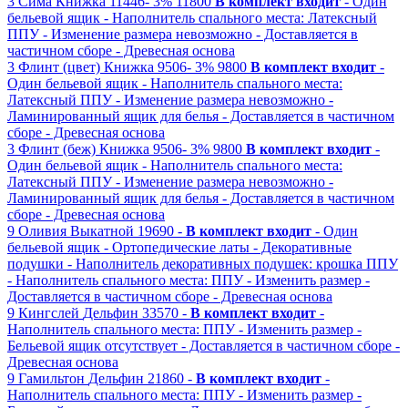
3
Сима
Книжка
11446-
3%
11800
В комплект входит
- Один
бельевой ящик
- Наполнитель спального места: Латексный
ППУ
- Изменение размера невозможно
- Доставляется в
частичном сборе
- Древесная основа
3
Флинт (цвет)
Книжка
9506-
3%
9800
В комплект входит
-
Один бельевой ящик
- Наполнитель спального места:
Латексный ППУ
- Изменение размера невозможно
-
Ламинированный ящик для белья
- Доставляется в частичном
сборе
- Древесная основа
3
Флинт (беж)
Книжка
9506-
3%
9800
В комплект входит
-
Один бельевой ящик
- Наполнитель спального места:
Латексный ППУ
- Изменение размера невозможно
-
Ламинированный ящик для белья
- Доставляется в частичном
сборе
- Древесная основа
9
Оливия
Выкатной
19690 -
В комплект входит
- Один
бельевой ящик
- Ортопедические латы
- Декоративные
подушки
- Наполнитель декоративных подушек: крошка ППУ
- Наполнитель спального места: ППУ
- Изменить размер
-
Доставляется в частичном сборе
- Древесная основа
9
Кингслей
Дельфин
33570 -
В комплект входит
-
Наполнитель спального места: ППУ
- Изменить размер
-
Бельевой ящик отсутствует
- Доставляется в частичном сборе
-
Древесная основа
9
Гамильтон
Дельфин
21860 -
В комплект входит
-
Наполнитель спального места: ППУ
- Изменить размер
-