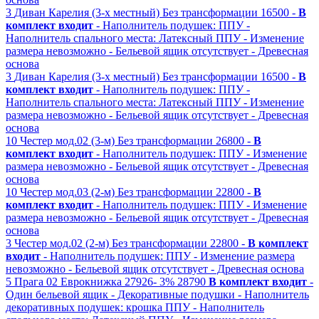
3
Диван Карелия (3-х местный)
Без трансформации
16500 -
В
комплект входит
- Наполнитель подушек: ППУ
-
Наполнитель спального места: Латексный ППУ
- Изменение
размера невозможно
- Бельевой ящик отсутствует
- Древесная
основа
3
Диван Карелия (3-х местный)
Без трансформации
16500 -
В
комплект входит
- Наполнитель подушек: ППУ
-
Наполнитель спального места: Латексный ППУ
- Изменение
размера невозможно
- Бельевой ящик отсутствует
- Древесная
основа
10
Честер мод.02 (3-м)
Без трансформации
26800 -
В
комплект входит
- Наполнитель подушек: ППУ
- Изменение
размера невозможно
- Бельевой ящик отсутствует
- Древесная
основа
10
Честер мод.03 (2-м)
Без трансформации
22800 -
В
комплект входит
- Наполнитель подушек: ППУ
- Изменение
размера невозможно
- Бельевой ящик отсутствует
- Древесная
основа
3
Честер мод.02 (2-м)
Без трансформации
22800 -
В комплект
входит
- Наполнитель подушек: ППУ
- Изменение размера
невозможно
- Бельевой ящик отсутствует
- Древесная основа
5
Прага 02
Еврокнижка
27926-
3%
28790
В комплект входит
-
Один бельевой ящик
- Декоративные подушки
- Наполнитель
декоративных подушек: крошка ППУ
- Наполнитель