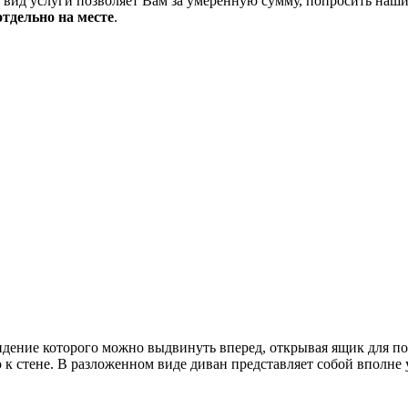
вид услуги позволяет Вам за умеренную сумму, попросить наших
отдельно на месте
.
идение которого можно выдвинуть вперед, открывая ящик для пос
ю к стене. В разложенном виде диван представляет собой вполне