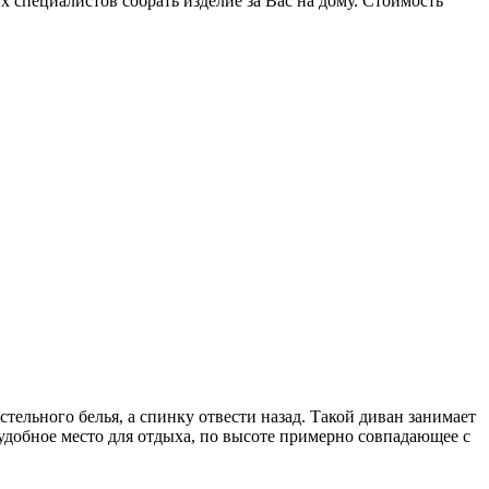
 специалистов собрать изделие за Вас на дому. Стоимость
тельного белья, а спинку отвести назад. Такой диван занимает
 удобное место для отдыха, по высоте примерно совпадающее с