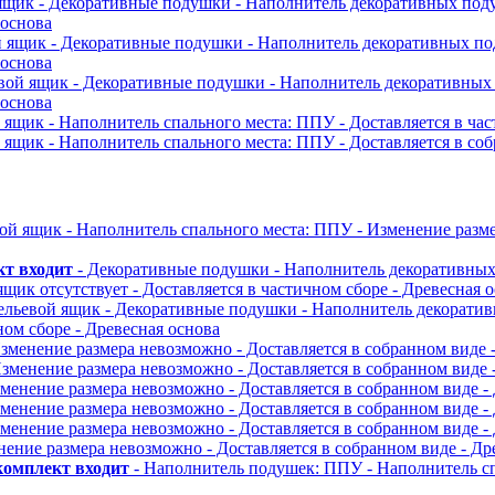
 ящик
- Декоративные подушки
- Наполнитель декоративных по
 основа
й ящик
- Декоративные подушки
- Наполнитель декоративных п
 основа
евой ящик
- Декоративные подушки
- Наполнитель декоративны
 основа
й ящик
- Наполнитель спального места: ППУ
- Доставляется в ча
й ящик
- Наполнитель спального места: ППУ
- Доставляется в со
вой ящик
- Наполнитель спального места: ППУ
- Изменение разм
кт входит
- Декоративные подушки
- Наполнитель декоративны
ящик отсутствует
- Доставляется в частичном сборе
- Древесная 
ельевой ящик
- Декоративные подушки
- Наполнитель декорати
ном сборе
- Древесная основа
Изменение размера невозможно
- Доставляется в собранном виде
Изменение размера невозможно
- Доставляется в собранном виде
зменение размера невозможно
- Доставляется в собранном виде
-
зменение размера невозможно
- Доставляется в собранном виде
-
зменение размера невозможно
- Доставляется в собранном виде
-
нение размера невозможно
- Доставляется в собранном виде
- Др
комплект входит
- Наполнитель подушек: ППУ
- Наполнитель с