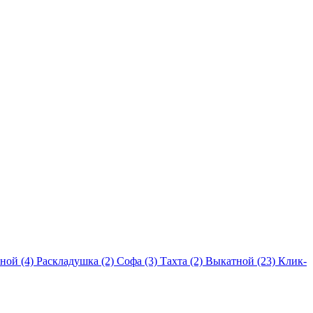
ной (4)
Раскладушка (2)
Софа (3)
Тахта (2)
Выкатной (23)
Клик-