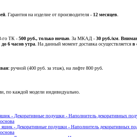
ней
.
Гарантия на изделие от производителя -
12 месяцев
.
3-го ТК -
500 руб., только ночью
.
За МКАД -
30 руб./км
.
Вниман
 до 6 часов утра
.
На данный момент доставка осуществляется
в 
иван
: ручной (400 руб. за этаж), на лифте 800 руб.
ми, по каждой модели индивидуально.
 ящик
- Декоративные подушки
- Наполнитель декоративных по
 основа
й ящик
- Декоративные подушки
- Наполнитель декоративных п
 основа