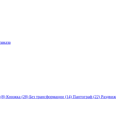
заказа
 (8)
Книжка (28)
Без трансформации (14)
Пантограф (22)
Раздвиж