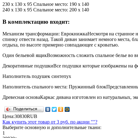
230 х 130 х 95 Спальное место: 190 х 140
240 х 130 х 95 Спальное место: 200 х 140
В комплектацию входит:
Механизм трансформации: Еврокнижка
Несмотря на странное н
спинку отвести назад. Такой диван занимает немного места, бл
отдыха, по высоте примерно совпадающее с кроватью.
Один бельевой ящик
Возможность сложить спальное белье во в
Декоративные подушки
Все подушки которые изображены на ф
Наполнитель подушек синтепух
Наполнитель спального места: Пружинный блок
Представленны
Древесная основа
Каркас дивана изготовлен из натуральных, э
Поделиться…
Цена:
30830
RUB
Как купить этот товар от
3 руб.
по акции ""?
Выберите основную и дополнительные ткани:
1