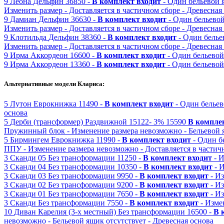
9
Леона
Дельфин
36850 -
В комплект входит
- Один бельевой
Изменить размер
- Доставляется в частичном сборе
- Древесная
9
Дамиан
Дельфин
36630 -
В комплект входит
- Один бельево
Изменить размер
- Доставляется в частичном сборе
- Древесная
9
Клотильда
Дельфин
38360 -
В комплект входит
- Один бель
Изменить размер
- Доставляется в частичном сборе
- Древесная
9
Ирма
Аккордеон
16600 -
В комплект входит
- Один бельево
9
Ирма
Аккордеон
13360 -
В комплект входит
- Один бельево
Альтернативные модели Клариса:
5
Лутон
Еврокнижка
11490 -
В комплект входит
- Один белье
основа
5
Дерби (трансформер)
Раздвижной
15122-
3%
15590
В компле
Пружинный блок
- Изменение размера невозможно
- Бельевой 
5
Бирмингем
Еврокнижка
11990 -
В комплект входит
- Один б
ППУ
- Изменение размера невозможно
- Доставляется в частич
3
Сканди 05
Без трансформации
11250 -
В комплект входит
- 
3
Сканди 04
Без трансформации
10350 -
В комплект входит
- 
3
Сканди 03
Без трансформации
9950 -
В комплект входит
- И
3
Сканди 02
Без трансформации
9200 -
В комплект входит
- И
3
Сканди 01
Без трансформации
7650 -
В комплект входит
- И
3
Сканди
Без трансформации
7550 -
В комплект входит
- Изме
10
Диван Карелия (3-х местный)
Без трансформации
16500 -
В 
невозможно
- Бельевой ящик отсутствует
- Древесная основа