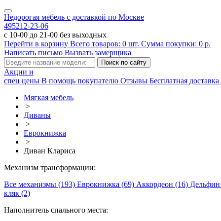
Недорогая мебель с доставкой по Москве
495
212-23-06
с 10-00 до 21-00 без выходных
Перейти в корзину
Всего товаров:
0
шт.
Сумма покупки:
0
р.
Написать письмо
Вызвать замерщика
Акции и
спец цены
В помощь покупателю
Отзывы
Бесплатная доставка 
Мягкая мебель
>
Диваны
>
Еврокнижка
>
Диван Клариса
Механизм трансформации:
Все механизмы (193)
Еврокнижка (69)
Аккордеон (16)
Дельфин
кляк (2)
Наполнитель спального места: