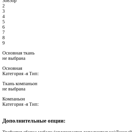
30830
р
2
3
4
5
6
7
8
9
Основная ткань
не выбрана
Основная
Категория
-я
Тип:
Ткань компаньон
не выбрана
Компаньон
Категория
-я
Тип:
Дополнительные опции: