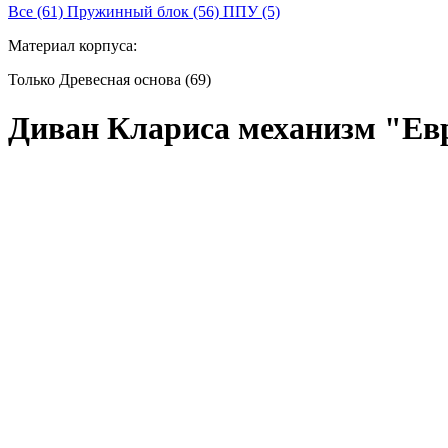
Все (61)
Пружинный блок (56)
ППУ (5)
Материал корпуса:
Только Древесная основа (69)
Диван Клариса механизм "Е