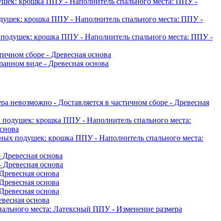
душек: крошка ППУ
- Наполнитель спального места: ППУ
-
одушек: крошка ППУ
- Наполнитель спального места: ППУ
-
х подушек: крошка ППУ
- Наполнитель спального места: ППУ
-
стичном сборе
- Древесная основа
бранном виде
- Древесная основа
ера невозможно
- Доставляется в частичном сборе
- Древесная
х подушек: крошка ППУ
- Наполнитель спального места:
основа
вных подушек: крошка ППУ
- Наполнитель спального места:
- Древесная основа
- Древесная основа
 Древесная основа
 Древесная основа
 Древесная основа
евесная основа
пального места: Латексный ППУ
- Изменение размера