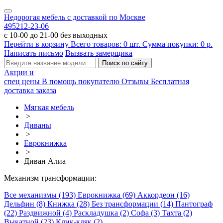
Недорогая мебель с доставкой по Москве
495
212-23-06
с 10-00 до 21-00 без выходных
Перейти в корзину
Всего товаров:
0
шт.
Сумма покупки:
0
р.
Написать письмо
Вызвать замерщика
Акции и
спец цены
В помощь покупателю
Отзывы
Бесплатная
доставка заказа
Мягкая мебель
>
Диваны
>
Еврокнижка
>
Диван Алиа
Механизм трансформации:
Все механизмы (193)
Еврокнижка (69)
Аккордеон (16)
Дельфин (8)
Книжка (28)
Без трансформации (14)
Пантограф
(22)
Раздвижной (4)
Раскладушка (2)
Софа (3)
Тахта (2)
Выкатной (23)
Клик-кляк (2)