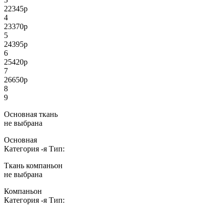
22345
р
4
23370
р
5
24395
р
6
25420
р
7
26650
р
8
9
Основная ткань
не выбрана
Основная
Категория
-я
Тип:
Ткань компаньон
не выбрана
Компаньон
Категория
-я
Тип: