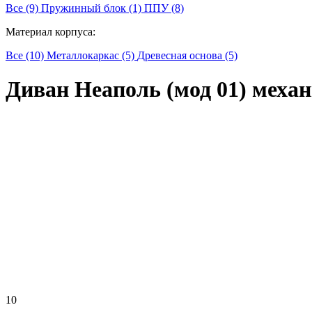
Все (9)
Пружинный блок (1)
ППУ (8)
Материал корпуса:
Все (10)
Металлокаркас (5)
Древесная основа (5)
Диван Неаполь (мод 01) меха
10