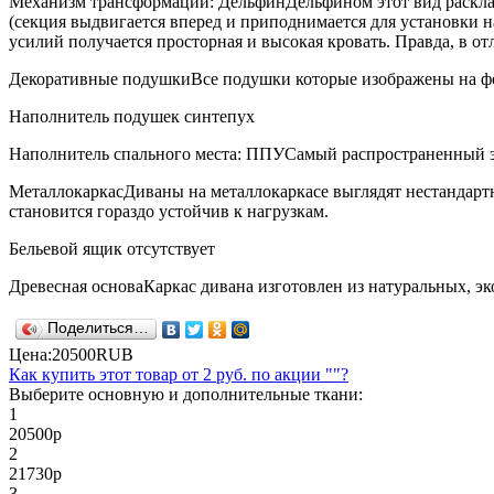
Механизм трансформации: Дельфин
Дельфином этот вид раскл
(секция выдвигается вперед и приподнимается для установки н
усилий получается просторная и высокая кровать. Правда, в о
Декоративные подушки
Все подушки которые изображены на ф
Наполнитель подушек синтепух
Наполнитель спального места: ППУ
Самый распространенный э
Металлокаркас
Диваны на металлокаркасе выглядят нестандарт
становится гораздо устойчив к нагрузкам.
Бельевой ящик отсутствует
Древесная основа
Каркас дивана изготовлен из натуральных, э
Поделиться…
Цена:
20500
RUB
Как купить этот товар от
2 руб.
по акции ""?
Выберите основную и дополнительные ткани:
1
20500
р
2
21730
р
3