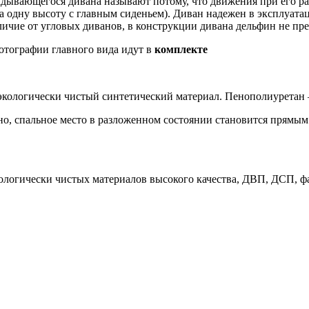
адывающегося дивана называют потому, что движения при его 
а одну высоту с главным сиденьем). Диван надежен в эксплуата
тличие от угловых диванов, в конструкции дивана дельфин не пр
отографии главного вида идут в
комплекте
кологически чистый синтетический материал. Пенополиуретан –
но, спальное место в разложенном состоянии становится прямым
кологически чистых материалов высокого качества, ДВП, ДСП, ф