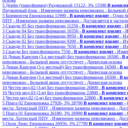
основа
5
Дерби (трансформер)
Раздвижной
15122-
3%
15590
В компле
Пружинный блок
- Изменение размера невозможно
- Бельевой 
5
Бирмингем
Еврокнижка
11990 -
В комплект входит
- Один б
ППУ
- Изменение размера невозможно
- Доставляется в частич
3
Сканди 05
Без трансформации
11250 -
В комплект входит
- 
3
Сканди 04
Без трансформации
10350 -
В комплект входит
- 
3
Сканди 03
Без трансформации
9950 -
В комплект входит
- И
3
Сканди 02
Без трансформации
9200 -
В комплект входит
- И
3
Сканди 01
Без трансформации
7650 -
В комплект входит
- И
3
Сканди
Без трансформации
7550 -
В комплект входит
- Изме
10
Диван Карелия (3-х местный)
Без трансформации
16500 -
В 
невозможно
- Бельевой ящик отсутствует
- Древесная основа
3
Диван Карелия (3-х местный)
Без трансформации
16500 -
В к
невозможно
- Бельевой ящик отсутствует
- Древесная основа
3
Диван Карелия (3-х местный)
Без трансформации
16500 -
В к
невозможно
- Бельевой ящик отсутствует
- Древесная основа
10
Честер мод.02 (3-м)
Без трансформации
26800 -
В комплект 
10
Честер мод.03 (2-м)
Без трансформации
22800 -
В комплект 
3
Честер мод.02 (2-м)
Без трансформации
22800 -
В комплект в
5
Прага 02
Еврокнижка
27926-
3%
28790
В комплект входит
-
места: Латексный ППУ
- Изменение размера невозможно
- Дос
5
Прага 01
Еврокнижка
26180-
3%
26990
В комплект входит
-
места: Латексный ППУ
- Изменение размера невозможно
- Дос
5
Орли Люкс
Еврокнижка
26956-
3%
27790
В комплект входи