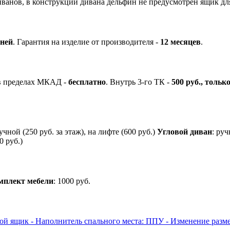
диванов, в конструкции дивана дельфин не предусмотрен ящик для
дней
.
Гарантия на изделие от производителя -
12 месяцев
.
 в пределах МКАД -
бесплатно
.
Внутрь 3-го ТК -
500 руб., тольк
ручной (250 руб. за этаж), на лифте (600 руб.)
Угловой диван
: руч
0 руб.)
мплект мебели
: 1000 руб.
вой ящик
- Наполнитель спального места: ППУ
- Изменение разм