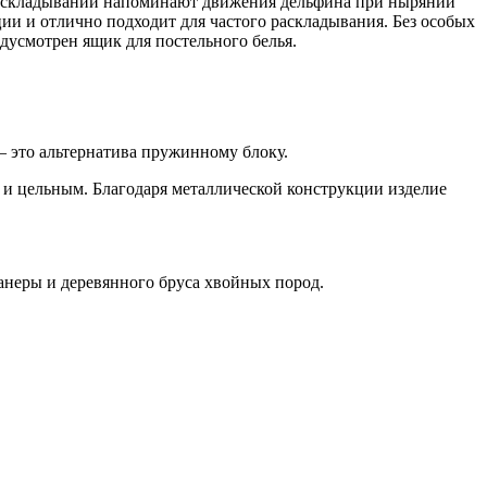
раскладывании напоминают движения дельфина при нырянии
ции и отлично подходит для частого раскладывания. Без особых
едусмотрен ящик для постельного белья.
 это альтернатива пружинному блоку.
 и цельным. Благодаря металлической конструкции изделие
анеры и деревянного бруса хвойных пород.