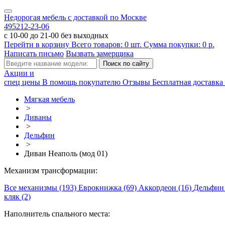
Недорогая мебель с доставкой по Москве
495
212-23-06
с 10-00 до 21-00 без выходных
Перейти в корзину
Всего товаров:
0
шт.
Сумма покупки:
0
р.
Написать письмо
Вызвать замерщика
Акции и
спец цены
В помощь покупателю
Отзывы
Бесплатная доставка 
Мягкая мебель
>
Диваны
>
Дельфин
>
Диван Неаполь (мод 01)
Механизм трансформации:
Все механизмы (193)
Еврокнижка (69)
Аккордеон (16)
Дельфин
кляк (2)
Наполнитель спального места: