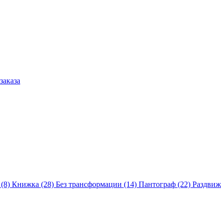
заказа
 (8)
Книжка (28)
Без трансформации (14)
Пантограф (22)
Раздвиж