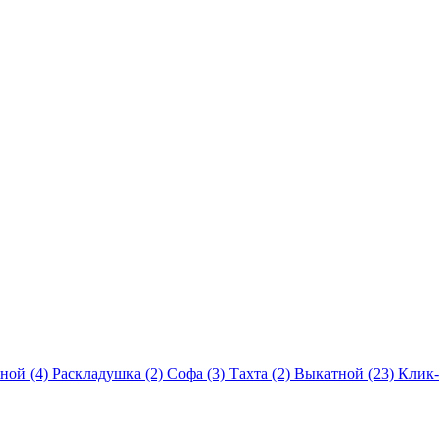
ной (4)
Раскладушка (2)
Софа (3)
Тахта (2)
Выкатной (23)
Клик-