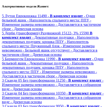
Альтернативные модели Жаннет:
5
Лутон
Еврокнижка
11490 -
В комплект входит
- Один
бельевой ящик
- Наполнитель спального места: ППУ
-
Изменение размера невозможно
- Доставляется в частичном
сборе
- Древесная основа
5
Дерби (трансформер)
Раздвижной
15122-
3%
15590
В
комплект входит
- Декоративные подушки
- Наполнитель
декоративных подушек: крошка ППУ
- Наполнитель
спального места: Пружинный блок
- Изменение размера
невозможно
- Бельевой ящик отсутствует
- Доставляется в
частичном сборе
- Древесная основа
5
Бирмингем
Еврокнижка
11990 -
В комплект входит
- Один
бельевой ящик
- Декоративные подушки
- Наполнитель
декоративных подушек: крошка ППУ
- Наполнитель
спального места: ППУ
- Изменение размера невозможно
-
Доставляется в частичном сборе
- Древесная основа
3
Сканди 05
Без трансформации
11250 -
В комплект входит
-
Изменение размера невозможно
- Доставляется в собранном
виде
- Древесная основа
3
Сканди 04
Без трансформации
10350 -
В комплект входит
-
Изменение размера невозможно
- Доставляется в собранном
виде
- Древесная основа
3
Сканди 03
Без трансформации
9950 -
В комплект входит
-