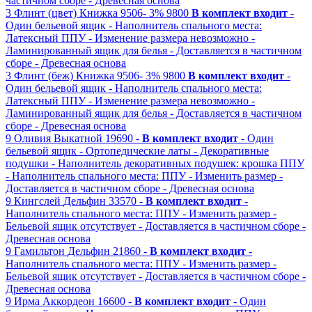
частичном сборе
- Древесная основа
3
Флинт (цвет)
Книжка
9506-
3%
9800
В комплект входит
-
Один бельевой ящик
- Наполнитель спального места:
Латексный ППУ
- Изменение размера невозможно
-
Ламинированный ящик для белья
- Доставляется в частичном
сборе
- Древесная основа
3
Флинт (беж)
Книжка
9506-
3%
9800
В комплект входит
-
Один бельевой ящик
- Наполнитель спального места:
Латексный ППУ
- Изменение размера невозможно
-
Ламинированный ящик для белья
- Доставляется в частичном
сборе
- Древесная основа
9
Оливия
Выкатной
19690 -
В комплект входит
- Один
бельевой ящик
- Ортопедические латы
- Декоративные
подушки
- Наполнитель декоративных подушек: крошка ППУ
- Наполнитель спального места: ППУ
- Изменить размер
-
Доставляется в частичном сборе
- Древесная основа
9
Кингслей
Дельфин
33570 -
В комплект входит
-
Наполнитель спального места: ППУ
- Изменить размер
-
Бельевой ящик отсутствует
- Доставляется в частичном сборе
-
Древесная основа
9
Гамильтон
Дельфин
21860 -
В комплект входит
-
Наполнитель спального места: ППУ
- Изменить размер
-
Бельевой ящик отсутствует
- Доставляется в частичном сборе
-
Древесная основа
9
Ирма
Аккордеон
16600 -
В комплект входит
- Один