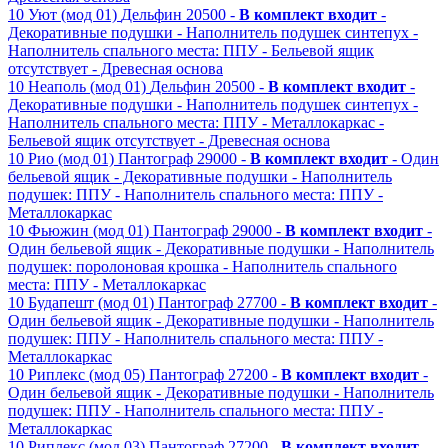
10
Уют (мод 01)
Дельфин
20500 -
В комплект входит
-
Декоративные подушки
- Наполнитель подушек синтепух
-
Наполнитель спального места: ППУ
- Бельевой ящик
отсутствует
- Древесная основа
10
Неаполь (мод 01)
Дельфин
20500 -
В комплект входит
-
Декоративные подушки
- Наполнитель подушек синтепух
-
Наполнитель спального места: ППУ
- Металлокаркас
-
Бельевой ящик отсутствует
- Древесная основа
10
Рио (мод 01)
Пантограф
29000 -
В комплект входит
- Один
бельевой ящик
- Декоративные подушки
- Наполнитель
подушек: ППУ
- Наполнитель спального места: ППУ
-
Металлокаркас
10
Фьюжин (мод 01)
Пантограф
29000 -
В комплект входит
-
Один бельевой ящик
- Декоративные подушки
- Наполнитель
подушек: поролоновая крошка
- Наполнитель спального
места: ППУ
- Металлокаркас
10
Будапешт (мод 01)
Пантограф
27700 -
В комплект входит
-
Один бельевой ящик
- Декоративные подушки
- Наполнитель
подушек: ППУ
- Наполнитель спального места: ППУ
-
Металлокаркас
10
Риплекс (мод 05)
Пантограф
27200 -
В комплект входит
-
Один бельевой ящик
- Декоративные подушки
- Наполнитель
подушек: ППУ
- Наполнитель спального места: ППУ
-
Металлокаркас
10
Риплекс (мод 03)
Пантограф
27200 -
В комплект входит
-