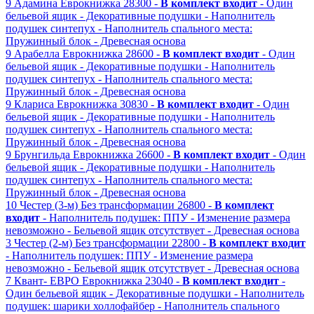
9
Адамина
Еврокнижка
28300 -
В комплект входит
- Один
бельевой ящик
- Декоративные подушки
- Наполнитель
подушек синтепух
- Наполнитель спального места:
Пружинный блок
- Древесная основа
9
Арабелла
Еврокнижка
28600 -
В комплект входит
- Один
бельевой ящик
- Декоративные подушки
- Наполнитель
подушек синтепух
- Наполнитель спального места:
Пружинный блок
- Древесная основа
9
Клариса
Еврокнижка
30830 -
В комплект входит
- Один
бельевой ящик
- Декоративные подушки
- Наполнитель
подушек синтепух
- Наполнитель спального места:
Пружинный блок
- Древесная основа
9
Брунгильда
Еврокнижка
26600 -
В комплект входит
- Один
бельевой ящик
- Декоративные подушки
- Наполнитель
подушек синтепух
- Наполнитель спального места:
Пружинный блок
- Древесная основа
10
Честер (3-м)
Без трансформации
26800 -
В комплект
входит
- Наполнитель подушек: ППУ
- Изменение размера
невозможно
- Бельевой ящик отсутствует
- Древесная основа
3
Честер (2-м)
Без трансформации
22800 -
В комплект входит
- Наполнитель подушек: ППУ
- Изменение размера
невозможно
- Бельевой ящик отсутствует
- Древесная основа
7
Квант- ЕВРО
Еврокнижка
23040 -
В комплект входит
-
Один бельевой ящик
- Декоративные подушки
- Наполнитель
подушек: шарики холлофайбер
- Наполнитель спального