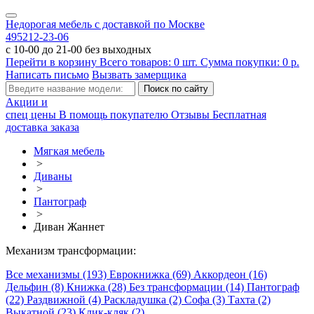
Недорогая мебель с доставкой по Москве
495
212-23-06
с 10-00 до 21-00 без выходных
Перейти в корзину
Всего товаров:
0
шт.
Сумма покупки:
0
р.
Написать письмо
Вызвать замерщика
Акции и
спец цены
В помощь покупателю
Отзывы
Бесплатная
доставка заказа
Мягкая мебель
>
Диваны
>
Пантограф
>
Диван Жаннет
Механизм трансформации:
Все механизмы (193)
Еврокнижка (69)
Аккордеон (16)
Дельфин (8)
Книжка (28)
Без трансформации (14)
Пантограф
(22)
Раздвижной (4)
Раскладушка (2)
Софа (3)
Тахта (2)
Выкатной (23)
Клик-кляк (2)