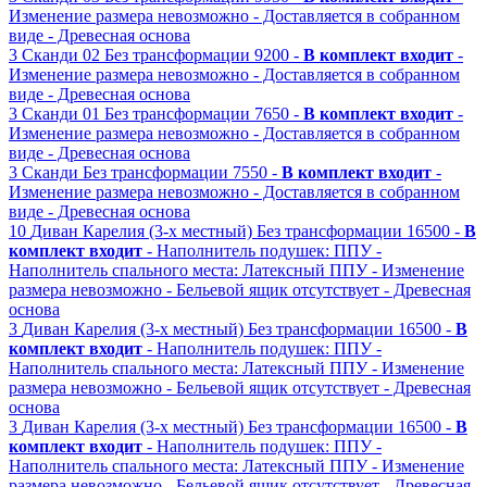
Изменение размера невозможно
- Доставляется в собранном
виде
- Древесная основа
3
Сканди 02
Без трансформации
9200 -
В комплект входит
-
Изменение размера невозможно
- Доставляется в собранном
виде
- Древесная основа
3
Сканди 01
Без трансформации
7650 -
В комплект входит
-
Изменение размера невозможно
- Доставляется в собранном
виде
- Древесная основа
3
Сканди
Без трансформации
7550 -
В комплект входит
-
Изменение размера невозможно
- Доставляется в собранном
виде
- Древесная основа
10
Диван Карелия (3-х местный)
Без трансформации
16500 -
В
комплект входит
- Наполнитель подушек: ППУ
-
Наполнитель спального места: Латексный ППУ
- Изменение
размера невозможно
- Бельевой ящик отсутствует
- Древесная
основа
3
Диван Карелия (3-х местный)
Без трансформации
16500 -
В
комплект входит
- Наполнитель подушек: ППУ
-
Наполнитель спального места: Латексный ППУ
- Изменение
размера невозможно
- Бельевой ящик отсутствует
- Древесная
основа
3
Диван Карелия (3-х местный)
Без трансформации
16500 -
В
комплект входит
- Наполнитель подушек: ППУ
-
Наполнитель спального места: Латексный ППУ
- Изменение
размера невозможно
- Бельевой ящик отсутствует
- Древесная