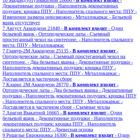
10
Мадрид (01)
Выкатной
26600 -
В комплект входит
-
Декоративные подушки
- Наполнитель декоративных
подушек: крошка ППУ
- Наполнитель спального места: ППУ
-
Изменение размера невозможно
- Металлокаркас
- Бельевой
ящик отсутствует
7
Август
Аккордеон
21840 -
В комплект входит
- Один
бельевой ящик
- Ортопедические латы
- Съемный
простеганный чехол на синтепоне.
- Наполнитель спального
места: ППУ
- Металлокаркас
7
Гламур-2М
Аккордеон
25135 -
В комплект входит
-
Ортопедические латы
- Съемный простеганный чехол на
синтепоне.
- Два бельевых ящика
- Декоративные подушки
-
Наполнитель декоративных подушек: крошка ППУ
-
Наполнитель спального места: ППУ
- Металлокаркас
-
Доставляется в частичном сборе
7
Кларис 2М
Аккордеон
28770 -
В комплект входит
-
Ортопедические латы
- Два бельевых ящика
- Декоративные
подушки
- Наполнитель декоративных подушек: крошка ППУ
- Наполнитель спального места: ППУ
- Металлокаркас
-
Доставляется в частичном сборе
- Съемные чехлы
7
Арагон
Выкатной
16665 -
В комплект входит
- Один
бельевой ящик
- Декоративные подушки
- Наполнитель
декоративных подушек: крошка ППУ
- Наполнитель
спального места: ППУ
- Древесная основа
9
Ришелье
Еврокнижка
16300 -
В комплект входит
- Один