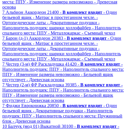
места: ППУ
- Изменение размера невозможно
- Древесная
основа
7
Альбион
Аккордеон
21400 -
В комплект входит
- Один
бельевой ящик
- Матрас в простеганном чехле.
-
Ортопедические латы
- Декоративные подушки
-
Наполнитель подушек: шарики холлофайбер
- Наполнитель
спального места: ППУ
- Металлокаркас
- Съемный чехол
7
Барон (д-1)
Аккордеон
20383 -
В комплект входит
- Один
бельевой ящик
- Матрас в простеганном чехле.
-
Ортопедические латы
- Декоративные подушки
-
Наполнитель подушек: шарики холлофайбер
- Наполнитель
спального места: ППУ
- Металлокаркас
- Съемный чехол
7
Честер (3-м) ФР
Раскладушка
41420 -
В комплект входит
-
Наполнитель подушек: ППУ
- Наполнитель спального места:
ППУ
- Изменение размера невозможно
- Бельевой ящик
отсутствует
- Древесная основа
7
Честер (2-м) ФР
Раскладушка
39385 -
В комплект входит
-
Наполнитель подушек: ППУ
- Наполнитель спального места:
ППУ
- Изменение размера невозможно
- Бельевой ящик
отсутствует
- Древесная основа
7
Фиджи
Еврокнижка
20850 -
В комплект входит
- Один
бельевой ящик
- Декоративные подушки
- Наполнитель
подушек: ППУ
- Наполнитель спального места: Пружинный
блок
- Древесная основа
10
Балчук (мод 01)
Выкатной
30100 -
В комплект входит
-