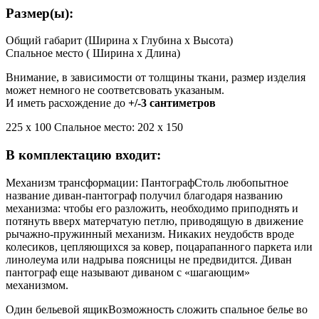
Размер(ы):
Общий габарит (Ширина x Глубина x Высота)
Спальное место ( Ширина x Длина)
Внимание, в зависимости от толщины ткани, размер изделия
может немного не соответсвовать указаным.
И иметь расхождение до
+/-3 сантиметров
225 х 100 Спальное место: 202 х 150
В комплектацию входит:
Механизм трансформации: Пантограф
Столь любопытное
название диван-пантограф получил благодаря названию
механизма: чтобы его разложить, необходимо приподнять и
потянуть вверх матерчатую петлю, приводящую в движение
рычажно-пружинный механизм. Никаких неудобств вроде
колесиков, цепляющихся за ковер, поцарапанного паркета или
линолеума или надрыва поясницы не предвидится. Диван
пантограф еще называют диваном с «шагающим»
механизмом.
Один бельевой ящик
Возможность сложить спальное белье во