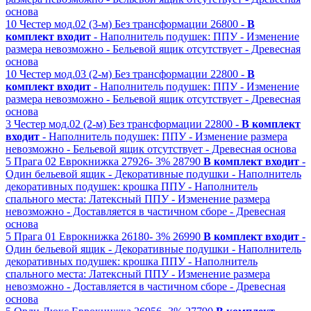
основа
10
Честер мод.02 (3-м)
Без трансформации
26800 -
В
комплект входит
- Наполнитель подушек: ППУ
- Изменение
размера невозможно
- Бельевой ящик отсутствует
- Древесная
основа
10
Честер мод.03 (2-м)
Без трансформации
22800 -
В
комплект входит
- Наполнитель подушек: ППУ
- Изменение
размера невозможно
- Бельевой ящик отсутствует
- Древесная
основа
3
Честер мод.02 (2-м)
Без трансформации
22800 -
В комплект
входит
- Наполнитель подушек: ППУ
- Изменение размера
невозможно
- Бельевой ящик отсутствует
- Древесная основа
5
Прага 02
Еврокнижка
27926-
3%
28790
В комплект входит
-
Один бельевой ящик
- Декоративные подушки
- Наполнитель
декоративных подушек: крошка ППУ
- Наполнитель
спального места: Латексный ППУ
- Изменение размера
невозможно
- Доставляется в частичном сборе
- Древесная
основа
5
Прага 01
Еврокнижка
26180-
3%
26990
В комплект входит
-
Один бельевой ящик
- Декоративные подушки
- Наполнитель
декоративных подушек: крошка ППУ
- Наполнитель
спального места: Латексный ППУ
- Изменение размера
невозможно
- Доставляется в частичном сборе
- Древесная
основа