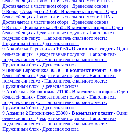
бельевой ящик
- Наполнитель спального места: ППУ
-
Доставляется в частичном сборе
- Древесная основа
9
Волкер
Аккордеон
21660 -
В комплект входит
- Один
бельевой ящик
- Наполнитель спального места: ППУ
-
Доставляется в частичном сборе
- Древесная основа
9
Вэйланд
Еврокнижка
23660 -
В комплект входит
- Один
бельевой ящик
- Декоративные подушки
- Наполнитель
подушек синтепух
- Наполнитель спального места:
Пружинный блок
- Древесная основа
9
Арчибальд
Еврокнижка
19160 -
В комплект входит
- Один
бельевой ящик
- Декоративные подушки
- Наполнитель
подушек синтепух
- Наполнитель спального места:
Пружинный блок
- Древесная основа
9
Вивиан
Еврокнижка
30830 -
В комплект входит
- Один
бельевой ящик
- Декоративные подушки
- Наполнитель
подушек синтепух
- Наполнитель спального места:
Пружинный блок
- Древесная основа
9
Арабелла 2
Еврокнижка
21160 -
В комплект входит
- Один
бельевой ящик
- Декоративные подушки
- Наполнитель
подушек синтепух
- Наполнитель спального места:
Пружинный блок
- Древесная основа
9
Адамина 2
Еврокнижка
23300 -
В комплект входит
- Один
бельевой ящик
- Декоративные подушки
- Наполнитель
подушек синтепух
- Наполнитель спального места:
Пружинный блок
- Древесная основа