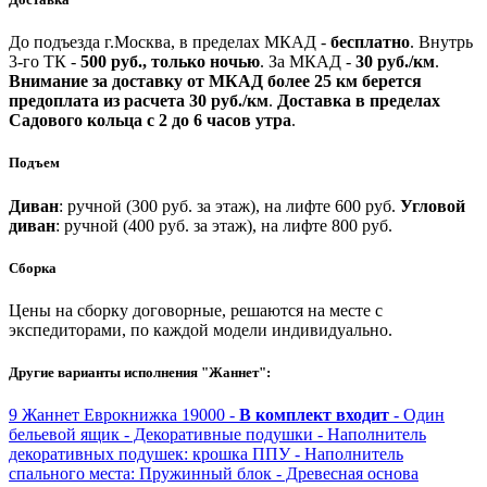
До подъезда г.Москва, в пределах МКАД -
бесплатно
.
Внутрь
3-го ТК -
500 руб., только ночью
.
За МКАД -
30 руб./км
.
Внимание за доставку от МКАД более 25 км берется
предоплата из расчета 30 руб./км
.
Доставка в пределах
Садового кольца с 2 до 6 часов утра
.
Подъем
Диван
: ручной (300 руб. за этаж), на лифте 600 руб.
Угловой
диван
: ручной (400 руб. за этаж), на лифте 800 руб.
Сборка
Цены на сборку договорные, решаются на месте с
экспедиторами, по каждой модели индивидуально.
Другие варианты исполнения "Жаннет":
9
Жаннет
Еврокнижка
19000 -
В комплект входит
- Один
бельевой ящик
- Декоративные подушки
- Наполнитель
декоративных подушек: крошка ППУ
- Наполнитель
спального места: Пружинный блок
- Древесная основа