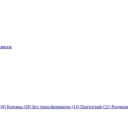
заказа
 (8)
Книжка (28)
Без трансформации (14)
Пантограф (22)
Раздвиж