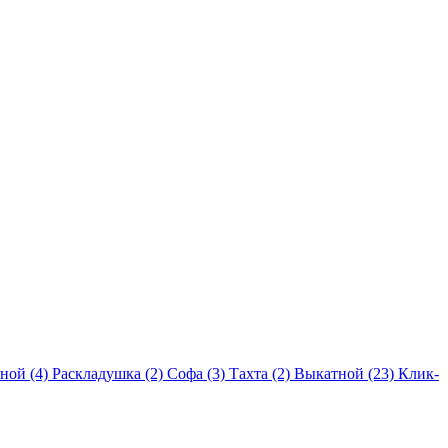
ной (4)
Раскладушка (2)
Софа (3)
Тахта (2)
Выкатной (23)
Клик-