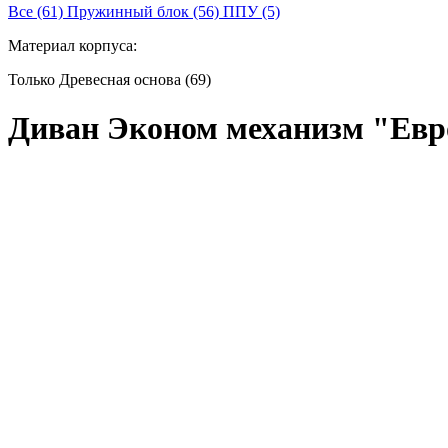
Все (61)
Пружинный блок (56)
ППУ (5)
Материал корпуса:
Только Древесная основа (69)
Диван Эконом механизм "Ев