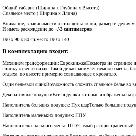
Общий габарит (Ширина x Глубина x Высота)
Спальное место ( Ширина x Длина)
Внимание, в зависимости от толщины ткани, размер изделия м
И иметь расхождение до
+/-3 сантиметров
190 x 90 x 80 сп.место 190 x 140
В комплектацию входит:
Механизм трансформации: Еврокнижка
Несмотря на странное н
спинку отвести назад. Такой диван занимает немного места, бл
отдыха, по высоте примерно совпадающее с кроватью.
Один бельевой ящик
Возможность сложить спальное белье во в
Декоративные подушки
Все подушки которые изображены на ф
Наполнитель больших подушек: Пух шар
Только большие поду
Наполнитель маленьких подушек: ППУ
Наполнитель спального места: ППУ
Самый распространенный э
Изменение размера невозможно
Возможность выбора размеров т