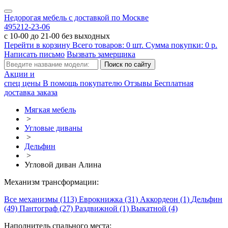
Недорогая мебель с доставкой по Москве
495
212-23-06
с 10-00 до 21-00 без выходных
Перейти в корзину
Всего товаров:
0
шт.
Сумма покупки:
0
р.
Написать письмо
Вызвать замерщика
Акции и
спец цены
В помощь покупателю
Отзывы
Бесплатная
доставка заказа
Мягкая мебель
>
Угловые диваны
>
Дельфин
>
Угловой диван Алина
Механизм трансформации:
Все механизмы (113)
Еврокнижка (31)
Аккордеон (1)
Дельфин
(49)
Пантограф (27)
Раздвижной (1)
Выкатной (4)
Наполнитель спального места: