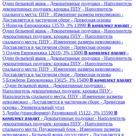
Один бельевой ящик
- Декоративные подушки
- Наполнитель
декоративных подушек: крошка ППУ
- Наполнитель
спального места: ППУ
- Изменение размера невозможно
-
Доставляется в частичном сборе
- Древесная основа
5
Норидж
Еврокнижка
13570-
3%
13990
В комплект входит
-
Один бельевой ящик
- Декоративные подушки
- Наполнитель
декоративных подушек: крошка ППУ
- Наполнитель
спального места: ППУ
- Изменение размера невозможно
-
Доставляется в частичном сборе
- Древесная основа
5
Олдем
Еврокнижка
12610-
3%
13000
В комплект входит
-
Один бельевой ящик
- Декоративные подушки
- Наполнитель
декоративных подушек: крошка ППУ
- Наполнитель
спального места: ППУ
- Изменение размера невозможно
-
Доставляется в частичном сборе
- Древесная основа
5
Блэкберн
Еврокнижка
15025-
3%
15490
В комплект входит
- Один бельевой ящик
- Декоративные подушки
-
Наполнитель декоративных подушек: крошка ППУ
-
Наполнитель спального места: ППУ
- Изменение размера
невозможно
- Доставляется в частичном сборе
- Древесная
основа
- Универсальный угол
5
Дерби (трансформер)
Раздвижной
15122-
3%
15590
В
комплект входит
- Декоративные подушки
- Наполнитель
декоративных подушек: крошка ППУ
- Наполнитель
спального места: Пружинный блок
- Изменение размера
невозможно
- Бельевой ящик отсутствует
- Доставляется в