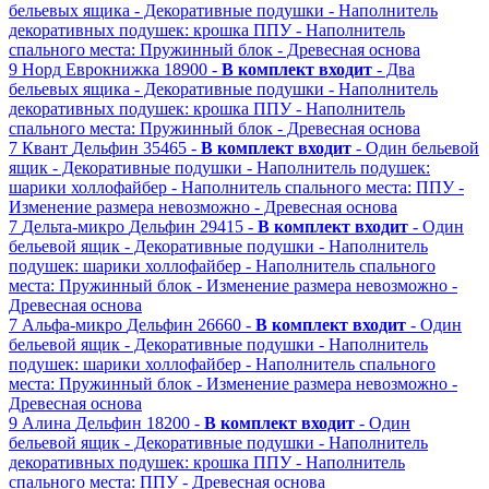
бельевых ящика
- Декоративные подушки
- Наполнитель
декоративных подушек: крошка ППУ
- Наполнитель
спального места: Пружинный блок
- Древесная основа
9
Норд
Еврокнижка
18900 -
В комплект входит
- Два
бельевых ящика
- Декоративные подушки
- Наполнитель
декоративных подушек: крошка ППУ
- Наполнитель
спального места: Пружинный блок
- Древесная основа
7
Квант
Дельфин
35465 -
В комплект входит
- Один бельевой
ящик
- Декоративные подушки
- Наполнитель подушек:
шарики холлофайбер
- Наполнитель спального места: ППУ
-
Изменение размера невозможно
- Древесная основа
7
Дельта-микро
Дельфин
29415 -
В комплект входит
- Один
бельевой ящик
- Декоративные подушки
- Наполнитель
подушек: шарики холлофайбер
- Наполнитель спального
места: Пружинный блок
- Изменение размера невозможно
-
Древесная основа
7
Альфа-микро
Дельфин
26660 -
В комплект входит
- Один
бельевой ящик
- Декоративные подушки
- Наполнитель
подушек: шарики холлофайбер
- Наполнитель спального
места: Пружинный блок
- Изменение размера невозможно
-
Древесная основа
9
Алина
Дельфин
18200 -
В комплект входит
- Один
бельевой ящик
- Декоративные подушки
- Наполнитель
декоративных подушек: крошка ППУ
- Наполнитель
спального места: ППУ
- Древесная основа