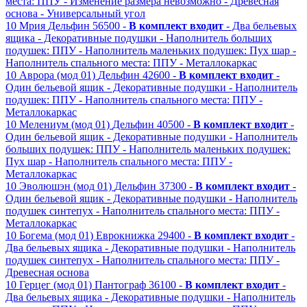
места: ППУ
- Изменение размера невозможно
- Древесная
основа
- Универсальный угол
10
Мрия
Дельфин
56500 -
В комплект входит
- Два бельевых
ящика
- Декоративные подушки
- Наполнитель больших
подушек: ППУ
- Наполнитель маленьких подушек: Пух шар
-
Наполнитель спального места: ППУ
- Металлокаркас
10
Аврора (мод 01)
Дельфин
42600 -
В комплект входит
-
Один бельевой ящик
- Декоративные подушки
- Наполнитель
подушек: ППУ
- Наполнитель спального места: ППУ
-
Металлокаркас
10
Мелениум (мод 01)
Дельфин
40500 -
В комплект входит
-
Один бельевой ящик
- Декоративные подушки
- Наполнитель
больших подушек: ППУ
- Наполнитель маленьких подушек:
Пух шар
- Наполнитель спального места: ППУ
-
Металлокаркас
10
Эволюшэн (мод 01)
Дельфин
37300 -
В комплект входит
-
Один бельевой ящик
- Декоративные подушки
- Наполнитель
подушек синтепух
- Наполнитель спального места: ППУ
-
Металлокаркас
10
Богема (мод 01)
Еврокнижка
29400 -
В комплект входит
-
Два бельевых ящика
- Декоративные подушки
- Наполнитель
подушек синтепух
- Наполнитель спального места: ППУ
-
Древесная основа
10
Герцег (мод 01)
Пантограф
36100 -
В комплект входит
-
Два бельевых ящика
- Декоративные подушки
- Наполнитель