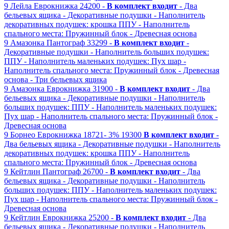
9
Лейла
Еврокнижка
24200 -
В комплект входит
- Два
бельевых ящика
- Декоративные подушки
- Наполнитель
декоративных подушек: крошка ППУ
- Наполнитель
спального места: Пружинный блок
- Древесная основа
9
Амазонка
Пантограф
33299 -
В комплект входит
-
Декоративные подушки
- Наполнитель больших подушек:
ППУ
- Наполнитель маленьких подушек: Пух шар
-
Наполнитель спального места: Пружинный блок
- Древесная
основа
- Три бельевых ящика
9
Амазонка
Еврокнижка
31900 -
В комплект входит
- Два
бельевых ящика
- Декоративные подушки
- Наполнитель
больших подушек: ППУ
- Наполнитель маленьких подушек:
Пух шар
- Наполнитель спального места: Пружинный блок
-
Древесная основа
9
Борнео
Еврокнижка
18721-
3%
19300
В комплект входит
-
Два бельевых ящика
- Декоративные подушки
- Наполнитель
декоративных подушек: крошка ППУ
- Наполнитель
спального места: Пружинный блок
- Древесная основа
9
Кейтлин
Пантограф
26700 -
В комплект входит
- Два
бельевых ящика
- Декоративные подушки
- Наполнитель
больших подушек: ППУ
- Наполнитель маленьких подушек:
Пух шар
- Наполнитель спального места: Пружинный блок
-
Древесная основа
9
Кейтлин
Еврокнижка
25200 -
В комплект входит
- Два
бельевых ящика
- Декоративные подушки
- Наполнитель