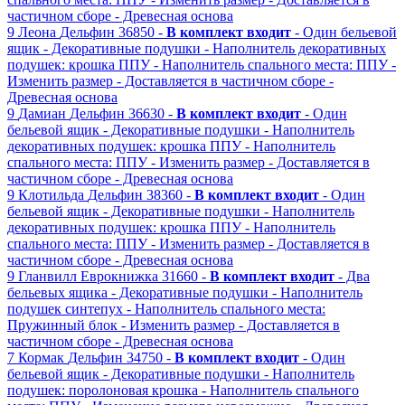
частичном сборе
- Древесная основа
9
Леона
Дельфин
36850 -
В комплект входит
- Один бельевой
ящик
- Декоративные подушки
- Наполнитель декоративных
подушек: крошка ППУ
- Наполнитель спального места: ППУ
-
Изменить размер
- Доставляется в частичном сборе
-
Древесная основа
9
Дамиан
Дельфин
36630 -
В комплект входит
- Один
бельевой ящик
- Декоративные подушки
- Наполнитель
декоративных подушек: крошка ППУ
- Наполнитель
спального места: ППУ
- Изменить размер
- Доставляется в
частичном сборе
- Древесная основа
9
Клотильда
Дельфин
38360 -
В комплект входит
- Один
бельевой ящик
- Декоративные подушки
- Наполнитель
декоративных подушек: крошка ППУ
- Наполнитель
спального места: ППУ
- Изменить размер
- Доставляется в
частичном сборе
- Древесная основа
9
Гланвилл
Еврокнижка
31660 -
В комплект входит
- Два
бельевых ящика
- Декоративные подушки
- Наполнитель
подушек синтепух
- Наполнитель спального места:
Пружинный блок
- Изменить размер
- Доставляется в
частичном сборе
- Древесная основа
7
Кормак
Дельфин
34750 -
В комплект входит
- Один
бельевой ящик
- Декоративные подушки
- Наполнитель
подушек: поролоновая крошка
- Наполнитель спального