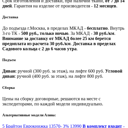
Срок изготовления и доставки, при наличии ткани,
от 7 до 14
дней
.
Гарантия на изделие от производителя -
12 месяцев
.
Доставка
До подъезда г.Москва, в пределах МКАД -
бесплатно
.
Внутрь
3-го ТК -
500 руб., только ночью
.
За МКАД -
30 руб./км
.
Внимание за доставку от МКАД более 25 км берется
предоплата из расчета 30 руб./км
.
Доставка в пределах
Садового кольца с 2 до 6 часов утра
.
Подъем
Диван
: ручной (300 руб. за этаж), на лифте 600 руб.
Угловой
диван
: ручной (400 руб. за этаж), на лифте 800 руб.
Сборка
Цены на сборку договорные, решаются на месте с
экспедиторами, по каждой модели индивидуально.
Альтернативные модели Алина:
5
Брайтон
Еврокнижка
13570-
3%
13990
В комплект входит
-