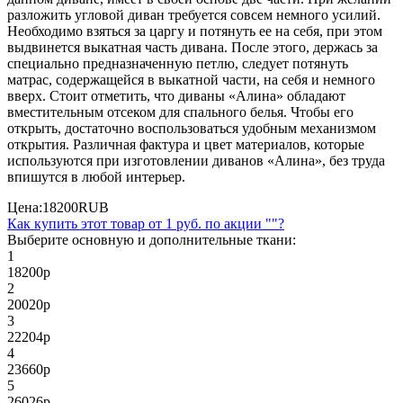
разложить угловой диван требуется совсем немного усилий.
Необходимо взяться за царгу и потянуть ее на себя, при этом
выдвинется выкатная часть дивана. После этого, держась за
специально предназначенную петлю, следует потянуть
матрас, содержащейся в выкатной части, на себя и немного
вверх. Стоит отметить, что диваны «Алина» обладают
вместительным отсеком для спального белья. Чтобы его
открыть, достаточно воспользоваться удобным механизмом
открытия. Различная фактура и цвет материалов, которые
используются при изготовлении диванов «Алина», без труда
впишутся в любой интерьер.
Цена:
18200
RUB
Как купить этот товар от
1 руб.
по акции ""?
Выберите основную и дополнительные ткани:
1
18200
р
2
20020
р
3
22204
р
4
23660
р
5
26026
р