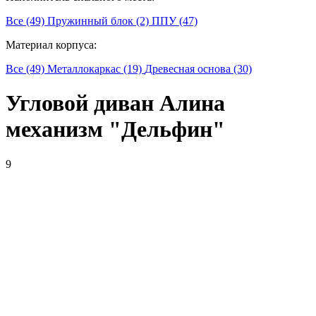
Все (49)
Пружинный блок (2)
ППУ (47)
Материал корпуса:
Все (49)
Металлокаркас (19)
Древесная основа (30)
Угловой диван Алина
механизм "Дельфин"
9