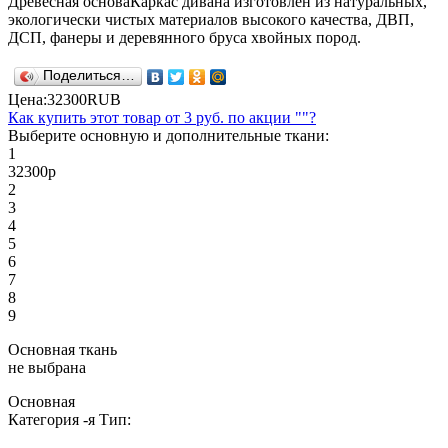
Древесная основа
Каркас дивана изготовлен из натуральных,
экологически чистых материалов высокого качества, ДВП,
ДСП, фанеры и деревянного бруса хвойных пород.
Поделиться…
Цена:
32300
RUB
Как купить этот товар от
3 руб.
по акции ""?
Выберите основную и дополнительные ткани:
1
32300
р
2
3
4
5
6
7
8
9
Основная ткань
не выбрана
Основная
Категория
-я
Тип: