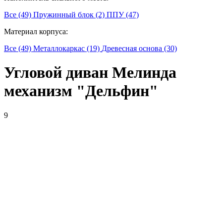
Все (49)
Пружинный блок (2)
ППУ (47)
Материал корпуса:
Все (49)
Металлокаркас (19)
Древесная основа (30)
Угловой диван Мелинда
механизм "Дельфин"
9