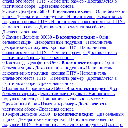
спального места: ППУ
- Изменить размер
- Доставляется в
частичном сборе
- Древесная основа
9
Леона
Дельфин
36850 -
В комплект входит
- Один бельевой
ящик
- Декоративные подушки
- Наполнитель декоративных
подушек: крошка ППУ
- Наполнитель спального места: ППУ
-
Изменить размер
- Доставляется в частичном сборе
-
Древесная основа
9
Дамиан
Дельфин
36630 -
В комплект входит
- Один
бельевой ящик
- Декоративные подушки
- Наполнитель
декоративных подушек: крошка ППУ
- Наполнитель
спального места: ППУ
- Изменить размер
- Доставляется в
частичном сборе
- Древесная основа
9
Клотильда
Дельфин
38360 -
В комплект входит
- Один
бельевой ящик
- Декоративные подушки
- Наполнитель
декоративных подушек: крошка ППУ
- Наполнитель
спального места: ППУ
- Изменить размер
- Доставляется в
частичном сборе
- Древесная основа
9
Гланвилл
Еврокнижка
31660 -
В комплект входит
- Два
бельевых ящика
- Декоративные подушки
- Наполнитель
подушек синтепух
- Наполнитель спального места:
Пружинный блок
- Изменить размер
- Доставляется в
частичном сборе
- Древесная основа
10
Мрия
Дельфин
56500 -
В комплект входит
- Два бельевых
ящика
- Декоративные подушки
- Наполнитель больших
подушек: ППУ
- Наполнитель маленьких подушек: Пух шар
-