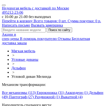
Недорогая мебель с доставкой по Москве
495
212-23-06
с 10-00 до 21-00 без выходных
Перейти в корзину
Всего товаров:
0
шт.
Сумма покупки:
0
р.
Написать письмо
Вызвать замерщика
Акции и
спец цены
В помощь покупателю
Отзывы
Бесплатная
доставка заказа
Мягкая мебель
>
Угловые диваны
>
Дельфин
>
Угловой диван Мелинда
Механизм трансформации:
Все механизмы (113)
Еврокнижка (31)
Аккордеон (1)
Дельфин
(49)
Пантограф (27)
Раздвижной (1)
Выкатной (4)
Наполнитель спального места: