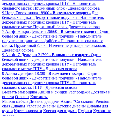
декоративных подушек: крошка ППУ
- Наполнитель
спального места: Пружинный блок
- Древесная основа
9
Норд
Еврокнижка
18900 -
В комплект входит
- Два
бельевых ящика
- Декоративные подушки
- Наполнитель
декоративных подушек: крошка ППУ
- Наполнитель
спального места: Пружинный блок
- Древесная основа
7
Альфа-микро
Дельфин
26660 -
В комплект входит
- Один
бельевой ящик
- Декоративные подушки
- Наполнитель
подушек: шарики холлофайбер
- Наполнитель спального
места: Пружинный блок
- Изменение размера невозможно
-
Древесная основа
9
Альфа Z
Дельфин
21799 -
В комплект входит
- Один
бельевой ящик
- Декоративные подушки
- Наполнитель
декоративных подушек: крошка ППУ
- Наполнитель
спального места: ППУ
- Древесная основа
9
Алина
Дельфин
18200 -
В комплект входит
- Один
бельевой ящик
- Декоративные подушки
- Наполнитель
декоративных подушек: крошка ППУ
- Наполнитель
спального места: ППУ
- Древесная основа
Вызвать замерщика
Акции и скидки
Распродажи
Доставка и
оплата
Отзывы
Контакты
Мягкая мебель
Диваны для дачи
Акция "Со склада"
Premium
class
Диваны
Угловые диваны
Детские диваны
Диваны для
кухни
Кресло-кровати
Кресло для отдыха
Пуфики
Кухонные
диваны