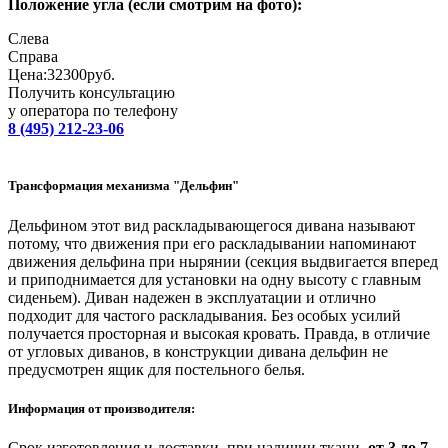
Положение угла (если смотрим на фото):
Слева
Справa
Цена:
32300
руб.
Получить консультацию
у оператора по телефону
8 (495) 212-23-06
Трансформация механизма "Дельфин"
Дельфином этот вид раскладывающегося дивана называют
потому, что движения при его раскладывании напоминают
движения дельфина при нырянии (секция выдвигается вперед
и приподнимается для установки на одну высоту с главным
сиденьем). Диван надежен в эксплуатации и отлично
подходит для частого раскладывания. Без особых усилий
получается просторная и высокая кровать. Правда, в отличие
от угловых диванов, в конструкции дивана дельфин не
предусмотрен ящик для постельного белья.
Информация от производителя:
Срок изготовления и доставки, при наличии ткани,
от 3 до 7