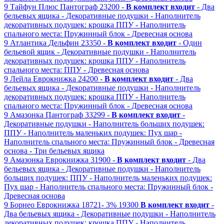
9
Тайфун Плюс
Пантограф
23200 -
В комплект входит
- Два
бельевых ящика
- Декоративные подушки
- Наполнитель
декоративных подушек: крошка ППУ
- Наполнитель
спального места: Пружинный блок
- Древесная основа
9
Атлантика
Дельфин
23350 -
В комплект входит
- Один
бельевой ящик
- Декоративные подушки
- Наполнитель
декоративных подушек: крошка ППУ
- Наполнитель
спального места: ППУ
- Древесная основа
9
Лейла
Еврокнижка
24200 -
В комплект входит
- Два
бельевых ящика
- Декоративные подушки
- Наполнитель
декоративных подушек: крошка ППУ
- Наполнитель
спального места: Пружинный блок
- Древесная основа
9
Амазонка
Пантограф
33299 -
В комплект входит
-
Декоративные подушки
- Наполнитель больших подушек:
ППУ
- Наполнитель маленьких подушек: Пух шар
-
Наполнитель спального места: Пружинный блок
- Древесная
основа
- Три бельевых ящика
9
Амазонка
Еврокнижка
31900 -
В комплект входит
- Два
бельевых ящика
- Декоративные подушки
- Наполнитель
больших подушек: ППУ
- Наполнитель маленьких подушек:
Пух шар
- Наполнитель спального места: Пружинный блок
-
Древесная основа
9
Борнео
Еврокнижка
18721-
3%
19300
В комплект входит
-
Два бельевых ящика
- Декоративные подушки
- Наполнитель
декоративных подушек: крошка ППУ
- Наполнитель