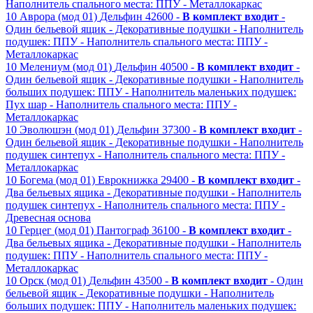
Наполнитель спального места: ППУ
- Металлокаркас
10
Аврора (мод 01)
Дельфин
42600 -
В комплект входит
-
Один бельевой ящик
- Декоративные подушки
- Наполнитель
подушек: ППУ
- Наполнитель спального места: ППУ
-
Металлокаркас
10
Мелениум (мод 01)
Дельфин
40500 -
В комплект входит
-
Один бельевой ящик
- Декоративные подушки
- Наполнитель
больших подушек: ППУ
- Наполнитель маленьких подушек:
Пух шар
- Наполнитель спального места: ППУ
-
Металлокаркас
10
Эволюшэн (мод 01)
Дельфин
37300 -
В комплект входит
-
Один бельевой ящик
- Декоративные подушки
- Наполнитель
подушек синтепух
- Наполнитель спального места: ППУ
-
Металлокаркас
10
Богема (мод 01)
Еврокнижка
29400 -
В комплект входит
-
Два бельевых ящика
- Декоративные подушки
- Наполнитель
подушек синтепух
- Наполнитель спального места: ППУ
-
Древесная основа
10
Герцег (мод 01)
Пантограф
36100 -
В комплект входит
-
Два бельевых ящика
- Декоративные подушки
- Наполнитель
подушек: ППУ
- Наполнитель спального места: ППУ
-
Металлокаркас
10
Орск (мод 01)
Дельфин
43500 -
В комплект входит
- Один
бельевой ящик
- Декоративные подушки
- Наполнитель
больших подушек: ППУ
- Наполнитель маленьких подушек: