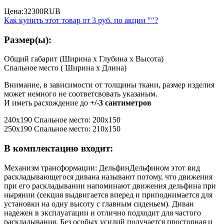
Цена:
32300
RUB
Как купить этот товар от
3 руб.
по акции ""?
Размер(ы):
Общий габарит (Ширина x Глубина x Высота)
Спальное место ( Ширина x Длина)
Внимание, в зависимости от толщины ткани, размер изделия
может немного не соответсвовать указаным.
И иметь расхождение до
+/-3 сантиметров
240х190 Спальное место: 200х150
250х190 Спальное место: 210х150
В комплектацию входит:
Механизм трансформации: Дельфин
Дельфином этот вид
раскладывающегося дивана называют потому, что движения
при его раскладывании напоминают движения дельфина при
нырянии (секция выдвигается вперед и приподнимается для
установки на одну высоту с главным сиденьем). Диван
надежен в эксплуатации и отлично подходит для частого
раскладывания. Без особых усилий получается просторная и