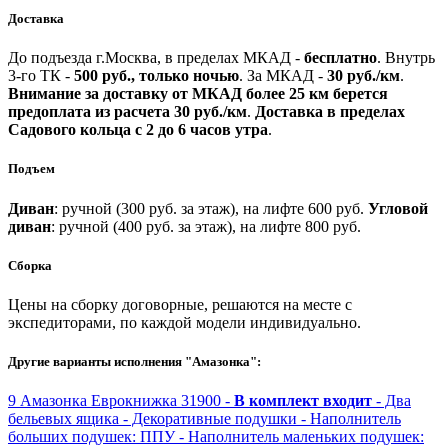
Доставка
До подъезда г.Москва, в пределах МКАД -
бесплатно
.
Внутрь
3-го ТК -
500 руб., только ночью
.
За МКАД -
30 руб./км
.
Внимание за доставку от МКАД более 25 км берется
предоплата из расчета 30 руб./км
.
Доставка в пределах
Садового кольца с 2 до 6 часов утра
.
Подъем
Диван
: ручной (300 руб. за этаж), на лифте 600 руб.
Угловой
диван
: ручной (400 руб. за этаж), на лифте 800 руб.
Сборка
Цены на сборку договорные, решаются на месте с
экспедиторами, по каждой модели индивидуально.
Другие варианты исполнения "Амазонка":
9
Амазонка
Еврокнижка
31900 -
В комплект входит
- Два
бельевых ящика
- Декоративные подушки
- Наполнитель
больших подушек: ППУ
- Наполнитель маленьких подушек: