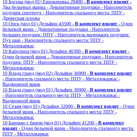
10
Богема (мод 01)
Еврокнижка
29400 -
В комплект входит
-
Два бельевых ящика
- Декоративные подушки
- Наполнитель
подушек синтепух
- Наполнитель спального места: ППУ
-
Древесная основа
10
Орск (мод 01)
Дельфин
43500 -
В комплект входит
- Один
бельевой ящик
- Декоративные подушки
- Наполнитель
больших подушек: ППУ
- Наполнитель маленьких подушек:
Пух шар
- Наполнитель спального места: ППУ
-
Металлокаркас
10
Каролина (мод 01)
Дельфин
40300 -
В комплект входит
-
Один бельевой ящик
- Декоративные подушки
- Наполнитель
подушек: ППУ
- Наполнитель спального места: ППУ
-
Металлокаркас
10
Влада гранд (мод 02)
Дельфин
36900 -
В комплект входит
- Наполнитель спального места: ППУ
- Металлокаркас
-
Выдвижной ящик
10
Влада гранд (мод 01)
Дельфин
36900 -
В комплект входит
- Наполнитель спального места: ППУ
- Металлокаркас
-
Выдвижной ящик
10
Сезам (мод 01)
Дельфин
32000 -
В комплект входит
- Один
бельевой ящик
- Наполнитель спального места: ППУ
-
Металлокаркас
10
Барокко с баром (мод 01)
Дельфин
41200 -
В комплект
входит
- Один бельевой ящик
- Наполнитель спального места:
ППУ
- Металлокаркас