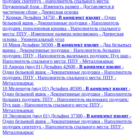
подушек синтепух
- Наполнитель спального места:
Пружинный блок
- Изменить размер
- Доставляется в
частичном сборе
- Древесная основа
7
Кормак
Дельфин
34750 -
В комплект входит
- Один
бельевой ящик
- Декоративные подушки
- Наполнитель
подушек: поролоновая крошка
- Наполнитель спального
места: ППУ
- Изменение размера невозможно
- Древесная
основа
- Универсальный угол
10
Мрия
Дельфин
56500 -
В комплект входит
- Два бельевых
ящика
- Декоративные подушки
- Наполнитель больших
подушек: ППУ
- Наполнитель маленьких подушек: Пух шар
-
Наполнитель спального места: ППУ
- Металлокаркас
10
Аврора (мод 01)
Дельфин
42600 -
В комплект входит
-
Один бельевой ящик
- Декоративные подушки
- Наполнитель
подушек: ППУ
- Наполнитель спального места: ППУ
-
Металлокаркас
10
Мелениум (мод 01)
Дельфин
40500 -
В комплект входит
-
Один бельевой ящик
- Декоративные подушки
- Наполнитель
больших подушек: ППУ
- Наполнитель маленьких подушек:
Пух шар
- Наполнитель спального места: ППУ
-
Металлокаркас
10
Эволюшэн (мод 01)
Дельфин
37300 -
В комплект входит
-
Один бельевой ящик
- Декоративные подушки
- Наполнитель
подушек синтепух
- Наполнитель спального места: ППУ
-
Металлокаркас