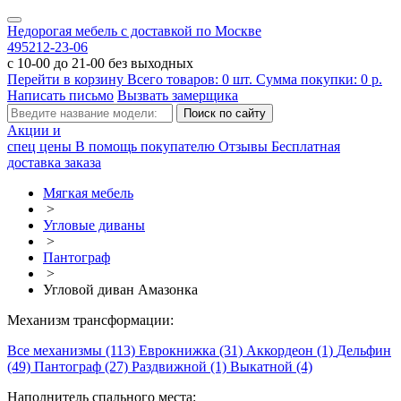
Недорогая мебель с доставкой по Москве
495
212-23-06
с 10-00 до 21-00 без выходных
Перейти в корзину
Всего товаров:
0
шт.
Сумма покупки:
0
р.
Написать письмо
Вызвать замерщика
Акции и
спец цены
В помощь покупателю
Отзывы
Бесплатная
доставка заказа
Мягкая мебель
>
Угловые диваны
>
Пантограф
>
Угловой диван Амазонка
Механизм трансформации:
Все механизмы (113)
Еврокнижка (31)
Аккордеон (1)
Дельфин
(49)
Пантограф (27)
Раздвижной (1)
Выкатной (4)
Наполнитель спального места: