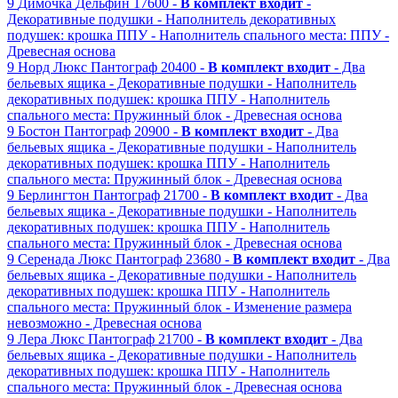
9
Димочка
Дельфин
17600 -
В комплект входит
-
Декоративные подушки
- Наполнитель декоративных
подушек: крошка ППУ
- Наполнитель спального места: ППУ
-
Древесная основа
9
Норд Люкс
Пантограф
20400 -
В комплект входит
- Два
бельевых ящика
- Декоративные подушки
- Наполнитель
декоративных подушек: крошка ППУ
- Наполнитель
спального места: Пружинный блок
- Древесная основа
9
Бостон
Пантограф
20900 -
В комплект входит
- Два
бельевых ящика
- Декоративные подушки
- Наполнитель
декоративных подушек: крошка ППУ
- Наполнитель
спального места: Пружинный блок
- Древесная основа
9
Берлингтон
Пантограф
21700 -
В комплект входит
- Два
бельевых ящика
- Декоративные подушки
- Наполнитель
декоративных подушек: крошка ППУ
- Наполнитель
спального места: Пружинный блок
- Древесная основа
9
Серенада Люкс
Пантограф
23680 -
В комплект входит
- Два
бельевых ящика
- Декоративные подушки
- Наполнитель
декоративных подушек: крошка ППУ
- Наполнитель
спального места: Пружинный блок
- Изменение размера
невозможно
- Древесная основа
9
Лера Люкс
Пантограф
21700 -
В комплект входит
- Два
бельевых ящика
- Декоративные подушки
- Наполнитель
декоративных подушек: крошка ППУ
- Наполнитель
спального места: Пружинный блок
- Древесная основа