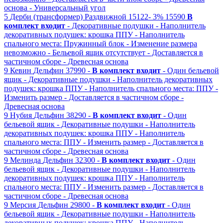
основа
- Универсальный угол
5
Дерби (трансформер)
Раздвижной
15122-
3%
15590
В
комплект входит
- Декоративные подушки
- Наполнитель
декоративных подушек: крошка ППУ
- Наполнитель
спального места: Пружинный блок
- Изменение размера
невозможно
- Бельевой ящик отсутствует
- Доставляется в
частичном сборе
- Древесная основа
9
Кевин
Дельфин
37990 -
В комплект входит
- Один бельевой
ящик
- Декоративные подушки
- Наполнитель декоративных
подушек: крошка ППУ
- Наполнитель спального места: ППУ
-
Изменить размер
- Доставляется в частичном сборе
-
Древесная основа
9
Нубия
Дельфин
38290 -
В комплект входит
- Один
бельевой ящик
- Декоративные подушки
- Наполнитель
декоративных подушек: крошка ППУ
- Наполнитель
спального места: ППУ
- Изменить размер
- Доставляется в
частичном сборе
- Древесная основа
9
Мелинда
Дельфин
32300 -
В комплект входит
- Один
бельевой ящик
- Декоративные подушки
- Наполнитель
декоративных подушек: крошка ППУ
- Наполнитель
спального места: ППУ
- Изменить размер
- Доставляется в
частичном сборе
- Древесная основа
9
Мерсия
Дельфин
29800 -
В комплект входит
- Один
бельевой ящик
- Декоративные подушки
- Наполнитель
декоративных подушек: крошка ППУ
- Наполнитель