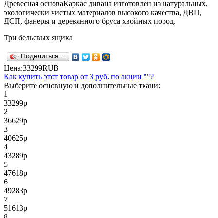
Древесная основа
Каркас дивана изготовлен из натуральных,
экологически чистых материалов высокого качества, ДВП,
ДСП, фанеры и деревянного бруса хвойных пород.
Три бельевых ящика
Поделиться…
Цена:
33299
RUB
Как купить этот товар от
3 руб.
по акции ""?
Выберите основную и дополнительные ткани:
1
33299
р
2
36629
р
3
40625
р
4
43289
р
5
47618
р
6
49283
р
7
51613
р
8