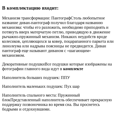
В комплектацию входит:
Механизм трансформации: Пантограф
Столь любопытное
название диван-пантограф получил благодаря названию
механизма: чтобы его разложить, необходимо приподнять и
потянуть вверх матерчатую петлю, приводящую в движение
рычажно-пружинный механизм. Никаких неудобств вроде
колесиков, цепляющихся за ковер, поцарапанного паркета или
линолеума или надрыва поясницы не предвидится. Диван
пантограф еще называют диваном с «шагающим»
механизмом.
Декоративные подушки
Все подушки которые изображены на
фотографии главного вида идут в
комплекте
Наполнитель больших подушек: ППУ
Наполнитель маленьких подушек: Пух шар
Наполнитель спального места: Пружинный
блок
Представленный наполнитель обеспечивает прекрасную
поддержку позвоночника во время сна. Вы проснетесь
бодрыми и отдохнувшими.