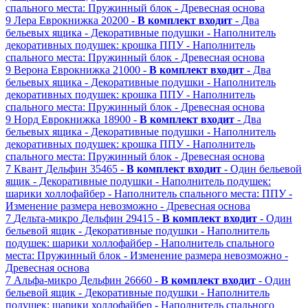
спального места: Пружинный блок
- Древесная основа
9
Лера
Еврокнижка
20200 -
В комплект входит
- Два
бельевых ящика
- Декоративные подушки
- Наполнитель
декоративных подушек: крошка ППУ
- Наполнитель
спального места: Пружинный блок
- Древесная основа
9
Верона
Еврокнижка
21000 -
В комплект входит
- Два
бельевых ящика
- Декоративные подушки
- Наполнитель
декоративных подушек: крошка ППУ
- Наполнитель
спального места: Пружинный блок
- Древесная основа
9
Норд
Еврокнижка
18900 -
В комплект входит
- Два
бельевых ящика
- Декоративные подушки
- Наполнитель
декоративных подушек: крошка ППУ
- Наполнитель
спального места: Пружинный блок
- Древесная основа
7
Квант
Дельфин
35465 -
В комплект входит
- Один бельевой
ящик
- Декоративные подушки
- Наполнитель подушек:
шарики холлофайбер
- Наполнитель спального места: ППУ
-
Изменение размера невозможно
- Древесная основа
7
Дельта-микро
Дельфин
29415 -
В комплект входит
- Один
бельевой ящик
- Декоративные подушки
- Наполнитель
подушек: шарики холлофайбер
- Наполнитель спального
места: Пружинный блок
- Изменение размера невозможно
-
Древесная основа
7
Альфа-микро
Дельфин
26660 -
В комплект входит
- Один
бельевой ящик
- Декоративные подушки
- Наполнитель
подушек: шарики холлофайбер
- Наполнитель спального