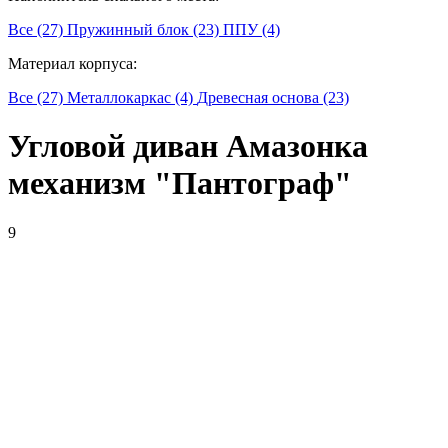
Все (27)
Пружинный блок (23)
ППУ (4)
Материал корпуса:
Все (27)
Металлокаркас (4)
Древесная основа (23)
Угловой диван Амазонка
механизм "Пантограф"
9