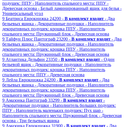
подушек: ППУ
- Наполнитель спального места: ППУ
-
Древесная основа
- Белый ламинированный ящик для белья
-
Универсальный угол
9
Беатриса
Еврокнижка
24200 -
В комплект входит
- Два
бельевых ящика
- Декоративные подушки
- Наполнитель
декоративных подушек: крошка ППУ
- Наполнитель
спального места: Пружинный блок
- Древесная основа
9
Тайфун Плюс
Пантограф
23200 -
В комплект входит
- Два
бельевых ящика
- Декоративные подушки
- Наполнитель
декоративных подушек: крошка ППУ
- Наполнитель
спального места: Пружинный блок
- Древесная основа
9
Атлантика
Дельфин
23350 -
В комплект входит
- Один
бельевой ящик
- Декоративные подушки
- Наполнитель
декоративных подушек: крошка ППУ
- Наполнитель
спального места: ППУ
- Древесная основа
9
Лейла
Еврокнижка
24200 -
В комплект входит
- Два
бельевых ящика
- Декоративные подушки
- Наполнитель
декоративных подушек: крошка ППУ
- Наполнитель
спального места: Пружинный блок
- Древесная основа
9
Амазонка
Пантограф
33299 -
В комплект входит
-
Декоративные подушки
- Наполнитель больших подушек:
ППУ
- Наполнитель маленьких подушек: Пух шар
-
Наполнитель спального места: Пружинный блок
- Древесная
основа
- Три бельевых ящика
9
Амазонка
Еврокнижка
31900 -
В комплект входит
- Два