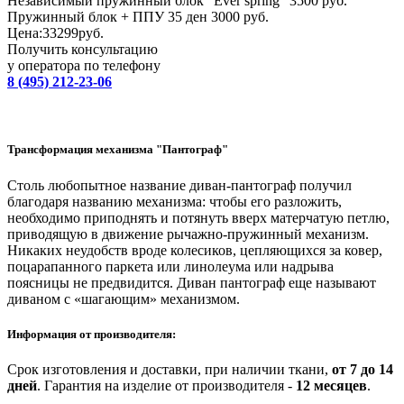
Независимый пружинный блок "Ever spring" 3500 руб.
Пружинный блок + ППУ 35 ден 3000 руб.
Цена:
33299
руб.
Получить консультацию
у оператора по телефону
8 (495) 212-23-06
Трансформация механизма "Пантограф"
Столь любопытное название диван-пантограф получил
благодаря названию механизма: чтобы его разложить,
необходимо приподнять и потянуть вверх матерчатую петлю,
приводящую в движение рычажно-пружинный механизм.
Никаких неудобств вроде колесиков, цепляющихся за ковер,
поцарапанного паркета или линолеума или надрыва
поясницы не предвидится. Диван пантограф еще называют
диваном с «шагающим» механизмом.
Информация от производителя:
Срок изготовления и доставки, при наличии ткани,
от 7 до 14
дней
.
Гарантия на изделие от производителя -
12 месяцев
.