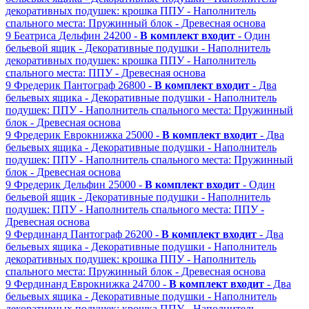
декоративных подушек: крошка ППУ
- Наполнитель
спального места: Пружинный блок
- Древесная основа
9
Беатриса
Дельфин
24200 -
В комплект входит
- Один
бельевой ящик
- Декоративные подушки
- Наполнитель
декоративных подушек: крошка ППУ
- Наполнитель
спального места: ППУ
- Древесная основа
9
Фредерик
Пантограф
26800 -
В комплект входит
- Два
бельевых ящика
- Декоративные подушки
- Наполнитель
подушек: ППУ
- Наполнитель спального места: Пружинный
блок
- Древесная основа
9
Фредерик
Еврокнижка
25000 -
В комплект входит
- Два
бельевых ящика
- Декоративные подушки
- Наполнитель
подушек: ППУ
- Наполнитель спального места: Пружинный
блок
- Древесная основа
9
Фредерик
Дельфин
25000 -
В комплект входит
- Один
бельевой ящик
- Декоративные подушки
- Наполнитель
подушек: ППУ
- Наполнитель спального места: ППУ
-
Древесная основа
9
Фердинанд
Пантограф
26200 -
В комплект входит
- Два
бельевых ящика
- Декоративные подушки
- Наполнитель
декоративных подушек: крошка ППУ
- Наполнитель
спального места: Пружинный блок
- Древесная основа
9
Фердинанд
Еврокнижка
24700 -
В комплект входит
- Два
бельевых ящика
- Декоративные подушки
- Наполнитель
декоративных подушек: крошка ППУ
- Наполнитель