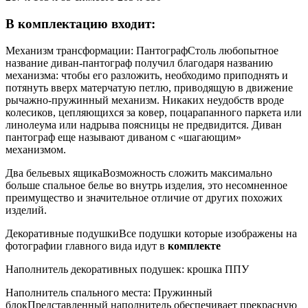
В комплектацию входит:
Механизм трансформации: Пантограф
Столь любопытное
название диван-пантограф получил благодаря названию
механизма: чтобы его разложить, необходимо приподнять и
потянуть вверх матерчатую петлю, приводящую в движение
рычажно-пружинный механизм. Никаких неудобств вроде
колесиков, цепляющихся за ковер, поцарапанного паркета или
линолеума или надрыва поясницы не предвидится. Диван
пантограф еще называют диваном с «шагающим»
механизмом.
Два бельевых ящика
Возможность сложить максимально
больше спальное белье во внутрь изделия, это несомненное
преимущество и значительное отличие от других похожих
изделий.
Декоративные подушки
Все подушки которые изображены на
фотографии главного вида идут в
комплекте
Наполнитель декоративных подушек: крошка ППУ
Наполнитель спального места: Пружинный
блок
Представленный наполнитель обеспечивает прекрасную