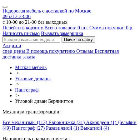
Недорогая мебель с доставкой по Москве
495
212-23-06
с 10-00 до 21-00 без выходных
Перейти в корзину
Всего товаров:
0
шт.
Сумма покупки:
0
р.
Написать письмо
Вызвать замерщика
Акции и
спец цены
В помощь покупателю
Отзывы
Бесплатная
доставка заказа
Мягкая мебель
>
Угловые диваны
>
Пантограф
>
Угловой диван Берлингтон
Механизм трансформации:
Все механизмы (113)
Еврокнижка (31)
Аккордеон (1)
Дельфин
(49)
Пантограф (27)
Раздвижной (1)
Выкатной (4)
Наполнитель спального места: