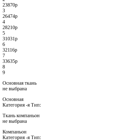
23870
р
3
26474
р
4
28210
р
5
31031
р
6
32116
р
7
33635
р
8
9
Основная ткань
не выбрана
Основная
Категория
-я
Тип:
Ткань компаньон
не выбрана
Компаньон
Категория
-я
Тип: