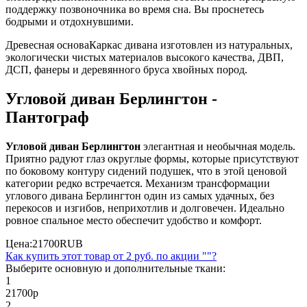
поддержку позвоночника во время сна. Вы проснетесь
бодрыми и отдохнувшими.
Древесная основа
Каркас дивана изготовлен из натуральных,
экологически чистых материалов высокого качества, ДВП,
ДСП, фанеры и деревянного бруса хвойных пород.
Угловой диван Берлингтон -
Пантограф
Угловой диван Берлингтон
элегантная и необычная модель.
Приятно радуют глаз округлые формы, которые присутствуют
по боковому контуру сидений подушек, что в этой ценовой
категории редко встречается. Механизм трансформации
углового дивана Берлингтон один из самых удачных, без
перекосов и изгибов, неприхотлив и долговечен. Идеально
ровное спальное место обеспечит удобство и комфорт.
Цена:
21700
RUB
Как купить этот товар от
2 руб.
по акции ""?
Выберите основную и дополнительные ткани:
1
21700
р
2