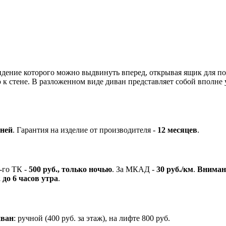
идение которого можно выдвинуть вперед, открывая ящик для пос
ю к стене. В разложенном виде диван представляет собой вполне
дней
.
Гарантия на изделие от производителя -
12 месяцев
.
-го ТК -
500 руб., только ночью
.
За МКАД -
30 руб./км
.
Внимани
 до 6 часов утра
.
иван
: ручной (400 руб. за этаж), на лифте 800 руб.