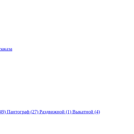
заказа
49)
Пантограф (27)
Раздвижной (1)
Выкатной (4)