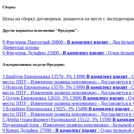
Сборка
Цены на сборку договорные, решаются на месте с экспедитора
Другие варианты исполнения "Фредерик":
9
Фредерик
Пантограф
26800 -
В комплект входит
- Два бель
Древесная основа
9
Фредерик
Дельфин
25000 -
В комплект входит
- Один белье
Альтернативные модели Фредерик:
5
Брайтон
Еврокнижка
13570-
3%
13990
В комплект входит
- 
места: ППУ
- Изменение размера невозможно
- Доставляется в
5
Норидж
Еврокнижка
13570-
3%
13990
В комплект входит
- 
места: ППУ
- Изменение размера невозможно
- Доставляется в
5
Олдем
Еврокнижка
12610-
3%
13000
В комплект входит
- О
места: ППУ
- Изменение размера невозможно
- Доставляется в
5
Блэкберн
Еврокнижка
15025-
3%
15490
В комплект входит
-
места: ППУ
- Изменение размера невозможно
- Доставляется в
5
Дерби (трансформер)
Раздвижной
15122-
3%
15590
В компле
Пружинный блок
- Изменение размера невозможно
- Бельевой 
9
Кевин
Дельфин
37990 -
В комплект входит
- Один бельевой