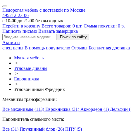
Недорогая мебель с доставкой по Москве
495
212-23-06
с 10-00 до 21-00 без выходных
Перейти в корзину
Всего товаров:
0
шт.
Сумма покупки:
0
р.
Написать письмо
Вызвать замерщика
Акции и
спец цены
В помощь покупателю
Отзывы
Бесплатная доставка 
Мягкая мебель
>
Угловые диваны
>
Еврокнижка
>
Угловой диван Фредерик
Механизм трансформации:
Все механизмы (113)
Еврокнижка (31)
Аккордеон (1)
Дельфин (
Наполнитель спального места:
Все (31)
Пружинный блок (26)
ППУ (5)