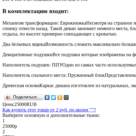
В комплектацию входит:
Механизм трансформации: Еврокнижка
Несмотря на странное н
спинку отвести назад. Такой диван занимает немного места, бл
отдыха, по высоте примерно совпадающее с кроватью.
Два бельевых ящика
Возможность сложить максимально больше 
Декоративные подушки
Все подушки которые изображены на ф
Наполнитель подушек: ППУ
Один из самых часто используемых
Наполнитель спального места: Пружинный блок
Представленны
Древесная основа
Каркас дивана изготовлен из натуральных, э
Поделиться…
Цена:
25000
RUB
Как купить этот товар от
2 руб.
по акции ""?
Выберите основную и дополнительные ткани:
1
25000
р
2