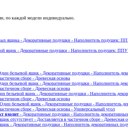
ми, по каждой модели индивидуально.
евых ящика
- Декоративные подушки
- Наполнитель подушек: П
вой ящик
- Декоративные подушки
- Наполнитель подушек: ППУ
Один бельевой ящик
- Декоративные подушки
- Наполнитель де
 частичном сборе
- Древесная основа
Один бельевой ящик
- Декоративные подушки
- Наполнитель де
 частичном сборе
- Древесная основа
дин бельевой ящик
- Декоративные подушки
- Наполнитель дек
 частичном сборе
- Древесная основа
 Один бельевой ящик
- Декоративные подушки
- Наполнитель д
 частичном сборе
- Древесная основа
- Универсальный угол
кт входит
- Декоративные подушки
- Наполнитель декоративны
ящик отсутствует
- Доставляется в частичном сборе
- Древесная 
 ящик
- Декоративные подушки
- Наполнитель декоративных по