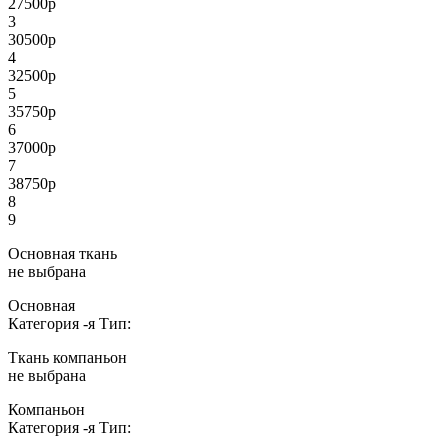
27500
р
3
30500
р
4
32500
р
5
35750
р
6
37000
р
7
38750
р
8
9
Основная ткань
не выбрана
Основная
Категория
-я
Тип:
Ткань компаньон
не выбрана
Компаньон
Категория
-я
Тип: